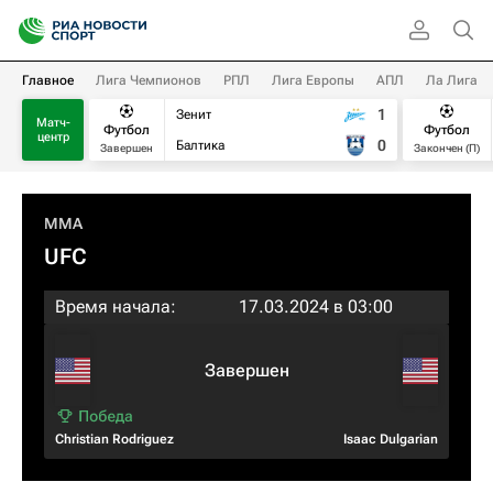
Главное
Лига Чемпионов
РПЛ
Лига Европы
АПЛ
Ла Лига
1
Зенит
Матч-
Футбол
Футбол
центр
0
Балтика
Завершен
Закончен (П)
MMA
UFC
Время начала:
17.03.2024 в 03:00
Завершен
Christian Rodriguez
Isaac Dulgarian