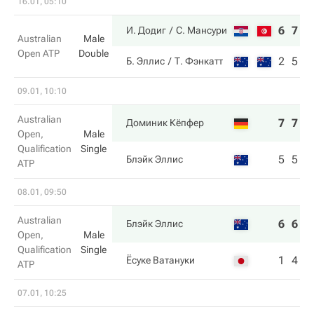
16.01, 05:10
6
7
И. Додиг
С. Мансури
Australian
Male
Open ATP
Double
2
5
Б. Эллис
Т. Фэнкатт
09.01, 10:10
Australian
7
7
Доминик Кёпфер
Open,
Male
Qualification
Single
5
5
Блэйк Эллис
ATP
08.01, 09:50
Australian
6
6
Блэйк Эллис
Open,
Male
Qualification
Single
1
4
Ёсуке Ватануки
ATP
07.01, 10:25