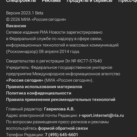
Спецпроекты
Реклама
Продукты и сервисы
Пресс-ц
Версия 2023.1 Beta
© 2026 МИА «Россия сегодня»
Вакансии
Сетевое издание РИА Новости зарегистрировано
в Федеральной службе по надзору в сфере связи,
информационных технологий и массовых коммуникаций
(Роскомнадзор) 08 апреля 2014 года.
Свидетельство о регистрации Эл № ФС77-57640
Учредитель: Федеральное государственное унитарное
предприятие Международное информационное агентство
«Россия сегодня»
(МИА «Россия сегодня»).
Правила использования материалов
Политика конфиденциальности
Правила применения рекомендательных технологий
Главный редактор:
Гаврилова А.В.
Адрес электронной почты Редакции:
r-sport.internet@ria.ru
По вопросам размещения пресс-релизов и рекламы
воспользуйтесь
формой обратной связи
Телефон Редакции:
7 (495) 645-6601