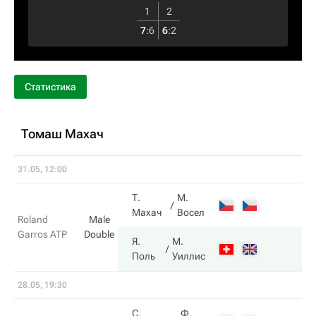
1
2
7
:
6
6
:
2
Статистика
Томаш Махач
31.05, 12:00
Т.
М.
Махач
Восел
Roland
Male
Garros ATP
Double
Я.
М.
Поль
Уиллис
28.05, 19:30
С.
Ф.