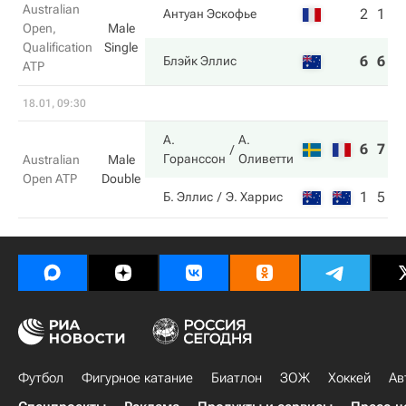
Australian
2
1
Антуан Эскофье
Open,
Male
Qualification
Single
6
6
Блэйк Эллис
ATP
18.01, 09:30
А.
А.
6
7
Горанссон
Оливетти
Australian
Male
Open ATP
Double
1
5
Б. Эллис
Э. Харрис
Футбол
Фигурное катание
Биатлон
ЗОЖ
Хоккей
Ав