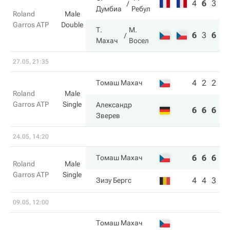
4
6
3
Думбиа
Ребул
Roland
Male
Garros ATP
Double
Т.
М.
6
3
6
Махач
Восел
27.05, 21:35
4
2
2
Томаш Махач
Roland
Male
Garros ATP
Single
Александр
6
6
6
Зверев
24.05, 14:20
6
6
6
Томаш Махач
Roland
Male
Garros ATP
Single
4
4
3
Зизу Бергс
09.05, 12:00
Томаш Махач