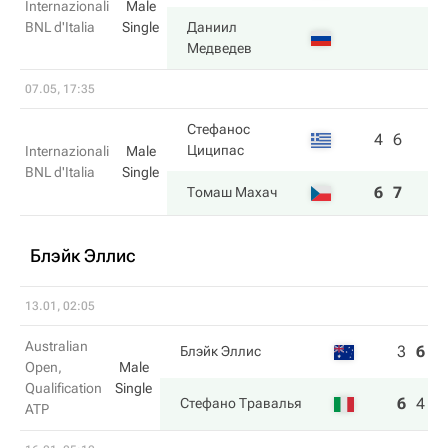
Internazionali
Male
BNL d'Italia
Single
Даниил
Медведев
07.05, 17:35
Стефанос
4
6
Циципас
Internazionali
Male
BNL d'Italia
Single
6
7
Томаш Махач
Блэйк Эллис
13.01, 02:05
Australian
3
6
1
Блэйк Эллис
Open,
Male
Qualification
Single
6
4
6
Стефано Травалья
ATP