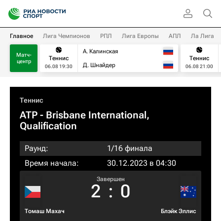
Главное
Лига Чемпионов
РПЛ
Лига Европы
АПЛ
Ла Лига
А. Калинская
Матч-
Теннис
Теннис
центр
Д. Шнайдер
06.08 19:30
06.08 21:00
Теннис
ATP
- Brisbane International,
Qualification
Раунд:
1/16 финала
Время начала:
30.12.2023 в 04:30
Завершен
2
:
0
Томаш Махач
Блэйк Эллис