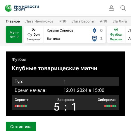
Главное
Лига Чемпионов
РПЛ
Лига Европы
АПЛ
Ла Лига
0
Крылья Советов
Л
Матч-
Футбол
Футбол
центр
2
Балтика
А
Завершен
Перерыв
Футбол
Клубные товарищеские матчи
Тур:
1
Время начала:
12.01.2024 в 15:00
Серветт
Завершен
Хиберниан
5
:
1
Статистика