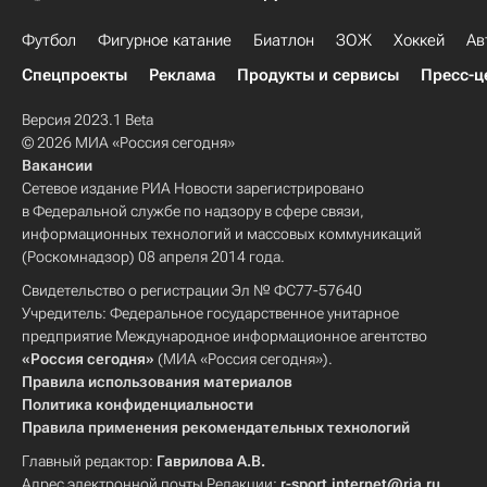
Футбол
Фигурное катание
Биатлон
ЗОЖ
Хоккей
Ав
Спецпроекты
Реклама
Продукты и сервисы
Пресс-ц
Версия 2023.1 Beta
© 2026 МИА «Россия сегодня»
Вакансии
Сетевое издание РИА Новости зарегистрировано
в Федеральной службе по надзору в сфере связи,
информационных технологий и массовых коммуникаций
(Роскомнадзор) 08 апреля 2014 года.
Свидетельство о регистрации Эл № ФС77-57640
Учредитель: Федеральное государственное унитарное
предприятие Международное информационное агентство
«Россия сегодня»
(МИА «Россия сегодня»).
Правила использования материалов
Политика конфиденциальности
Правила применения рекомендательных технологий
Главный редактор:
Гаврилова А.В.
Адрес электронной почты Редакции:
r-sport.internet@ria.ru