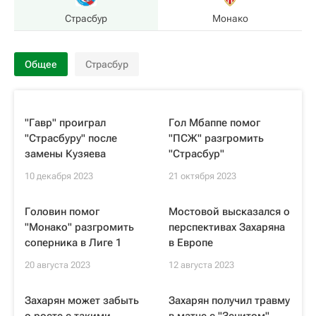
Страсбур
Монако
Общее
Страсбур
"Гавр" проиграл
Гол Мбаппе помог
"Страсбуру" после
"ПСЖ" разгромить
замены Кузяева
"Страсбур"
10 декабря 2023
21 октября 2023
Головин помог
Мостовой высказался о
"Монако" разгромить
перспективах Захаряна
соперника в Лиге 1
в Европе
20 августа 2023
12 августа 2023
Захарян может забыть
Захарян получил травму