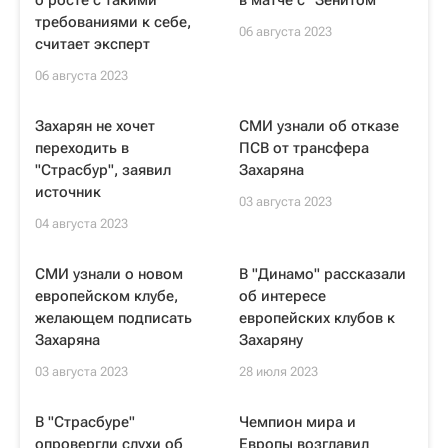
о росте с такими
в матче с "Зенитом"
требованиями к себе,
06 августа 2023
считает эксперт
06 августа 2023
Захарян не хочет
СМИ узнали об отказе
переходить в
ПСВ от трансфера
"Страсбур", заявил
Захаряна
источник
03 августа 2023
04 августа 2023
СМИ узнали о новом
В "Динамо" рассказали
европейском клубе,
об интересе
желающем подписать
европейских клубов к
Захаряна
Захаряну
03 августа 2023
28 июля 2023
В "Страсбуре"
Чемпион мира и
опровергли слухи об
Европы возглавил