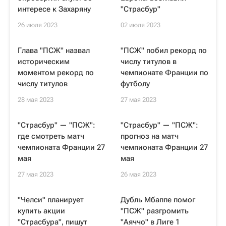
интересе к Захаряну
"Страсбур"
26 июля 2023
02 июля 2023
Глава "ПСЖ" назвал
"ПСЖ" побил рекорд по
историческим
числу титулов в
моментом рекорд по
чемпионате Франции по
числу титулов
футболу
28 мая 2023
27 мая 2023
"Страсбур" — "ПСЖ":
"Страсбур" — "ПСЖ":
где смотреть матч
прогноз на матч
чемпионата Франции 27
чемпионата Франции 27
мая
мая
27 мая 2023
26 мая 2023
"Челси" планирует
Дубль Мбаппе помог
купить акции
"ПСЖ" разгромить
"Страсбура", пишут
"Аяччо" в Лиге 1