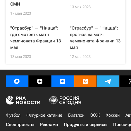
СМИ
13 мая 2023
17 мая 2023
"Страсбур" — "Ницца":
"Страсбур" — "Ницца":
где смотреть матч
прогноз на матч
чемпионата Франции 13
чемпионата Франции 13
мая
мая
13 мая 2023
12 мая 2023
Футбол
Фигурное катание
Биатлон
ЗОЖ
Хоккей
Ав
Спецпроекты
Реклама
Продукты и сервисы
Пресс-ц