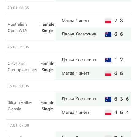
20.01, 06:35
2
3
Магда Линетт
Australian
Female
Open WTA
Single
6
6
Дарья Касаткина
26.08, 19:05
1
2
Дарья Касаткина
Cleveland
Female
Championships
Single
6
6
Магда Линетт
06.08, 21:05
6
3
6
Дарья Касаткина
Silicon Valley
Female
Classic
Single
4
6
4
Магда Линетт
17.01, 07:30