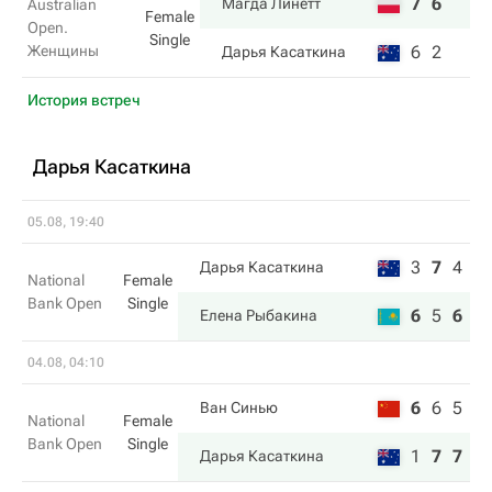
7
6
Магда Линетт
Australian
Female
Open.
Single
Женщины
6
2
Дарья Касаткина
История встреч
Дарья Касаткина
05.08, 19:40
3
7
4
Дарья Касаткина
National
Female
Bank Open
Single
6
5
6
Елена Рыбакина
04.08, 04:10
6
6
5
Ван Синью
National
Female
Bank Open
Single
1
7
7
Дарья Касаткина