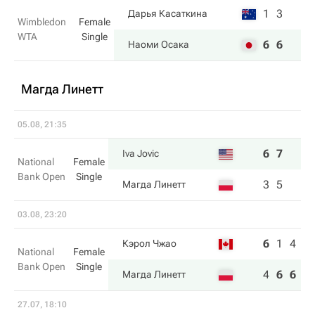
1
3
Дарья Касаткина
Wimbledon
Female
WTA
Single
6
6
Наоми Осака
Магда Линетт
05.08, 21:35
6
7
Iva Jovic
National
Female
Bank Open
Single
3
5
Магда Линетт
03.08, 23:20
6
1
4
Кэрол Чжао
National
Female
Bank Open
Single
4
6
6
Магда Линетт
27.07, 18:10