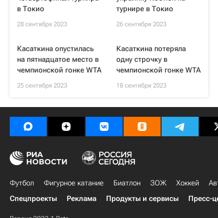
в Токио
турнире в Токио
28 сентября 2023
26 сентября 2023
Касаткина опустилась
Касаткина потеряла
на пятнадцатое место в
одну строчку в
чемпионской гонке WTA
чемпионской гонке WTA
25 сентября 2023
18 сентября 2023
Футбол
Фигурное катание
Биатлон
ЗОЖ
Хоккей
Ав
Спецпроекты
Реклама
Продукты и сервисы
Пресс-ц