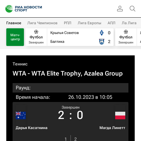
Главное
Лига Чемпионов
РПЛ
Лига Европы
АПЛ
Ла Лига
0
Крылья Советов
Матч-
Футбол
Футбол
центр
2
Балтика
Завершен
Завершен
Теннис
WTA
- WTA Elite Trophy, Azalea Group
Раунд:
Время начала:
26.10.2023 в 10:05
Завершен
2
:
0
Дарья Касаткина
Магда Линетт
1
2