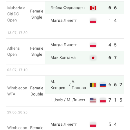
6
6
Лейла Фернандес
Mubadala
Female
Citi DC
Single
Open
1
4
Магда Линетт
13.07, 17:30
4
5
Магда Линетт
Athens
Female
Open
Single
6
7
Маи Хонтама
02.07, 17:10
M.
А.
6
6
7
Kempen
Панова
Wimbledon
Female
WTA
Double
7
1
5
I. Jovic
М. Линетт
29.06, 20:25
5
4
Магда Линетт
Wimbledon
Female