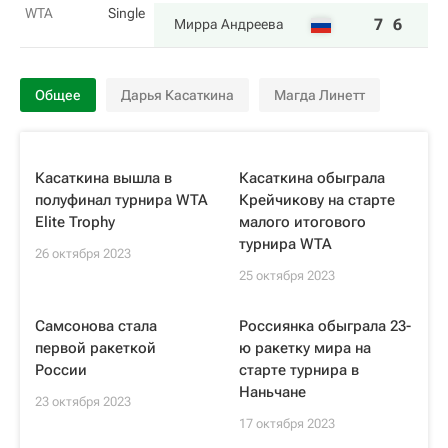
WTA
Single
7
6
Мирра Андреева
Общее
Дарья Касаткина
Магда Линетт
Касаткина вышла в
Касаткина обыграла
полуфинал турнира WTA
Крейчикову на старте
Elite Trophy
малого итогового
турнира WTA
26 октября 2023
25 октября 2023
Самсонова стала
Россиянка обыграла 23-
первой ракеткой
ю ракетку мира на
России
старте турнира в
Наньчане
23 октября 2023
17 октября 2023