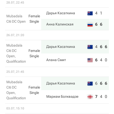
28.07, 22:45
4
1
Дарья Касаткина
Mubadala
Female
Citi DC Open
Single
6
6
Анна Калинская
26.07, 21:20
Mubadala
4
6
6
Дарья Касаткина
Citi DC
Female
Open,
Single
6
4
0
Алана Смит
Qualification
25.07, 21:45
Mubadala
6
6
6
Дарья Касаткина
Citi DC
Female
Open,
Single
7
4
0
Мариам Болквадзе
Qualification
03.07, 15:10