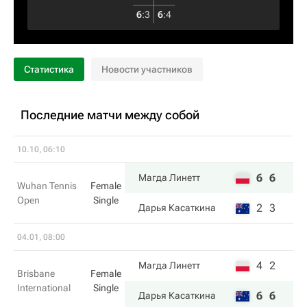
6
:
3
6
:
4
Статистика
Новости участников
Последние матчи между собой
10.10, 06:10
6
6
Магда Линетт
Wuhan Tennis
Female
Open
Single
2
3
Дарья Касаткина
04.01, 08:00
4
2
Магда Линетт
Brisbane
Female
International
Single
6
6
Дарья Касаткина