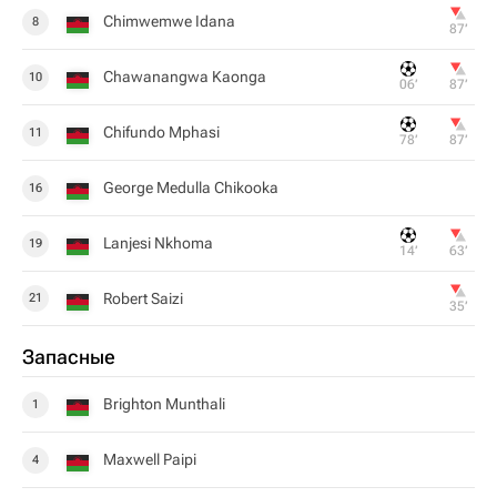
Chimwemwe Idana
8
87‎’‎
Chawanangwa Kaonga
10
06‎’‎
87‎’‎
Chifundo Mphasi
11
78‎’‎
87‎’‎
George Medulla Chikooka
16
Lanjesi Nkhoma
19
14‎’‎
63‎’‎
Robert Saizi
21
35‎’‎
Запасные
Brighton Munthali
1
Maxwell Paipi
4