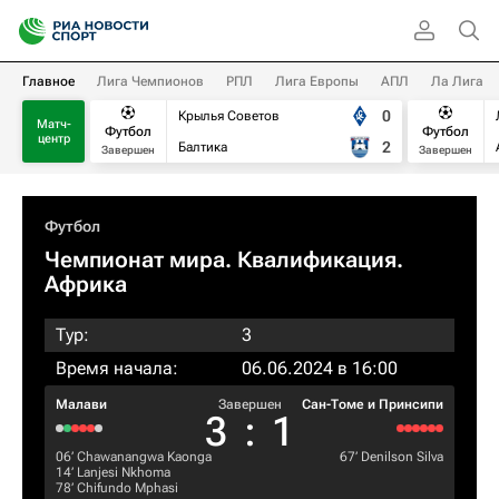
Главное
Лига Чемпионов
РПЛ
Лига Европы
АПЛ
Ла Лига
0
Крылья Советов
Матч-
Футбол
Футбол
центр
2
Балтика
Завершен
Завершен
Футбол
Чемпионат мира. Квалификация.
Африка
Тур:
3
Время начала:
06.06.2024 в 16:00
Малави
Завершен
Сан-Томе и Принсипи
3
:
1
06‎’‎
Chawanangwa Kaonga
67‎’‎
Denilson Silva
14‎’‎
Lanjesi Nkhoma
78‎’‎
Chifundo Mphasi