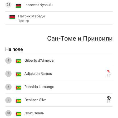
Innocent Nyasulu
23
Патрик Мабеди
Тренер
Сан-Томе и Принсипи
На поле
Gilberto d'Almeida
3
Adjakson Ramos
4
85‎’‎
Ronaldo Lumungo
7
Denilson Silva
8
67‎’‎
Луис Леаль
10