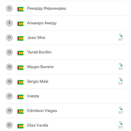
Рикарду Фернандеш
5
Альваро Амоду
9
Joao Silva
11
85‎’‎
Yaniel Bonfim
12
Мауро Вилете
15
40‎’‎
Sergio Male
16
65‎’‎
Iniesta
17
Edmilson Viegas
19
85‎’‎
Elias Varela
21
85‎’‎