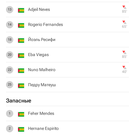
Adjeil Neves
13
85‎’‎
Rogerio Fernandes
14
65‎’‎
Йоэль Ресифи
18
Eba Viegas
20
85‎’‎
Nuno Malheiro
22
40‎’‎
Педру Матеуш
25
Запасные
Feher Mendes
1
Hernane Espirito
2