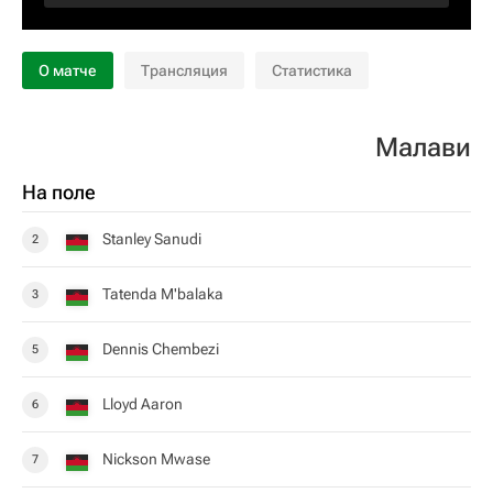
О матче
Трансляция
Статистика
Малави
На поле
Stanley Sanudi
2
Tatenda M'balaka
3
Dennis Chembezi
5
Lloyd Aaron
6
Nickson Mwase
7