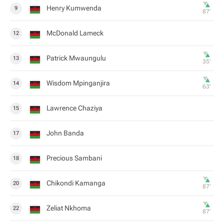
Henry Kumwenda
9
87‎’‎
McDonald Lameck
12
Patrick Mwaungulu
13
35‎’‎
Wisdom Mpinganjira
14
63‎’‎
Lawrence Chaziya
15
John Banda
17
Precious Sambani
18
Chikondi Kamanga
20
87‎’‎
Zeliat Nkhoma
22
87‎’‎