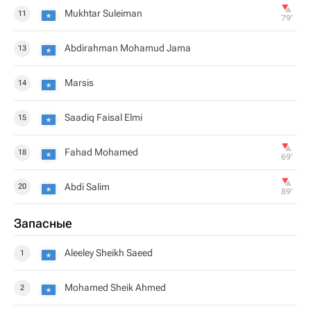
Mukhtar Suleiman
11
79‎’‎
Abdirahman Mohamud Jama
13
Marsis
14
Saadiq Faisal Elmi
15
Fahad Mohamed
18
69‎’‎
Abdi Salim
20
89‎’‎
Запасные
Aleeley Sheikh Saeed
1
Mohamed Sheik Ahmed
2