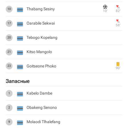
Thabang Sesiny
10
10‎’‎
82‎’‎
Oarabile Sekwai
17
58‎’‎
Tebogo Kopelang
20
Kitso Mangolo
21
Goitseone Phoko
23
90‎’‎
Запасные
Kabelo Dambe
1
Obakeng Senono
2
Molaodi Tlhalefang
9