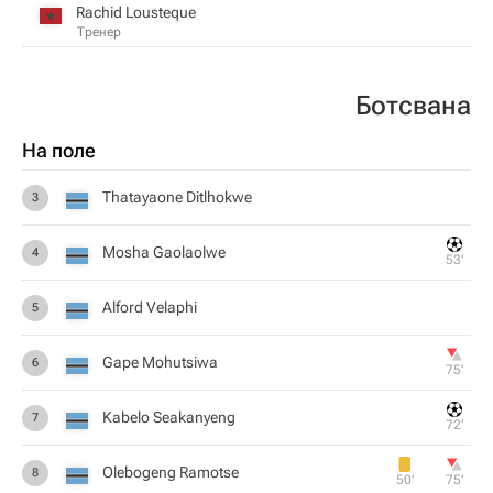
Rachid Lousteque
Тренер
Ботсвана
На поле
Thatayaone Ditlhokwe
3
Mosha Gaolaolwe
4
53‎’‎
Alford Velaphi
5
Gape Mohutsiwa
6
75‎’‎
Kabelo Seakanyeng
7
72‎’‎
Olebogeng Ramotse
8
50‎’‎
75‎’‎