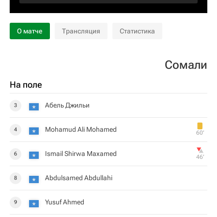
О матче
Трансляция
Статистика
Сомали
На поле
Абель Джильи
3
Mohamud Ali Mohamed
4
60‎’‎
Ismail Shirwa Maxamed
6
46‎’‎
Abdulsamed Abdullahi
8
Yusuf Ahmed
9