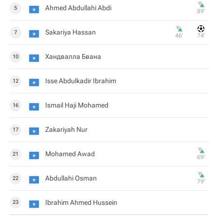
Ahmed Abdullahi Abdi
5
89‎’‎
Sakariya Hassan
7
46‎’‎
74‎’‎
Хандвалла Бвана
10
Isse Abdulkadir Ibrahim
12
Ismail Haji Mohamed
16
Zakariyah Nur
17
Mohamed Awad
21
69‎’‎
Abdullahi Osman
22
79‎’‎
Ibrahim Ahmed Hussein
23