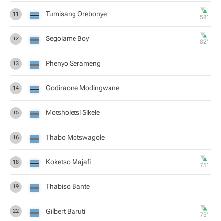
Tumisang Orebonye
11
58‎’‎
Segolame Boy
12
82‎’‎
Phenyo Serameng
13
Godiraone Modingwane
14
Motsholetsi Sikele
15
Thabo Motswagole
16
Koketso Majafi
18
75‎’‎
Thabiso Bante
19
Gilbert Baruti
22
75‎’‎