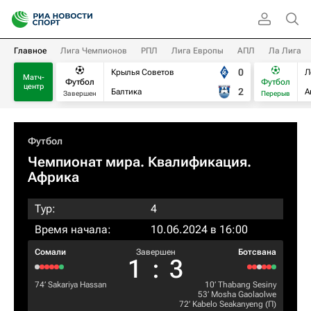
Главное
Лига Чемпионов
РПЛ
Лига Европы
АПЛ
Ла Лига
0
Крылья Советов
Л
Матч-
Футбол
Футбол
центр
2
Балтика
А
Завершен
Перерыв
Футбол
Чемпионат мира. Квалификация.
Африка
Тур:
4
Время начала:
10.06.2024 в 16:00
Сомали
Завершен
Ботсвана
1
:
3
74‎’‎
Sakariya Hassan
10‎’‎
Thabang Sesiny
53‎’‎
Mosha Gaolaolwe
72‎’‎
Kabelo Seakanyeng
(П)