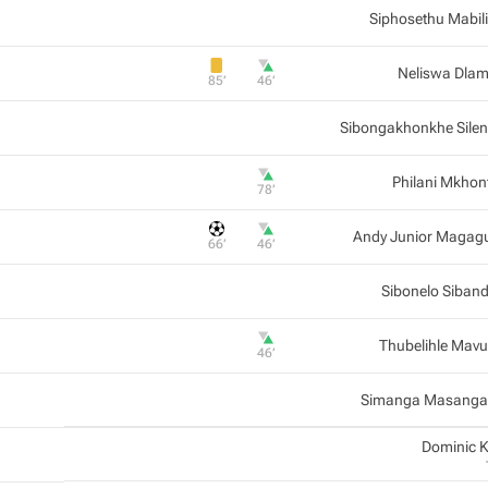
Siphosethu Mabil
Neliswa Dlam
85‎’‎
46‎’‎
Sibongakhonkhe Sile
Philani Mkhon
78‎’‎
Andy Junior Magag
66‎’‎
46‎’‎
Sibonelo Siban
Thubelihle Mav
46‎’‎
Simanga Masanga
Dominic 