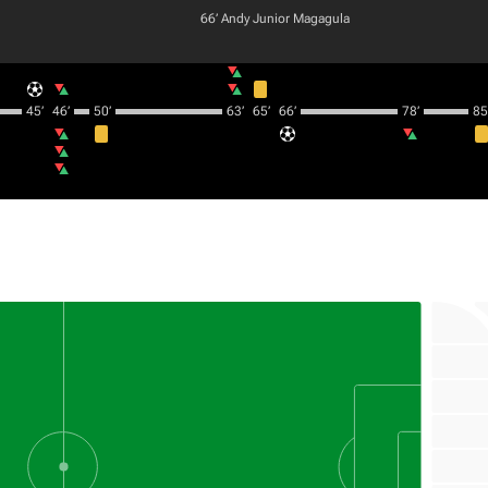
66‎’‎
Andy Junior Magagula
45‎’‎
46‎’‎
50‎’‎
63‎’‎
65‎’‎
66‎’‎
78‎’‎
85‎’