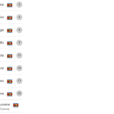
isa
2
ini
4
nge
6
tfo
9
ula
11
dze
15
uso
17
ne
22
Kunene
Тренер