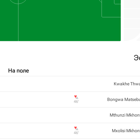
Э
На поле
Kwakhe Thwa
Bongwa Matsebu
46‎’‎
Mthunzi Mkhon
Mxolisi Mkhon
46‎’‎