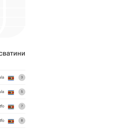
сватини
la
3
la
5
tfo
7
tfo
8