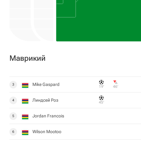
Маврикий
Mike Gaspard
3
19‎’‎
46‎’‎
Линдсей Роз
4
45‎’‎
Jordan Francois
5
Wilson Mootoo
6