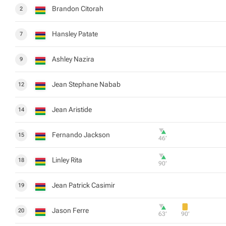
Brandon Citorah
2
Hansley Patate
7
Ashley Nazira
9
Jean Stephane Nabab
12
Jean Aristide
14
Fernando Jackson
15
46‎’‎
Linley Rita
18
90‎’‎
Jean Patrick Casimir
19
Jason Ferre
20
63‎’‎
90‎’‎