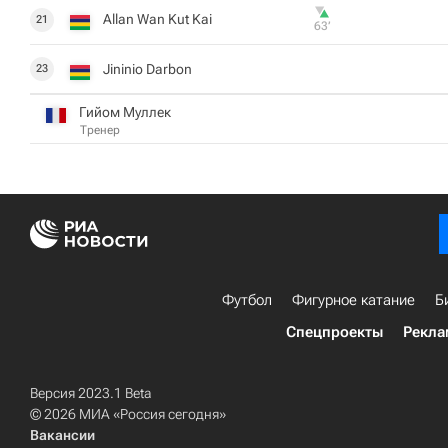
Allan Wan Kut Kai
21
63‎’‎
Jininio Darbon
23
Гийом Муллек
Тренер
Футбол
Фигурное катание
Б
Спецпроекты
Рекла
Версия 2023.1 Beta
© 2026 МИА «Россия сегодня»
Вакансии