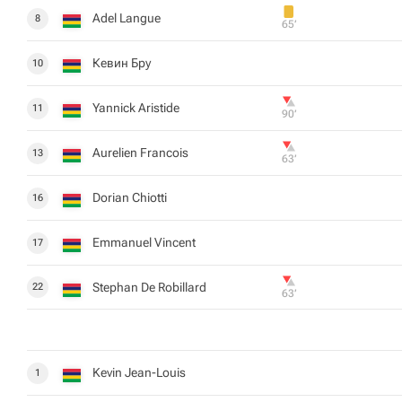
Adel Langue
8
65‎’‎
Кевин Бру
10
Yannick Aristide
11
90‎’‎
Aurelien Francois
13
63‎’‎
Dorian Chiotti
16
Emmanuel Vincent
17
Stephan De Robillard
22
63‎’‎
Kevin Jean-Louis
1