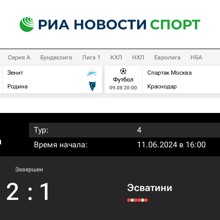
Серия А
Бундеслига
Лига 1
КХЛ
НХЛ
Евролига
НБА
Зенит
Спартак Москва
Футбол
Родина
Краснодар
09.08 20:00
Тур:
4
а
Время начала:
11.06.2024 в 16:00
Завершен
2
:
1
Эсватини