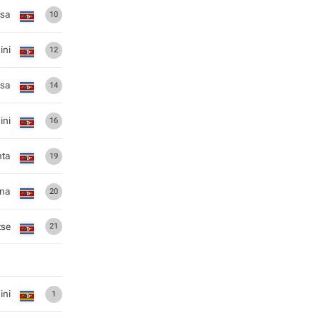
isa
10
ini
12
esa
14
ini
16
nta
19
ana
20
tse
21
ini
1