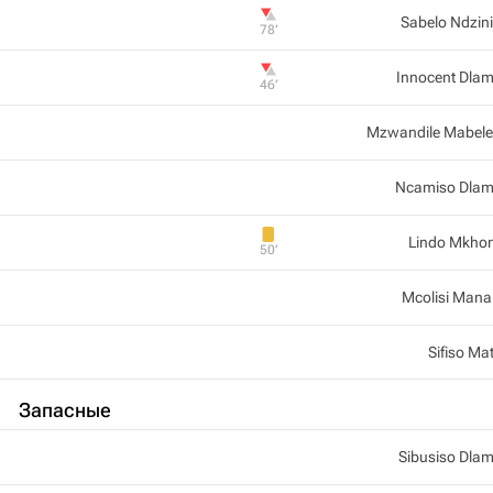
Sabelo Ndzin
78‎’‎
Innocent Dlam
46‎’‎
Mzwandile Mabel
Ncamiso Dlam
Lindo Mkho
50‎’‎
Mcolisi Man
Sifiso Ma
Запасные
Sibusiso Dlam