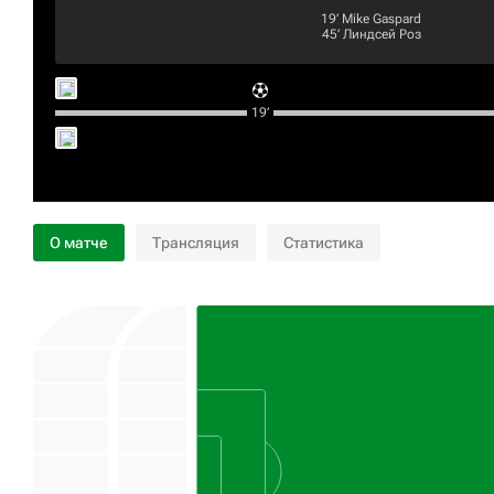
19‎’‎
Mike Gaspard
45‎’‎
Линдсей Роз
19‎’‎
О матче
Трансляция
Статистика