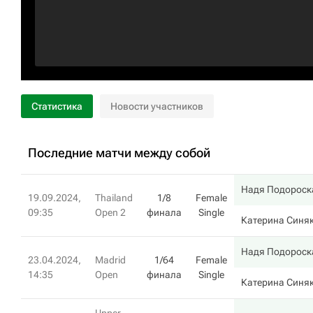
Статистика
Новости участников
Последние матчи между собой
Надя Подороск
19.09.2024,
Thailand
1/8
Female
09:35
Open 2
финала
Single
Катерина Синя
Надя Подороск
23.04.2024,
Madrid
1/64
Female
14:35
Open
финала
Single
Катерина Синя