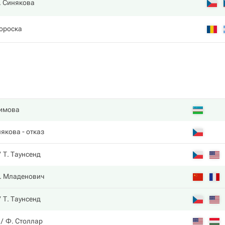
. Синякова
ороска
имова
някова
- отказ
Т. Таунсенд
. Младенович
Т. Таунсенд
Ф. Столлар