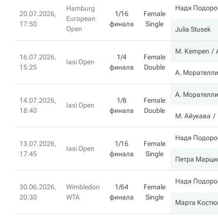
Надя Подоро
Hamburg
20.07.2026,
1/16
Female
European
17:50
финала
Single
Open
Julia Stusek
M. Kempen
16.07.2026,
1/4
Female
Iasi Open
15:25
финала
Double
А. Морателл
А. Морателл
14.07.2026,
1/8
Female
Iasi Open
18:40
финала
Double
М. Айукава
Надя Подоро
13.07.2026,
1/16
Female
Iasi Open
17:45
финала
Single
Петра Марци
Надя Подоро
30.06.2026,
Wimbledon
1/64
Female
20:30
WTA
финала
Single
Марта Костю