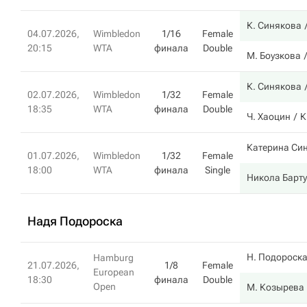
К. Синякова
04.07.2026,
Wimbledon
1/16
Female
20:15
WTA
финала
Double
М. Боузкова
К. Синякова
02.07.2026,
Wimbledon
1/32
Female
18:35
WTA
финала
Double
Ч. Хаоцин
К
Катерина Си
01.07.2026,
Wimbledon
1/32
Female
18:00
WTA
финала
Single
Никола Барт
Надя Подороска
Н. Подороск
Hamburg
21.07.2026,
1/8
Female
European
18:30
финала
Double
Open
М. Козырева