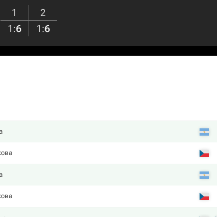
1
2
1
:
6
1
:
6
а
кова
а
кова