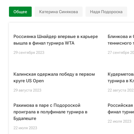
Общее
Катерина Синякова
Надя Подороска
Россиянка Шнайдер впервые в карьере
Блинкова и
вышла в финал турнира WTA
теннисного 
29 сентября 2023
27 сентября 2
Калинская одержала победу в первом
Кудерметова
круге US Open
турнира в К
29 августа 2023
22 августа 202
Рахимова в паре с Подороской
Российская 
проиграла в полуфинале турнира в
финал турни
Будапеште
22 июля 2023
22 июля 2023