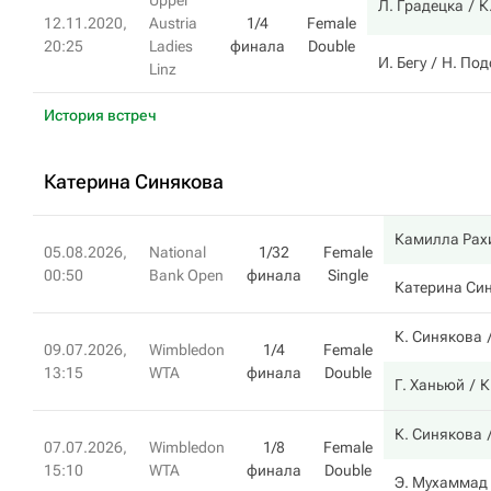
Upper
Л. Градецка
К
12.11.2020,
Austria
1/4
Female
20:25
Ladies
финала
Double
И. Бегу
Н. Под
Linz
История встреч
Катерина Синякова
Камилла Рах
05.08.2026,
National
1/32
Female
00:50
Bank Open
финала
Single
Катерина Си
К. Синякова
09.07.2026,
Wimbledon
1/4
Female
13:15
WTA
финала
Double
Г. Ханьюй
К
К. Синякова
07.07.2026,
Wimbledon
1/8
Female
15:10
WTA
финала
Double
Э. Мухаммад