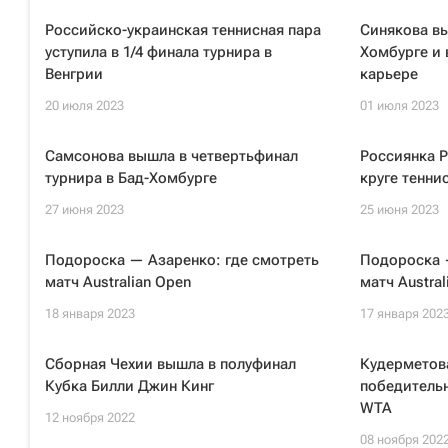
Российско-украинская теннисная пара
Синякова вы
уступила в 1/4 финала турнира в
Хомбурге и 
Венгрии
карьере
20 июля 2023
01 июля 2023
Самсонова вышла в четвертьфинал
Россиянка Р
турнира в Бад-Хомбурге
круге тенни
27 июня 2023
25 июня 2023
Подороска — Азаренко: где смотреть
Подороска 
матч Australian Open
матч Austral
18 января 2023
17 января 202
Сборная Чехии вышла в полуфинал
Кудерметова
Кубка Билли Джин Кинг
победительн
WTA
12 ноября 2022
08 ноября 202