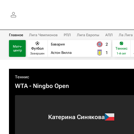
Главное
Лига Чемпионов
РПЛ
Лига Европы
АПЛ
Ла Лига
2
Бавария
Матч-
Футбол
Теннис
центр
1
Астон Вилла
Завершен
1-й сет
Теннис
WTA
- Ningbo Open
Катерина Синякова