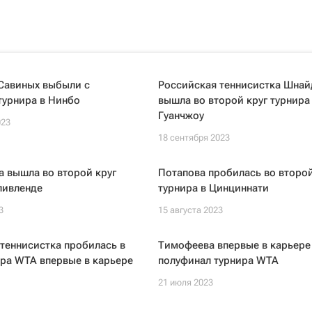
 Савиных выбыли с
Российская теннисистка Шнай
турнира в Нинбо
вышла во второй круг турнира
Гуанчжоу
023
18 сентября 2023
 вышла во второй круг
Потапова пробилась во второй
ливленде
турнира в Цинциннати
3
15 августа 2023
теннисистка пробилась в
Тимофеева впервые в карьере
ра WTA впервые в карьере
полуфинал турнира WTA
21 июля 2023