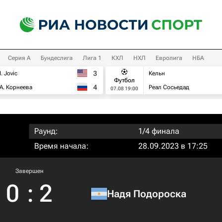
Серия А
Бундеслига
Лига 1
КХЛ
НХЛ
Евролига
НБА
3
I. Jovic
Кельн
Футбол
4
А. Корнеева
Реал Сосьедад
07.08 19:00
Раунд:
1/4 финала
Время начала:
28.09.2023 в 17:25
Завершен
0
:
2
Надя Подороска