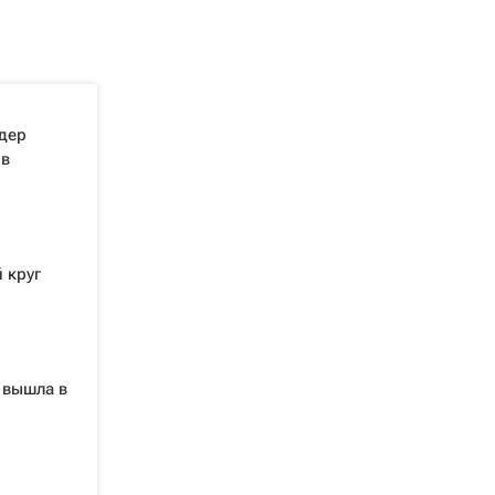
дер
 в
 круг
 вышла в