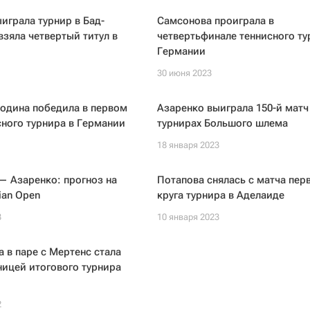
играла турнир в Бад-
Самсонова проиграла в
взяла четвертый титул в
четвертьфинале теннисного ту
Германии
30 июня 2023
одина победила в первом
Азаренко выиграла 150-й матч
сного турнира в Германии
турнирах Большого шлема
18 января 2023
— Азаренко: прогноз на
Потапова снялась с матча пер
ian Open
круга турнира в Аделаиде
3
10 января 2023
 в паре с Мертенс стала
ицей итогового турнира
2