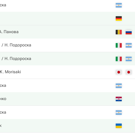
ска
А. Панова
и
Н. Подороска
и
Н. Подороска
K. Morisaki
ска
нко
ска
к