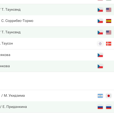
Т. Таунсенд
С. Соррибес-Тормо
Т. Таунсенд
. Таусон
някова
ункова
а
М. Укидзима
Е. Приданкина