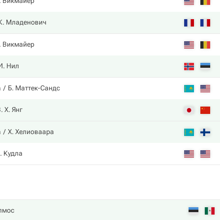
. Викмайер
К. Младенович
. Викмайер
И. Нил
а
Б. Маттек-Сандс
. Х. Янг
а
Х. Хелиоваара
. Кудла
лмос