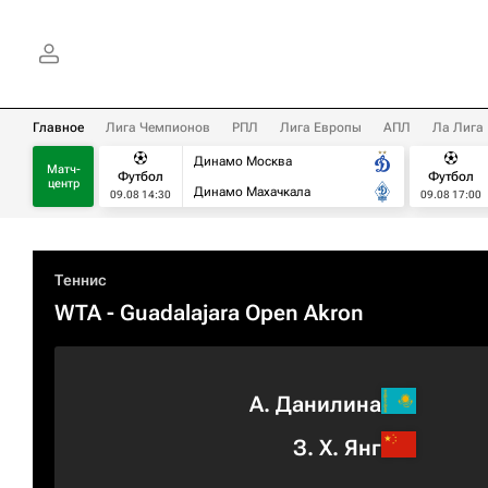
Главное
Лига Чемпионов
РПЛ
Лига Европы
АПЛ
Ла Лига
Динамо Москва
Матч-
Футбол
Футбол
центр
Динамо Махачкала
09.08 14:30
09.08 17:00
Теннис
WTA
- Guadalajara Open Akron
А. Данилина
З. Х. Янг