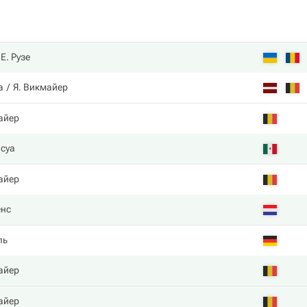
Е. Рузе
а
Я. Викмайер
айер
асуа
айер
нс
ль
айер
айер