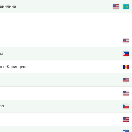
Данилина
ла
нес-Касинцева
ва