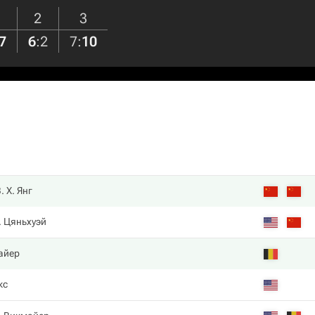
2
3
7
6
:
2
7
:
10
. Х. Янг
. Цяньхуэй
айер
кс