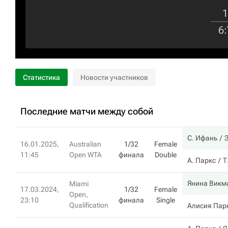
1
6
:
Статистика
Новости участников
Последние матчи между собой
С. Ифань
З
16.01.2025,
Australian
1/32
Female
11:45
Open WTA
финала
Double
А. Паркс
Т
Янина Викм
Miami
17.03.2024,
1/32
Female
Open,
23:10
финала
Single
Qualification
Алисия Пар