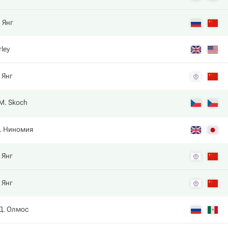
. Янг
rley
. Янг
M. Skoch
. Ниномия
. Янг
. Янг
Д. Олмос