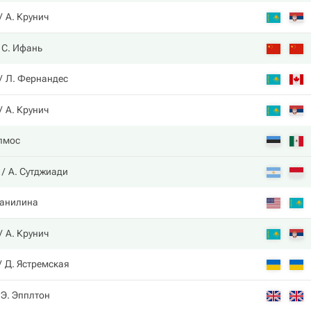
А. Крунич
С. Ифань
Л. Фернандес
А. Крунич
лмос
А. Сутджиади
Данилина
А. Крунич
Д. Ястремская
Э. Эпплтон