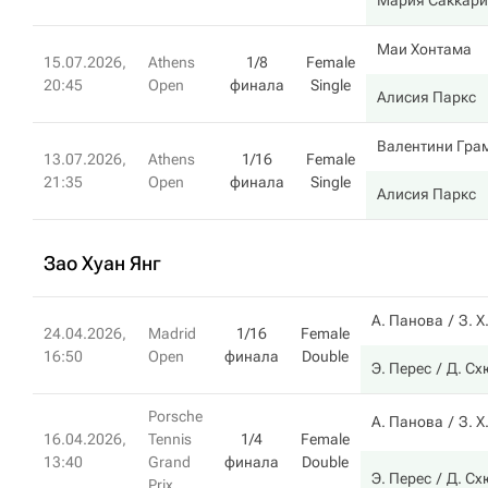
Мария Саккари
Маи Хонтама
15.07.2026,
Athens
1/8
Female
20:45
Open
финала
Single
Алисия Паркс
Валентини Гра
13.07.2026,
Athens
1/16
Female
21:35
Open
финала
Single
Алисия Паркс
Зао Хуан Янг
А. Панова
З. Х
24.04.2026,
Madrid
1/16
Female
16:50
Open
финала
Double
Э. Перес
Д. Сх
Porsche
А. Панова
З. Х
16.04.2026,
Tennis
1/4
Female
13:40
Grand
финала
Double
Э. Перес
Д. Сх
Prix