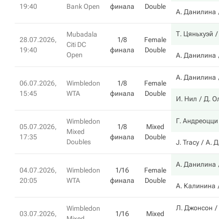
19:40
Bank Open
финала
Double
А. Данилина
Т. Цяньхуэй
Mubadala
28.07.2026,
1/8
Female
Citi DC
19:40
финала
Double
Open
А. Данилина
А. Данилина
06.07.2026,
Wimbledon
1/8
Female
15:45
WTA
финала
Double
И. Нил
Д. О
Г. Андреоцци
Wimbledon
05.07.2026,
1/8
Mixed
Mixed
17:35
финала
Double
Doubles
J. Tracy
А. 
А. Данилина
04.07.2026,
Wimbledon
1/16
Female
20:05
WTA
финала
Double
А. Калинина
Л. Джонсон
Wimbledon
03.07.2026,
1/16
Mixed
Mixed