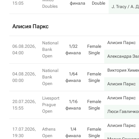
15:05
финала
Double
Doubles
J. Tracy
А. 
Алисия Паркс
Алисия Паркс
National
06.08.2026,
1/32
Female
Bank
04:00
финала
Single
Open
Александра Эа
Виктория Химе
National
04.08.2026,
1/64
Female
Bank
00:00
финала
Single
Open
Алисия Паркс
Алисия Паркс
Livesport
20.07.2026,
1/16
Female
Prague
15:55
финала
Single
Open
Люси Гавличко
Алисия Паркс
17.07.2026,
Athens
1/4
Female
19:30
Open
финала
Single