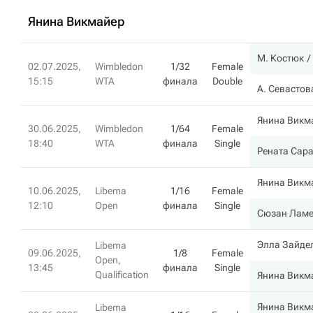
Янина Викмайер
М. Костюк
02.07.2025,
Wimbledon
1/32
Female
15:15
WTA
финала
Double
А. Севастов
Янина Викм
30.06.2025,
Wimbledon
1/64
Female
18:40
WTA
финала
Single
Рената Сар
Янина Викм
10.06.2025,
Libema
1/16
Female
12:10
Open
финала
Single
Сюзан Ламе
Элла Зайде
Libema
09.06.2025,
1/8
Female
Open,
13:45
финала
Single
Qualification
Янина Викм
Янина Викм
Libema