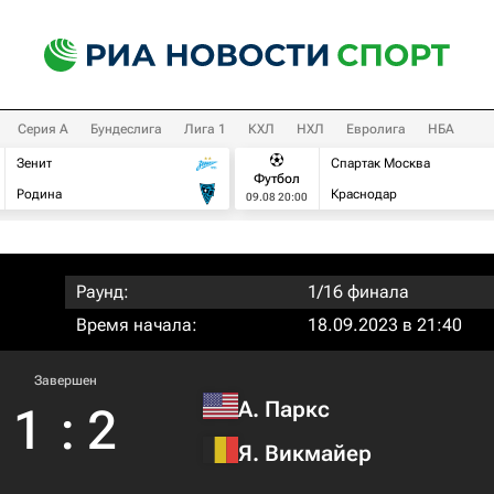
Серия А
Бундеслига
Лига 1
КХЛ
НХЛ
Евролига
НБА
Зенит
Спартак Москва
Футбол
Родина
Краснодар
09.08 20:00
Раунд:
1/16 финала
Время начала:
18.09.2023 в 21:40
Завершен
А. Паркс
1
:
2
Я. Викмайер