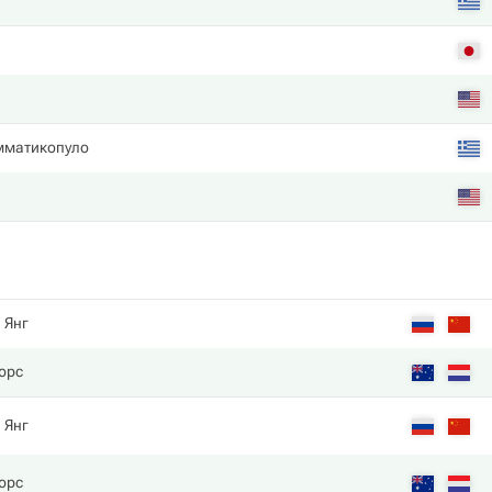
мматикопуло
. Янг
юрс
. Янг
юрс