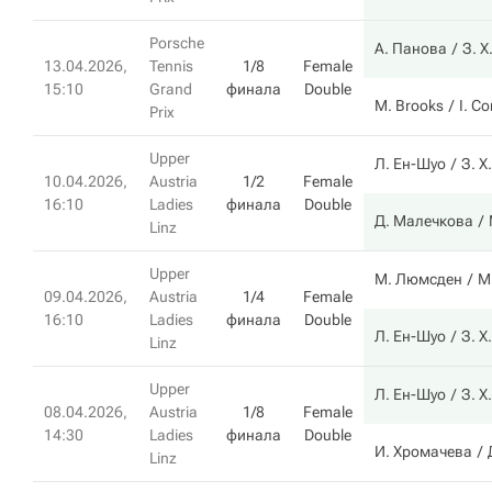
Porsche
А. Панова
З. Х
13.04.2026,
Tennis
1/8
Female
15:10
Grand
финала
Double
M. Brooks
I. Co
Prix
Upper
Л. Ен-Шуо
З. Х
10.04.2026,
Austria
1/2
Female
16:10
Ladies
финала
Double
Д. Малечкова
Linz
Upper
М. Люмсден
М
09.04.2026,
Austria
1/4
Female
16:10
Ladies
финала
Double
Л. Ен-Шуо
З. Х
Linz
Upper
Л. Ен-Шуо
З. Х
08.04.2026,
Austria
1/8
Female
14:30
Ladies
финала
Double
И. Хромачева
Linz