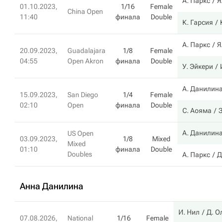
А. Паркс
Я
01.10.2023,
1/16
Female
China Open
11:40
финала
Double
К. Гарсия
А. Паркс
Я
20.09.2023,
Guadalajara
1/8
Female
04:55
Open Akron
финала
Double
У. Эйкери
А. Данилин
15.09.2023,
San Diego
1/4
Female
02:10
Open
финала
Double
С. Аояма
З
А. Данилин
US Open
03.09.2023,
1/8
Mixed
Mixed
01:10
финала
Double
Doubles
А. Паркс
Д
Анна Данилина
И. Нил
Д. О
07.08.2026,
National
1/16
Female