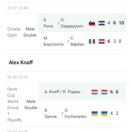
27.07, 19:40
Б.
Н.
4
6
10
Рола
Сердарусич
Croatia
Male
Open
Double
М.
С.
6
3
8
Бортолоти
Вёрбек
Alex Knaff
08.02, 13:25
Davis
6
6
A. Knaff
К. Родеш
Cup
World
Male
Group
Double
В.
O.
4
2
1
Орлов
Ovcharenko
Playoffs