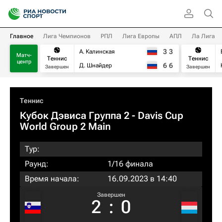
Главное
Лига Чемпионов
РПЛ
Лига Европы
АПЛ
Ла Лига
3
3
А. Калинская
Матч-
Теннис
Теннис
центр
6
6
Д. Шнайдер
Завершен
Завершен
Теннис
Кубок Дэвиса Группа 2 - Davis Cup
World Group 2 Main
Тур:
Раунд:
1/16 финала
Время начала:
16.09.2023 в 14:40
Завершен
2
:
0