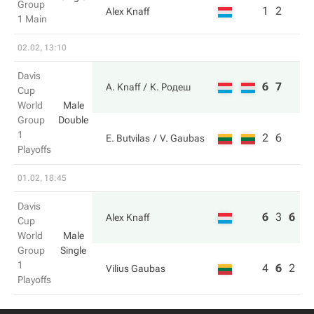
Group
1
2
Alex Knaff
1 Main
02.02, 13:10
Davis
6
7
A. Knaff
К. Родеш
Cup
World
Male
Group
Double
1
2
6
E. Butvilas
V. Gaubas
Playoffs
01.02, 18:45
Davis
6
3
6
Alex Knaff
Cup
World
Male
Group
Single
1
4
6
2
Vilius Gaubas
Playoffs