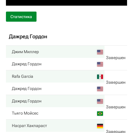
Статистика
Дажред Гордон
Джим Миллер
Завершен
Дажред Гордон
Rafa Garcia
Завершен
Дажред Гордон
Дажред Гордон
Завершен
Тьяго Мойсес
Насрат Хакпараст
Завершен