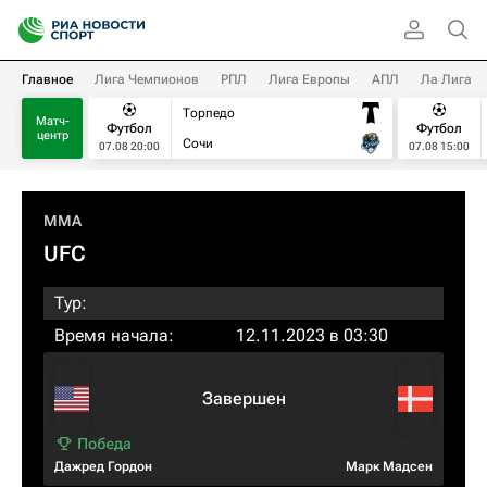
Главное
Лига Чемпионов
РПЛ
Лига Европы
АПЛ
Ла Лига
Торпедо
Матч-
Футбол
Футбол
центр
Сочи
07.08 20:00
07.08 15:00
MMA
UFC
Тур:
Время начала:
12.11.2023 в 03:30
Завершен
Дажред Гордон
Марк Мадсен