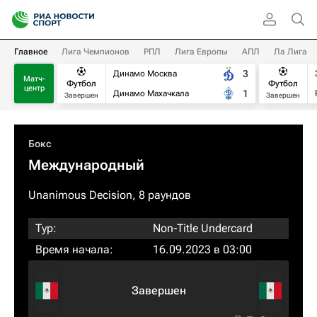
Главное
Лига Чемпионов
РПЛ
Лига Европы
АПЛ
Ла Лига
3
Динамо Москва
Матч-
Футбол
Футбол
центр
1
Динамо Махачкала
Завершен
Завершен
Бокс
Международный
Unanimous Decision, 8 раундов
Тур:
Non-Title Undercard
Время начала:
16.09.2023 в 03:00
Завершен