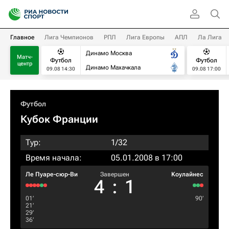
Главное
Лига Чемпионов
РПЛ
Лига Европы
АПЛ
Ла Лига
Динамо Москва
Матч-
Футбол
Футбол
центр
Динамо Махачкала
09.08 14:30
09.08 17:00
Футбол
Кубок Франции
Тур:
1/32
Время начала:
05.01.2008 в 17:00
Ле Пуаре-сюр-Ви
Завершен
Kоулайнес
4
:
1
01‎’‎
90‎’‎
21‎’‎
29‎’‎
36‎’‎