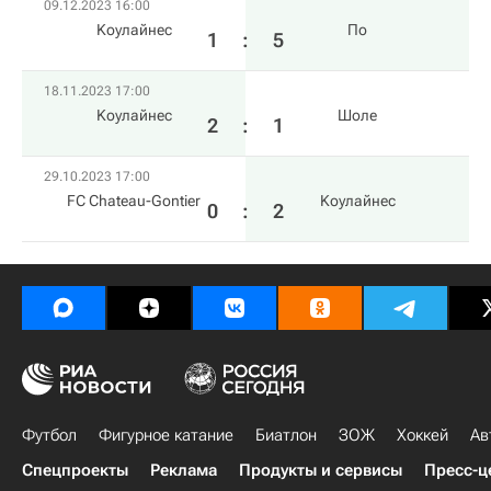
09.12.2023 16:00
Kоулайнес
По
1
:
5
18.11.2023 17:00
Kоулайнес
Шоле
2
:
1
29.10.2023 17:00
FC Chateau-Gontier
Kоулайнес
0
:
2
Футбол
Фигурное катание
Биатлон
ЗОЖ
Хоккей
Ав
Спецпроекты
Реклама
Продукты и сервисы
Пресс-ц