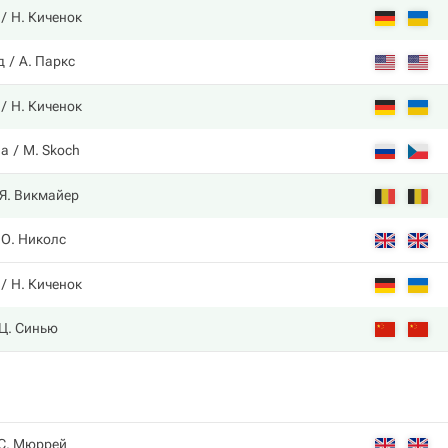
Н. Киченок
д
А. Паркс
Н. Киченок
ва
M. Skoch
Я. Викмайер
О. Николс
Н. Киченок
Ц. Синью
С. Мюррей