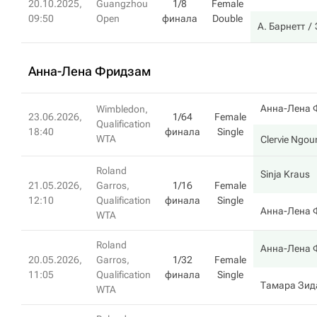
20.10.2025,
Guangzhou
1/8
Female
09:50
Open
финала
Double
А. Барнетт
Анна-Лена Фридзам
Анна-Лена 
Wimbledon,
23.06.2026,
1/64
Female
Qualification
18:40
финала
Single
WTA
Clervie Ngo
Roland
Sinja Kraus
21.05.2026,
Garros,
1/16
Female
12:10
Qualification
финала
Single
Анна-Лена 
WTA
Roland
Анна-Лена 
20.05.2026,
Garros,
1/32
Female
11:05
Qualification
финала
Single
Тамара Зид
WTA