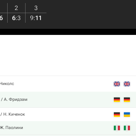
2
3
6
6
:
3
9
:
11
 Николс
А. Фридзам
Н. Киченок
Ж. Паолини