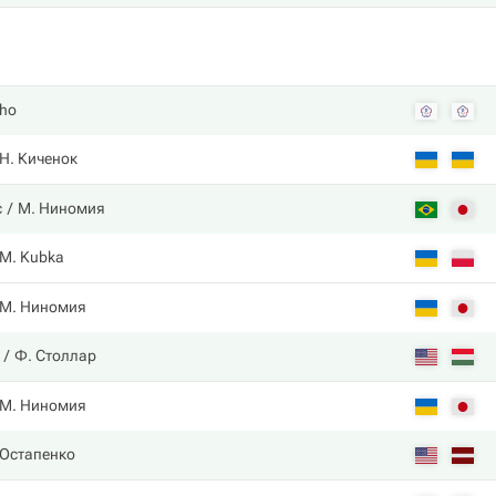
Cho
Н. Киченок
с
М. Ниномия
M. Kubka
М. Ниномия
Ф. Столлар
М. Ниномия
 Остапенко