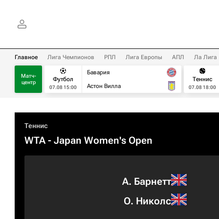
Главное
Лига Чемпионов
РПЛ
Лига Европы
АПЛ
Ла Лига
Бавария
Матч-
Футбол
Теннис
центр
Астон Вилла
07.08 15:00
07.08 18:00
Теннис
WTA
- Japan Women's Open
А. Барнетт
О. Николс