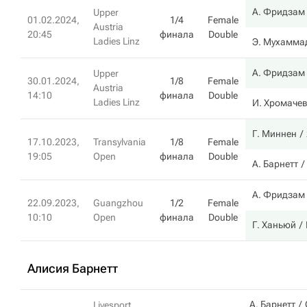
А. Фридзам
Upper
01.02.2024,
1/4
Female
Austria
20:45
финала
Double
Ladies Linz
Э. Мухамма
А. Фридзам
Upper
30.01.2024,
1/8
Female
Austria
14:10
финала
Double
Ladies Linz
И. Хромаче
Г. Миннен
17.10.2023,
Transylvania
1/8
Female
19:05
Open
финала
Double
А. Барнетт
А. Фридзам
22.09.2023,
Guangzhou
1/2
Female
10:10
Open
финала
Double
Г. Ханьюй
Алисия Барнетт
А. Барнетт
Livesport