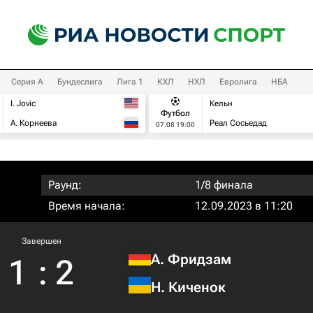
Серия А
Бундеслига
Лига 1
КХЛ
НХЛ
Евролига
НБА
I. Jovic
Кельн
Футбол
А. Корнеева
Реал Сосьедад
07.08 19:00
Раунд:
1/8 финала
Время начала:
12.09.2023 в 11:20
Завершен
А. Фридзам
1
:
2
Н. Киченок