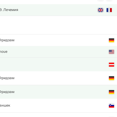
Э. Лечемия
Фридзам
unoue
Фридзам
Фридзам
аншек