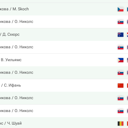
кова
M. Skoch
икова
О. Николс
Д. Схюрс
икова
О. Николс
В. Уильямс
икова
О. Николс
С. Ифань
икова
О. Николс
икова
О. Николс
нс
Ч. Шуай