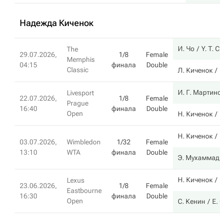
Надежда Киченок
И. Чо
Y. T. 
The
29.07.2026,
1/8
Female
Memphis
04:15
финала
Double
Classic
Л. Киченок
И. Г. Мартин
Livesport
22.07.2026,
1/8
Female
Prague
16:40
финала
Double
Open
Н. Киченок
Н. Киченок
03.07.2026,
Wimbledon
1/32
Female
13:10
WTA
финала
Double
Э. Мухаммад
Н. Киченок
Lexus
23.06.2026,
1/8
Female
Eastbourne
16:30
финала
Double
Open
С. Кенин
Е.