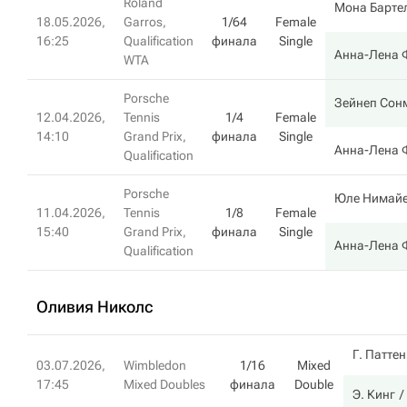
Roland
Мона Барте
18.05.2026,
Garros,
1/64
Female
16:25
Qualification
финала
Single
Анна-Лена 
WTA
Porsche
Зейнеп Сон
12.04.2026,
Tennis
1/4
Female
14:10
Grand Prix,
финала
Single
Анна-Лена 
Qualification
Porsche
Юле Нимай
11.04.2026,
Tennis
1/8
Female
15:40
Grand Prix,
финала
Single
Анна-Лена 
Qualification
Оливия Николс
Г. Паттен
03.07.2026,
Wimbledon
1/16
Mixed
17:45
Mixed Doubles
финала
Double
Э. Кинг