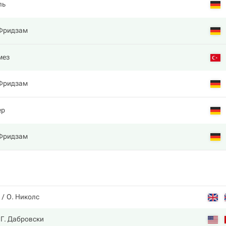
ль
Фридзам
мез
Фридзам
ер
Фридзам
О. Николс
Г. Дабровски