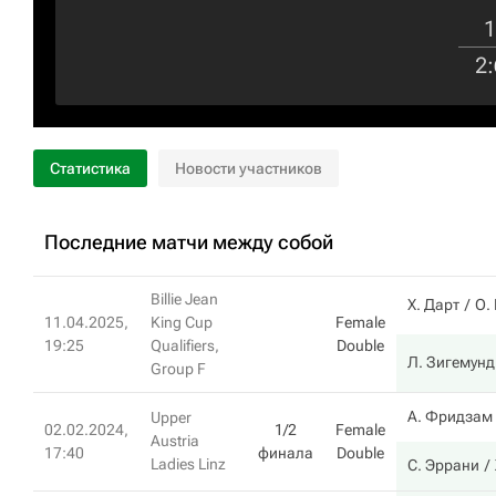
1
2
:
Статистика
Новости участников
Последние матчи между собой
Billie Jean
Х. Дарт
О.
11.04.2025,
King Cup
Female
19:25
Qualifiers,
Double
Л. Зигемунд
Group F
А. Фридзам
Upper
02.02.2024,
1/2
Female
Austria
17:40
финала
Double
Ladies Linz
С. Эррани