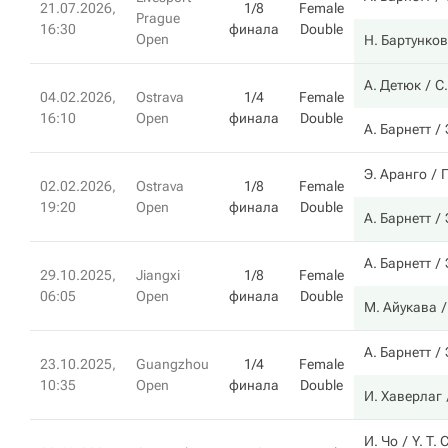
21.07.2026,
1/8
Female
Prague
16:30
финала
Double
Open
Н. Бартунко
А. Детюк
С
04.02.2026,
Ostrava
1/4
Female
16:10
Open
финала
Double
А. Барнетт
Э. Аранго
02.02.2026,
Ostrava
1/8
Female
19:20
Open
финала
Double
А. Барнетт
А. Барнетт
29.10.2025,
Jiangxi
1/8
Female
06:05
Open
финала
Double
М. Айукава
А. Барнетт
23.10.2025,
Guangzhou
1/4
Female
10:35
Open
финала
Double
И. Хаверлаг
И. Чо
Y. T. 