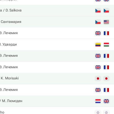
ва
D. Salkova
. Сантамария
Э. Лечемия
П. Удварди
Э. Лечемия
Э. Лечемия
K. Morisaki
Э. Лечемия
М. Люмсден
Cho