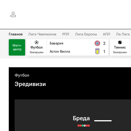
Главное
Лига Чемпионов
РПЛ
Лига Европы
АПЛ
Ла Лига
2
Бавария
Матч-
Футбол
Теннис
центр
1
Астон Вилла
Завершен
Завершен
Футбол
Эредивизи
Бреда