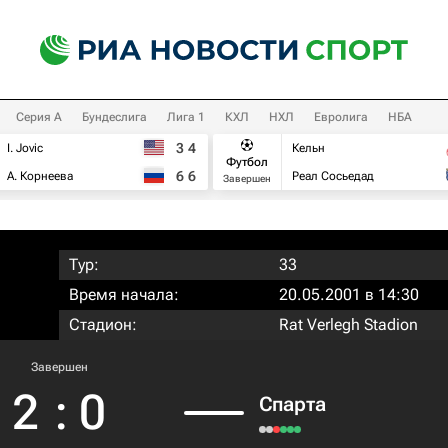
Серия А
Бундеслига
Лига 1
КХЛ
НХЛ
Евролига
НБА
3
4
I. Jovic
Кельн
Футбол
6
6
А. Корнеева
Реал Сосьедад
Завершен
Тур:
33
Время начала:
20.05.2001 в 14:30
Стадион:
Rat Verlegh Stadion
Завершен
2
:
0
Спарта