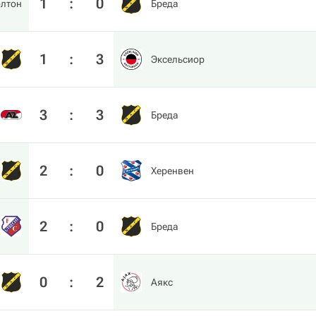
1
:
0
олтон
Бреда
1
:
3
Эксельсиор
3
:
3
Бреда
2
:
0
Херенвен
2
:
0
Бреда
0
:
2
Аякс