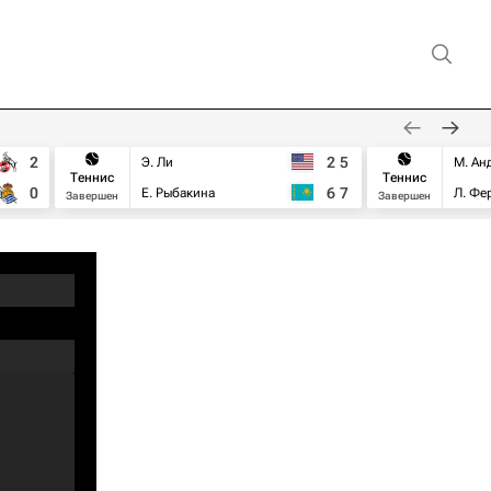
2
2
5
Э. Ли
М. Ан
Теннис
Теннис
0
6
7
Е. Рыбакина
Л. Фе
Завершен
Завершен