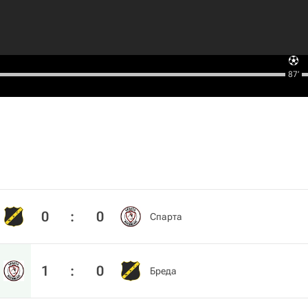
87‎’‎
0
:
0
Спарта
1
:
0
Бреда