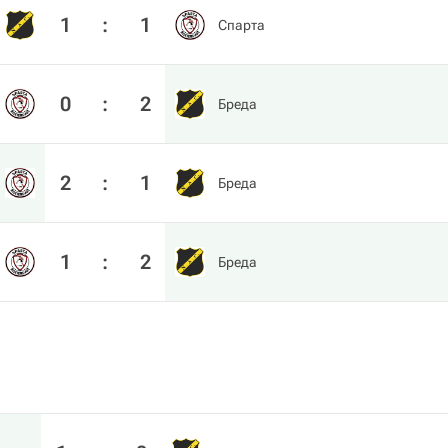
1
:
1
Спарта
0
:
2
Бреда
2
:
1
Бреда
1
:
2
Бреда