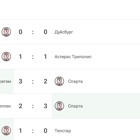
0
:
0
Дуйсбург
1
:
1
Астерас Триполис
3
:
2
регем
Спарта
2
:
3
еппен
Спарта
1
:
0
Телстар