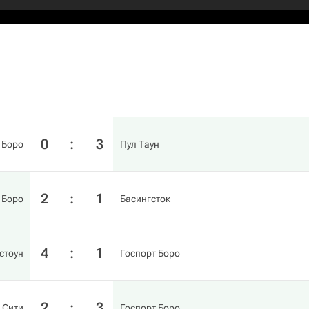
0
:
3
 Боро
Пул Таун
2
:
1
 Боро
Басингсток
4
:
1
стоун
Госпорт Боро
2
:
3
 Сити
Госпорт Боро