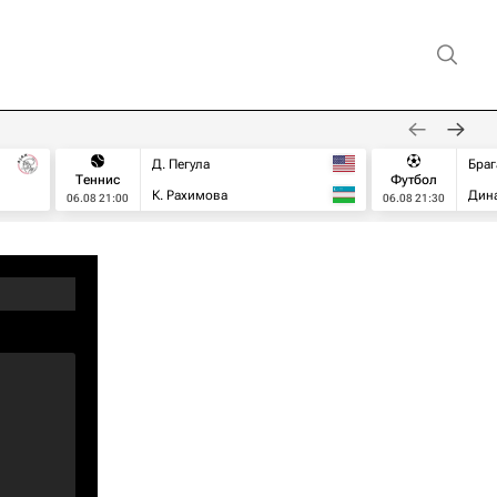
Д. Пегула
Браг
Теннис
Футбол
К. Рахимова
Дин
06.08 21:00
06.08 21:30