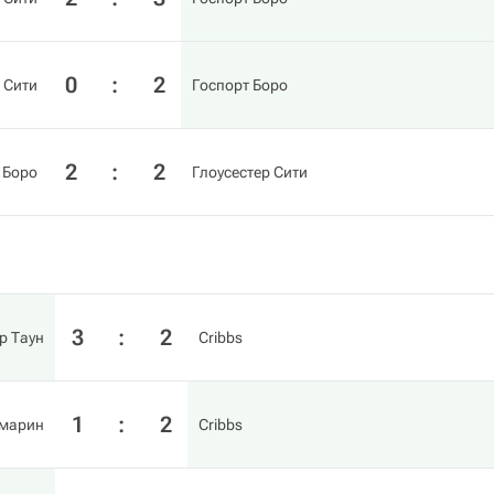
0
:
2
 Сити
Госпорт Боро
2
:
2
 Боро
Глоусестер Сити
3
:
2
р Таун
Cribbs
1
:
2
рмарин
Cribbs