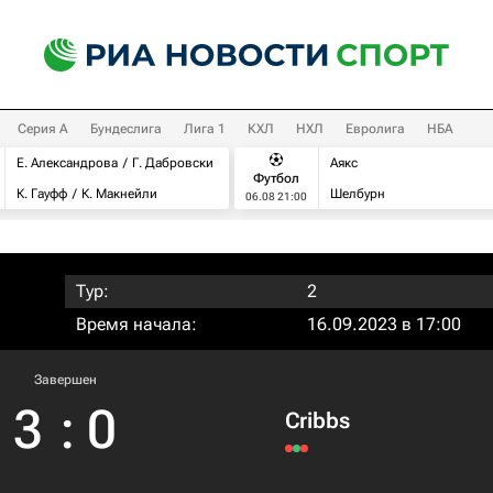
Серия А
Бундеслига
Лига 1
КХЛ
НХЛ
Евролига
НБА
Е. Александрова
Г. Дабровски
Аякс
Футбол
К. Гауфф
К. Макнейли
Шелбурн
06.08 21:00
Тур:
2
Время начала:
16.09.2023 в 17:00
Завершен
3
:
0
Cribbs