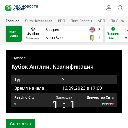
Главное
Лига Чемпионов
РПЛ
Лига Европы
АПЛ
Ла Лига
2
Бавария
I.
Матч-
Футбол
Теннис
центр
1
Астон Вилла
А
Завершен
2-й сет
Футбол
Кубок Англии. Квалификация
Тур:
2
Время начала:
16.09.2023 в 17:00
Reading City
Завершен
Винчестер Сити
1
:
1
Статистика