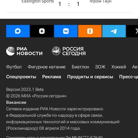
Easington Sports
Фром Таун
1
:
1
Футбол
Фигурное катание
Биатлон
ЗОЖ
Хоккей
Ав
Спецпроекты
Реклама
Продукты и сервисы
Пресс-ц
Версия 2023.1 Beta
© 2026 МИА «Россия сегодня»
Вакансии
Сетевое издание РИА Новости зарегистрировано
в Федеральной службе по надзору в сфере связи,
информационных технологий и массовых коммуникаций
(Роскомнадзор) 08 апреля 2014 года.
Свидетельство о регистрации Эл № ФС77-57640