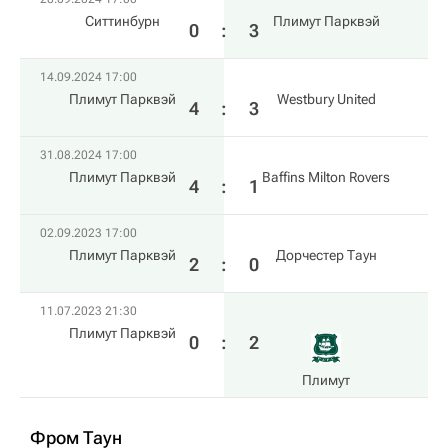
Ситтинбурн
Плимут Парквэй
0
:
3
14.09.2024 17:00
Плимут Парквэй
Westbury United
4
:
3
31.08.2024 17:00
Плимут Парквэй
Baffins Milton Rovers
4
:
1
02.09.2023 17:00
Плимут Парквэй
Дорчестер Таун
2
:
0
11.07.2023 21:30
Плимут Парквэй
0
:
2
Плимут
Фром Таун