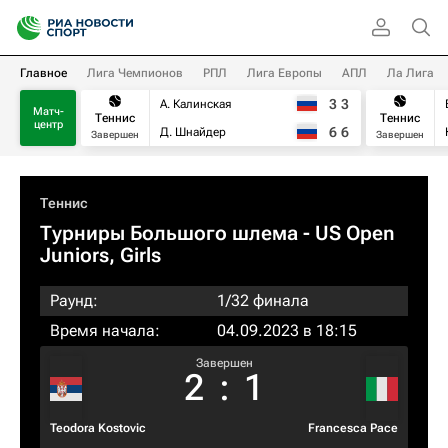
Главное
Лига Чемпионов
РПЛ
Лига Европы
АПЛ
Ла Лига
3
3
А. Калинская
Матч-
Теннис
Теннис
центр
6
6
Д. Шнайдер
Завершен
Завершен
Теннис
Турниры Большого шлема
- US Open
Juniors, Girls
Раунд:
1/32 финала
Время начала:
04.09.2023 в 18:15
Завершен
2
:
1
Teodora Kostovic
Francesca Pace