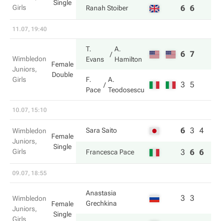
Single
Girls
6
6
Ranah Stoiber
11.07, 19:40
T.
A.
6
7
Wimbledon
Evans
Hamilton
Female
Juniors,
Double
Girls
F.
A.
3
5
Pace
Teodosescu
10.07, 15:10
6
3
4
Sara Saito
Wimbledon
Female
Juniors,
Single
Girls
3
6
6
Francesca Pace
09.07, 18:55
Anastasia
3
3
Wimbledon
Grechkina
Female
Juniors,
Single
Girls