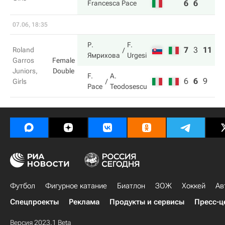
6
6
Francesca Pace
07.06, 18:35
Р.
F.
7
3
11
Roland
Ямрихова
Urgesi
Garros
Female
Juniors,
Double
F.
A.
6
6
9
Girls
Pace
Teodosescu
Футбол
Фигурное катание
Биатлон
ЗОЖ
Хоккей
Ав
Спецпроекты
Реклама
Продукты и сервисы
Пресс-ц
Версия 2023.1 Beta