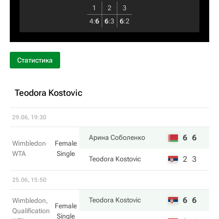
1
2
3
4
:
6
6
:
3
6
:
2
Статистика
Teodora Kostovic
29.06, 19:30
6
6
Арина Соболенко
Wimbledon
Female
WTA
Single
2
3
Teodora Kostovic
25.06, 15:50
6
6
Teodora Kostovic
Wimbledon,
Female
Qualification
Single