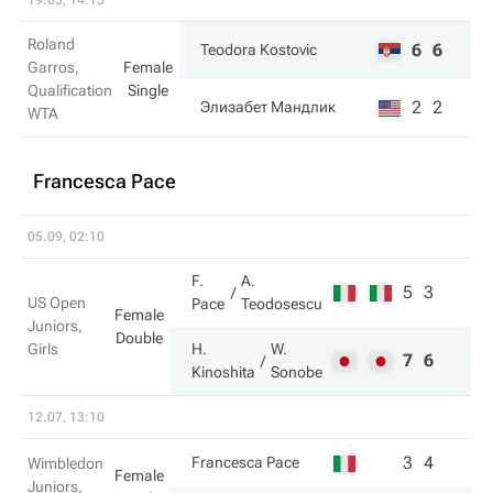
19.05, 14:15
Roland
6
6
Teodora Kostovic
Garros,
Female
Qualification
Single
2
2
Элизабет Мандлик
WTA
Francesca Pace
05.09, 02:10
F.
A.
5
3
US Open
Pace
Teodosescu
Female
Juniors,
Double
Girls
H.
W.
7
6
Kinoshita
Sonobe
12.07, 13:10
3
4
Francesca Pace
Wimbledon
Female
Juniors,