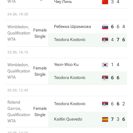
WTA
3
4
Чжу Линь
24.06, 19:30
6
6
4
Ребекка Шрамкова
Wimbledon,
Female
Qualification
Single
WTA
4
7
6
Teodora Kostovic
23.06, 18:15
1
4
Yeon-Woo Ku
Wimbledon,
Female
Qualification
Single
WTA
6
6
Teodora Kostovic
20.05, 12:45
Roland
6
6
2
Teodora Kostovic
Garros,
Female
Qualification
Single
7
3
6
Kaitlin Quevedo
WTA