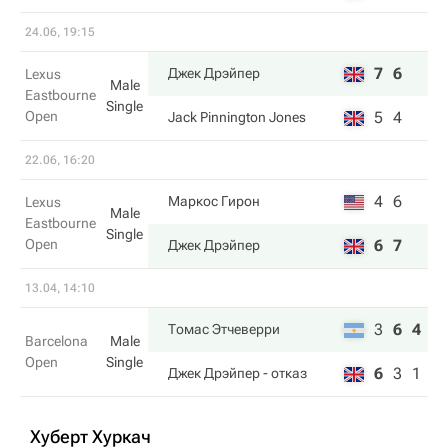
24.06, 19:15
7
6
Джек Дрэйпер
Lexus
Male
Eastbourne
Single
Open
5
4
Jack Pinnington Jones
22.06, 16:20
4
6
Маркос Гирон
Lexus
Male
Eastbourne
Single
Open
6
7
Джек Дрэйпер
13.04, 14:10
3
6
4
Томас Этчеверри
Barcelona
Male
Open
Single
6
3
1
Джек Дрэйпер
- отказ
Хуберт Хуркач