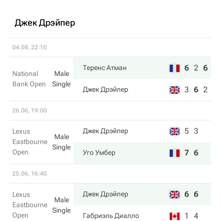
Джек Дрэйпер
04.08, 22:10
6
2
6
Теренс Атман
National
Male
Bank Open
Single
3
6
2
Джек Дрэйпер
26.06, 19:00
5
3
Джек Дрэйпер
Lexus
Male
Eastbourne
Single
Open
7
6
Уго Умбер
25.06, 16:40
6
6
Джек Дрэйпер
Lexus
Male
Eastbourne
Single
Open
1
4
Габриэль Диалло