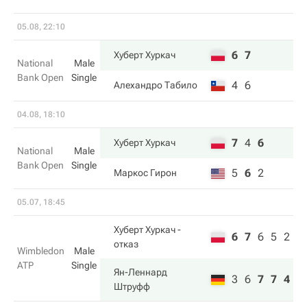
05.08, 22:10
6
7
Хуберт Хуркач
National
Male
Bank Open
Single
4
6
Алехандро Табило
04.08, 18:10
7
4
6
Хуберт Хуркач
National
Male
Bank Open
Single
5
6
2
Маркос Гирон
05.07, 18:45
Хуберт Хуркач
-
6
7
6
5
2
отказ
Wimbledon
Male
ATP
Single
Ян-Леннард
3
6
7
7
4
Штруфф