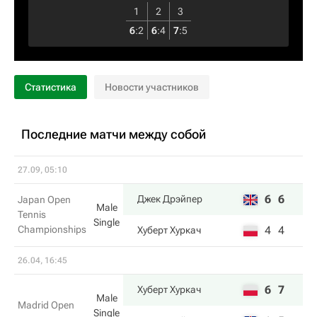
1
2
3
6
:
2
6
:
4
7
:
5
Статистика
Новости участников
Последние матчи между собой
27.09, 05:10
6
6
Джек Дрэйпер
Japan Open
Male
Tennis
Single
Championships
4
4
Хуберт Хуркач
26.04, 16:45
6
7
Хуберт Хуркач
Male
Madrid Open
Single