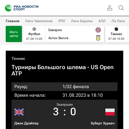
Главное
Лига Чемпионов
РПЛ
Лига Европы
АПЛ
Ла Лига
Бавария
Матч-
Футбол
Теннис
центр
Астон Вилла
07.08 15:00
07.08 18:00
Теннис
Турниры Большого шлема
- US Open
ATP
Раунд:
1/32 финала
Время начала:
31.08.2023 в 18:10
Завершен
3
:
0
Джек Дрэйпер
Хуберт Хуркач