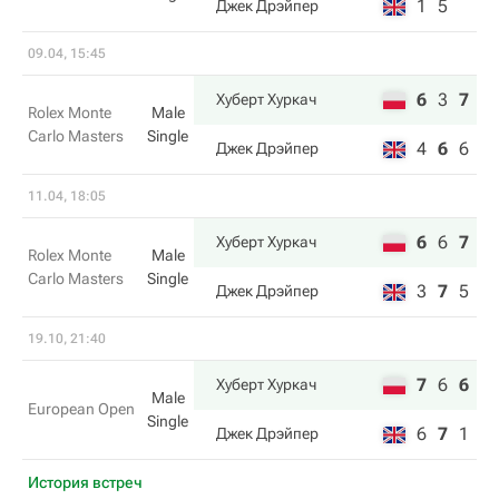
1
5
Джек Дрэйпер
09.04, 15:45
6
3
7
Хуберт Хуркач
Rolex Monte
Male
Carlo Masters
Single
4
6
6
Джек Дрэйпер
11.04, 18:05
6
6
7
Хуберт Хуркач
Rolex Monte
Male
Carlo Masters
Single
3
7
5
Джек Дрэйпер
19.10, 21:40
7
6
6
Хуберт Хуркач
Male
European Open
Single
6
7
1
Джек Дрэйпер
История встреч