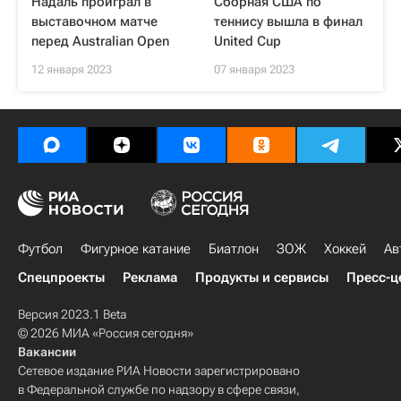
Надаль проиграл в
Сборная США по
выставочном матче
теннису вышла в финал
перед Australian Open
United Cup
12 января 2023
07 января 2023
Футбол
Фигурное катание
Биатлон
ЗОЖ
Хоккей
Ав
Спецпроекты
Реклама
Продукты и сервисы
Пресс-ц
Версия 2023.1 Beta
© 2026 МИА «Россия сегодня»
Вакансии
Сетевое издание РИА Новости зарегистрировано
в Федеральной службе по надзору в сфере связи,