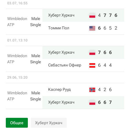
03.07, 16:55
4
7
7
6
Хуберт Хуркач
Wimbledon
Male
ATP
Single
6
6
5
2
Томми Пол
01.07, 13:10
7
6
6
Хуберт Хуркач
Wimbledon
Male
ATP
Single
6
4
4
Себастьян Офнер
29.06, 15:20
4
2
6
Каспер Рууд
Wimbledon
Male
ATP
Single
6
6
7
Хуберт Хуркач
Общее
Хуберт Хуркач