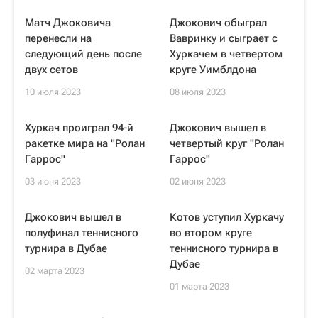
Матч Джоковича
Джокович обыграл
перенесли на
Вавринку и сыграет с
следующий день после
Хуркачем в четвертом
двух сетов
круге Уимблдона
10 июля 2023
08 июля 2023
Хуркач проиграл 94-й
Джокович вышел в
ракетке мира на "Ролан
четвертый круг "Ролан
Гаррос"
Гаррос"
03 июня 2023
02 июня 2023
Джокович вышел в
Котов уступил Хуркачу
полуфинал теннисного
во втором круге
турнира в Дубае
теннисного турнира в
Дубае
02 марта 2023
01 марта 2023