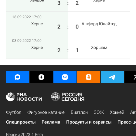
Хендон
Херне
3
:
2
18.09.2022 17:00
Херне
Ашфорд Юнайтед
2
:
0
03.09.2022 17:00
Херне
Хоршам
2
:
1
Футбол
Фигурное катание
Биатлон
ЗОЖ
Хоккей
Ав
Спецпроекты
Реклама
Продукты и сервисы
Пресс-ц
Версия 2023.1 Beta