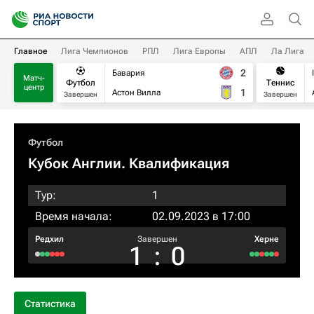
Главное
Лига Чемпионов
РПЛ
Лига Европы
АПЛ
Ла Лига
2
Бавария
Матч-
Футбол
Теннис
центр
1
Астон Вилла
Завершен
Завершен
Футбол
Кубок Англии. Квалификация
Тур:
1
Время начала:
02.09.2023 в 17:00
Редхил
Завершен
Херне
1
:
0
Статистика