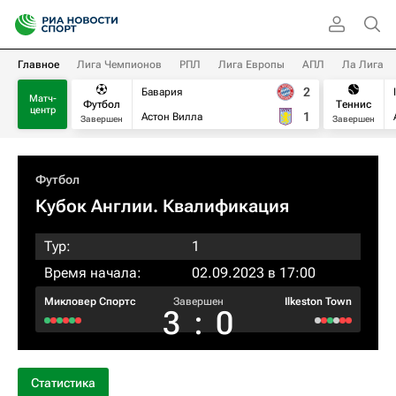
Главное
Лига Чемпионов
РПЛ
Лига Европы
АПЛ
Ла Лига
2
Бавария
Матч-
Футбол
Теннис
центр
1
Астон Вилла
Завершен
Завершен
Футбол
Кубок Англии. Квалификация
Тур:
1
Время начала:
02.09.2023 в 17:00
Микловер Спортс
Завершен
Ilkeston Town
3
:
0
Статистика