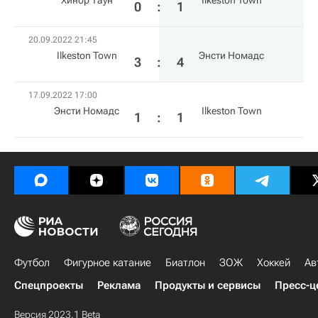
Хинор Таун
Ilkeston Town
0
:
1
20.09.2022 21:45
Ilkeston Town
Энсти Номадс
3
:
4
17.09.2022 17:00
Энсти Номадс
Ilkeston Town
1
:
1
Футбол
Фигурное катание
Биатлон
ЗОЖ
Хоккей
Ав
Спецпроекты
Реклама
Продукты и сервисы
Пресс-ц
Версия 2023.1 Beta