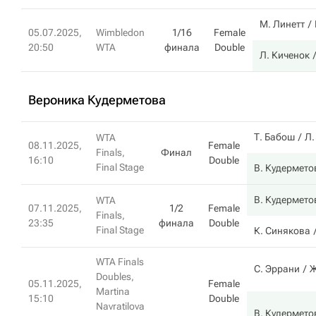
М. Линетт
05.07.2025,
Wimbledon
1/16
Female
20:50
WTA
финала
Double
Л. Киченок
Вероника Кудерметова
Т. Бабош
Л.
WTA
08.11.2025,
Female
Finals,
Финал
16:10
Double
Final Stage
В. Кудермето
В. Кудермето
WTA
07.11.2025,
1/2
Female
Finals,
23:35
финала
Double
Final Stage
К. Синякова
WTA Finals
С. Эррани
Ж
Doubles,
05.11.2025,
Female
Martina
15:10
Double
Navratilova
В. Кудермето