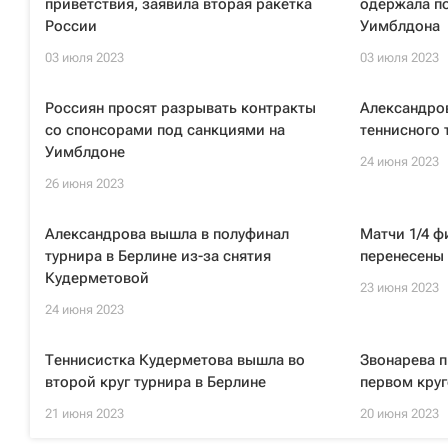
приветствия, заявила вторая ракетка
одержала по
России
Уимблдона
03 июля 2023
03 июля 2023
Россиян просят разрывать контракты
Александров
со спонсорами под санкциями на
теннисного 
Уимблдоне
24 июня 2023
26 июня 2023
Александрова вышла в полуфинал
Матчи 1/4 ф
турнира в Берлине из-за снятия
перенесены 
Кудерметовой
23 июня 2023
24 июня 2023
Теннисистка Кудерметова вышла во
Звонарева п
второй круг турнира в Берлине
первом круг
21 июня 2023
20 июня 2023