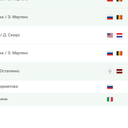
ва
Э. Мертенс
Д. Схюрс
ва
Э. Мертенс
 Остапенко
дерметова
лини