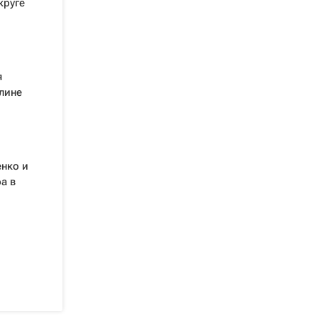
круге
я
лине
нко и
а в