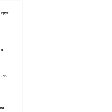
 круг
 в
шила
шей