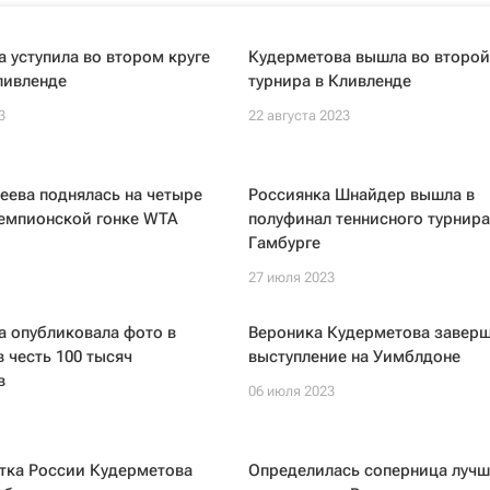
 уступила во втором круге
Кудерметова вышла во второй
ливленде
турнира в Кливленде
3
22 августа 2023
еева поднялась на четыре
Россиянка Шнайдер вышла в
чемпионской гонке WTA
полуфинал теннисного турнира
Гамбурге
27 июля 2023
а опубликовала фото в
Вероника Кудерметова завер
в честь 100 тысяч
выступление на Уимблдоне
в
06 июля 2023
тка России Кудерметова
Определилась соперница луч