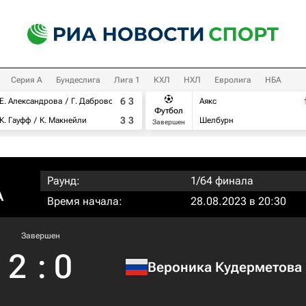
Серия А
Бундеслига
Лига 1
КХЛ
НХЛ
Евролига
НБА
6
3
Е. Александрова
Г. Дабровски
Аякс
Футбол
3
3
К. Гауфф
К. Макнейли
Шелбурн
Завершен
Раунд:
1/64 финала
A
Время начала:
28.08.2023 в 20:30
Завершен
2
:
0
Вероника Кудерметова