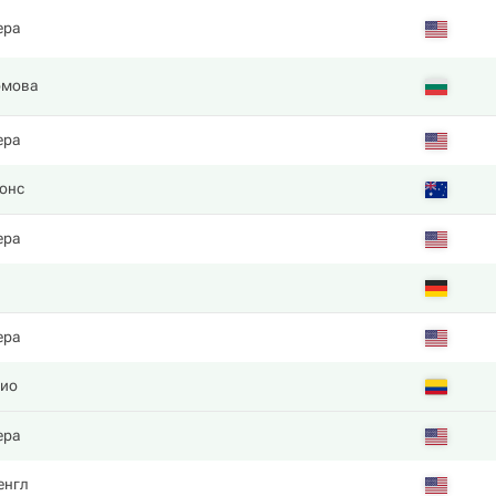
ера
омова
ера
онс
ера
ера
ио
ера
енгл