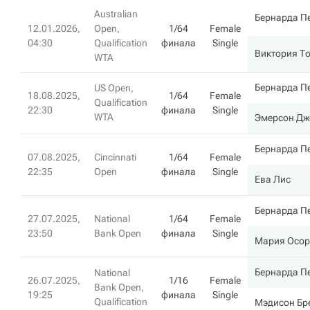
Australian
Бернарда П
12.01.2026,
Open,
1/64
Female
04:30
Qualification
финала
Single
Виктория Т
WTA
Бернарда П
US Open,
18.08.2025,
1/64
Female
Qualification
22:30
финала
Single
WTA
Эмерсон Дж
Бернарда П
07.08.2025,
Cincinnati
1/64
Female
22:35
Open
финала
Single
Ева Лис
Бернарда П
27.07.2025,
National
1/64
Female
23:50
Bank Open
финала
Single
Мария Осор
Бернарда П
National
26.07.2025,
1/16
Female
Bank Open,
19:25
финала
Single
Qualification
Мэдисон Бр