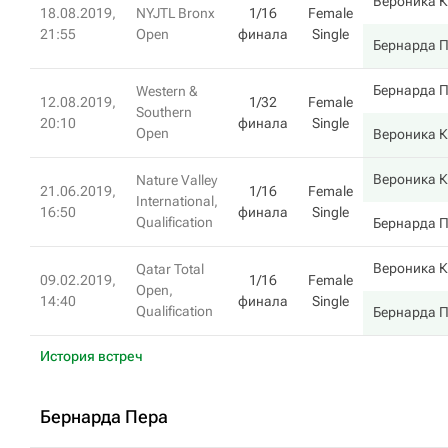
Вероника 
18.08.2019,
NYJTL Bronx
1/16
Female
21:55
Open
финала
Single
Бернарда 
Бернарда 
Western &
12.08.2019,
1/32
Female
Southern
20:10
финала
Single
Open
Вероника 
Вероника 
Nature Valley
21.06.2019,
1/16
Female
International,
16:50
финала
Single
Qualification
Бернарда 
Вероника 
Qatar Total
09.02.2019,
1/16
Female
Open,
14:40
финала
Single
Qualification
Бернарда 
История встреч
Бернарда Пера