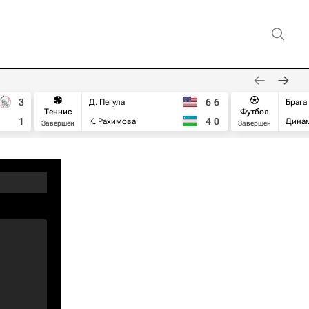
3
6
6
Д. Пегула
Брага
Теннис
Футбол
1
4
0
К. Рахимова
Дина
Завершен
Завершен