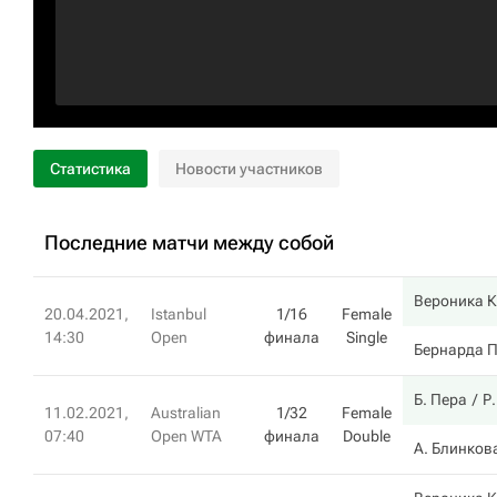
Статистика
Новости участников
Последние матчи между собой
Вероника 
20.04.2021,
Istanbul
1/16
Female
14:30
Open
финала
Single
Бернарда 
Б. Пера
Р.
11.02.2021,
Australian
1/32
Female
07:40
Open WTA
финала
Double
А. Блинков