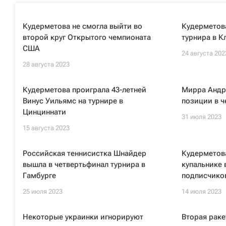
Кудерметова не смогла выйти во
Кудерметова
второй круг Открытого чемпионата
турнира в К
США
24 августа 202
28 августа 2023
Кудерметова проиграла 43-летней
Мирра Андр
Винус Уильямс на турнире в
позиции в 
Цинциннати
31 июля 2023
15 августа 2023
Российская теннисистка Шнайдер
Кудерметов
вышла в четвертьфинал турнира в
купальнике 
Гамбурге
подписчико
25 июля 2023
14 июля 2023
Некоторые украинки игнорируют
Вторая раке