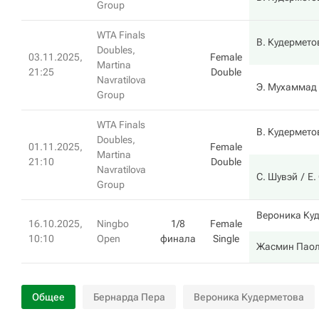
Group
WTA Finals
В. Кудермето
Doubles,
03.11.2025,
Female
Martina
21:25
Double
Navratilova
Э. Мухаммад
Group
WTA Finals
В. Кудермето
Doubles,
01.11.2025,
Female
Martina
21:10
Double
Navratilova
С. Шувэй
Е.
Group
Вероника Ку
16.10.2025,
Ningbo
1/8
Female
10:10
Open
финала
Single
Жасмин Пао
Общее
Бернарда Пера
Вероника Кудерметова