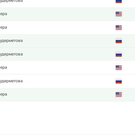
Кудерметова
Пера
Пера
Кудерметова
Кудерметова
Пера
Кудерметова
Пера