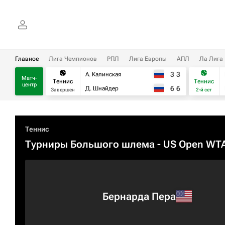
Главное
Лига Чемпионов
РПЛ
Лига Европы
АПЛ
Ла Лига
3
3
А. Калинская
Матч-
Теннис
Теннис
центр
6
6
Д. Шнайдер
Завершен
2-й сет
Теннис
Турниры Большого шлема
- US Open WT
Бернарда Пера