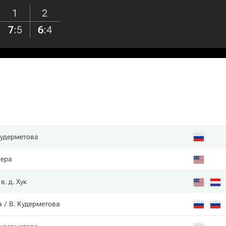
1
2
7
:
5
6
:
4
Кудерметова
Пера
 в. д. Хук
а
В. Кудерметова