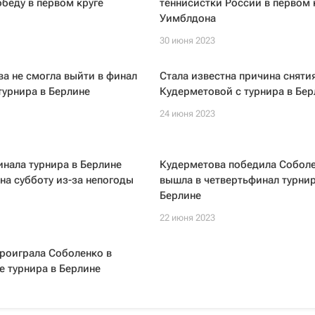
беду в первом круге
теннисистки России в первом 
Уимблдона
30 июня 2023
а не смогла выйти в финал
Стала известна причина сняти
турнира в Берлине
Кудерметовой с турнира в Бер
24 июня 2023
инала турнира в Берлине
Кудерметова победила Соболе
на субботу из-за непогоды
вышла в четвертьфинал турнир
Берлине
22 июня 2023
роиграла Соболенко в
е турнира в Берлине