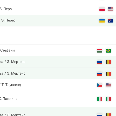
Б. Пера
Э. Перес
 Стефани
ва
Э. Мертенс
ва
Э. Мертенс
Т. Таунсенд
. Паолини
ва
Э. Мертенс