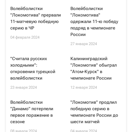
Волейболистки
Волейболистки
"Локомотива" прервали
"Локомотива"
11-матчевую победную
одержали 11-ю победу
серию в ЧР
подряд в чемпионате
России
04 февраля 2024
27 января 2024
"Считала русских
Калининградский
холодными":
"Локомотив" обыграл
откровения турецкой
"Атом-Курск" в
волейболистки
чемпионате России
23 января 2024
12 января 2024
Волейболистки
"Локомотив" продлил
"Динамо" потерпели
победную серию в
первое поражение в
чемпионате России до
сезоне
шести матчей
08 января 2024
04 января 2024