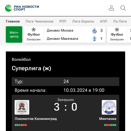
Главное
Лига Чемпионов
РПЛ
Лига Европы
АПЛ
Ла Лига
3
Динамо Москва
Матч-
Футбол
Футбол
центр
1
Динамо Махачкала
Завершен
Завершен
Волейбол
Суперлига (ж)
Тур:
24
Время начала:
10.03.2024 в 19:00
Завершен
3
:
0
Локомотив Калининград
Минчанка