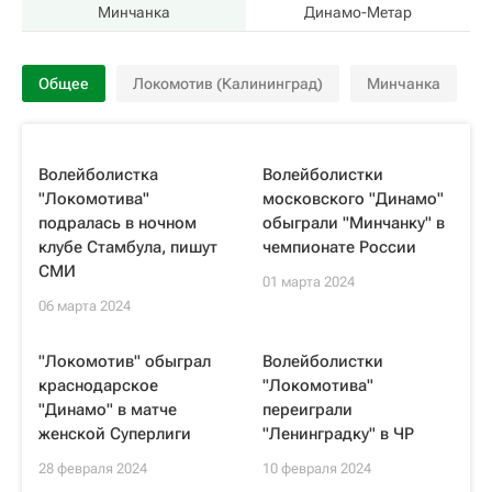
Минчанка
Динамо-Метар
Общее
Локомотив (Калининград)
Минчанка
Волейболистка
Волейболистки
"Локомотива"
московского "Динамо"
подралась в ночном
обыграли "Минчанку" в
клубе Стамбула, пишут
чемпионате России
СМИ
01 марта 2024
06 марта 2024
"Локомотив" обыграл
Волейболистки
краснодарское
"Локомотива"
"Динамо" в матче
переиграли
женской Суперлиги
"Ленинградку" в ЧР
28 февраля 2024
10 февраля 2024