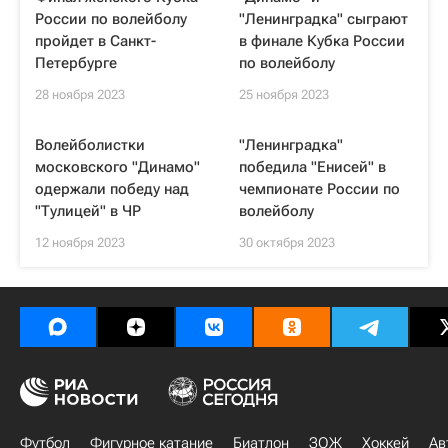
России по волейболу
"Ленинградка" сыграют
пройдет в Санкт-
в финале Кубка России
Петербурге
по волейболу
28 ноября 2023
25 ноября 2023
Волейболистки
"Ленинградка"
московского "Динамо"
победила "Енисей" в
одержали победу над
чемпионате России по
"Тулицей" в ЧР
волейболу
12 ноября 2023
30 октября 2023
Футбол
Фигурное катание
Биатлон
ЗОЖ
Хоккей
Ав