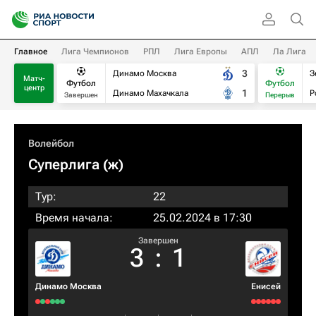
Главное
Лига Чемпионов
РПЛ
Лига Европы
АПЛ
Ла Лига
3
Динамо Москва
З
Матч-
Футбол
Футбол
центр
1
Динамо Махачкала
Р
Завершен
Перерыв
Волейбол
Суперлига (ж)
Тур:
22
Время начала:
25.02.2024 в 17:30
Завершен
3
:
1
Динамо Москва
Енисей