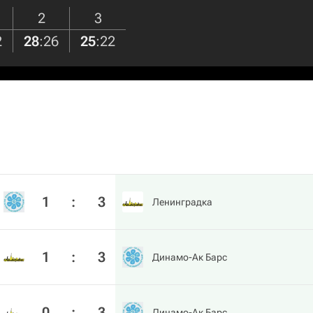
2
3
2
28
:
26
25
:
22
1
:
3
Ленинградка
1
:
3
Динамо-Ак Барс
0
:
3
Динамо-Ак Барс