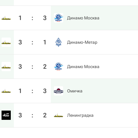
1
:
3
Динамо Москва
3
:
1
Динамо-Метар
3
:
2
Динамо Москва
1
:
3
Омичка
3
:
2
Ленинградка