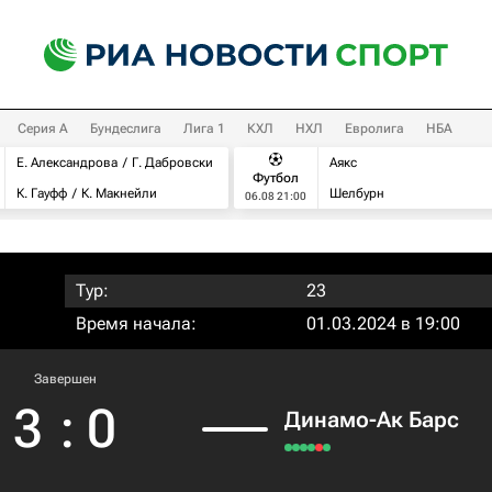
Серия А
Бундеслига
Лига 1
КХЛ
НХЛ
Евролига
НБА
Е. Александрова
Г. Дабровски
Аякс
Футбол
К. Гауфф
К. Макнейли
Шелбурн
06.08 21:00
Тур:
23
Время начала:
01.03.2024 в 19:00
Завершен
3
:
0
Динамо-Ак Барс