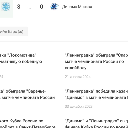
3
:
0
Динамо Москва
-Ак Барс (ж)
тки "Локомотива"
"Ленинградка" обыграла "Спар
1-матчевую победную
матче чемпионата России по
волейболу
24
21 января 2024
а" обыграла "Заречье-
"Ленинградка" победила казан
 матче чемпионата России
"Динамо" в матче чемпионата
4
03 декабря 2023
ого Кубка России по
"Динамо" и "Ленинградка" сыг
ройдет в Санкт-Петербурге
финале Кубка России по воле