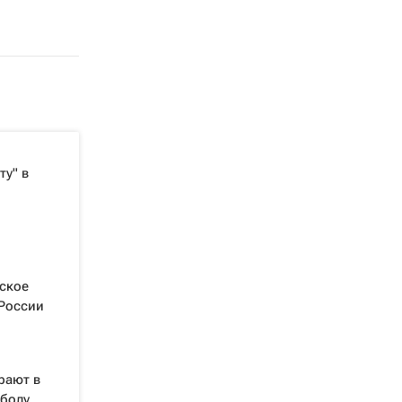
ту" в
ское
 России
рают в
йболу