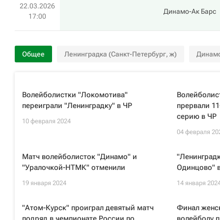
22.03.2026
Динамо-Ак Барс
17:00
Общее
Ленинградка (Санкт-Петербург, ж)
Динамо
Волейболистки "Локомотива"
Волейболис
переиграли "Ленинградку" в ЧР
прервали 1
серию в ЧР
10 февраля 2024
04 февраля 20
Матч волейболисток "Динамо" и
"Ленинградк
"Уралочкой-НТМК" отменили
Одинцово" в
19 января 2024
14 января 202
"Атом-Курск" проиграл девятый матч
Финал женск
подряд в чемпионате России по
волейболу п