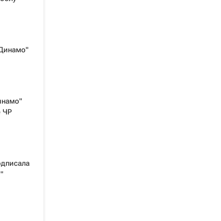
"Динамо"
инамо"
е ЧР
одписала
"