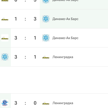
1
:
3
Динамо-Ак Барс
3
:
1
Динамо-Ак Барс
3
:
1
Ленинградка
3
:
0
Ленинградка