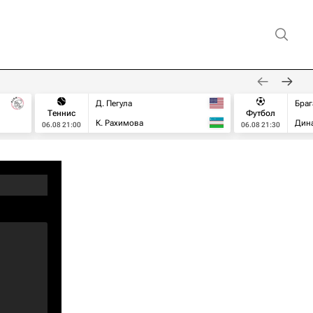
Д. Пегула
Браг
Теннис
Футбол
К. Рахимова
Дин
06.08 21:00
06.08 21:30