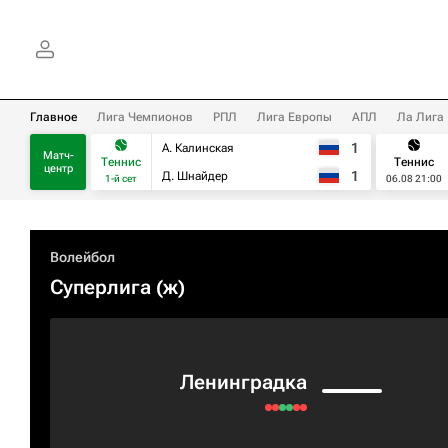
Главное
Лига Чемпионов
РПЛ
Лига Европы
АПЛ
Ла Лига
1
А. Калинская
Матч-
Теннис
Теннис
центр
1
Д. Шнайдер
1-й сет
06.08 21:00
Волейбол
Суперлига (ж)
Ленинградка