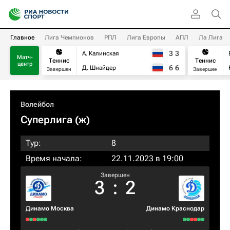
Главное
Лига Чемпионов
РПЛ
Лига Европы
АПЛ
Ла Лига
3
3
А. Калинская
Матч-
Теннис
Теннис
центр
6
6
Д. Шнайдер
Завершен
Завершен
Волейбол
Суперлига (ж)
Тур:
8
Время начала:
22.11.2023 в 19:00
Завершен
3
:
2
Динамо Москва
Динамо Краснодар