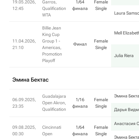
19.05.2026,
Garros,
1/64
Female
12:45
Qualification
финала
Single
Laura Sams
WTA
Billie Jean
Mell Elizabe
King Cup
11.04.2026,
Group 1 -
Female
Финал
21:10
Americas,
Single
Promotion
Julia Riera
Playoff
Эмина Бектас
Эмина Бект
Guadalajara
06.09.2025,
1/16
Female
Open Akron,
23:35
финала
Single
Qualification
Дарья Видм
Анастасия 
09.08.2025,
Cincinnati
1/64
Female
00:30
Open
финала
Single
Эмина Бект