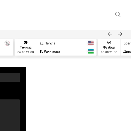
Д. Пегула
Браг
Теннис
Футбол
К. Рахимова
Дин
06.08 21:00
06.08 21:30