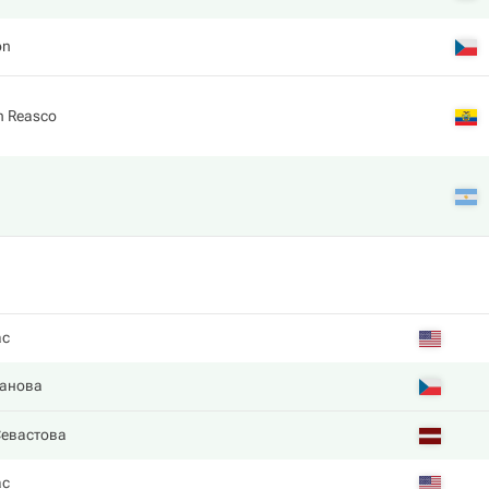
on
th Reasco
ас
анова
Севастова
ас