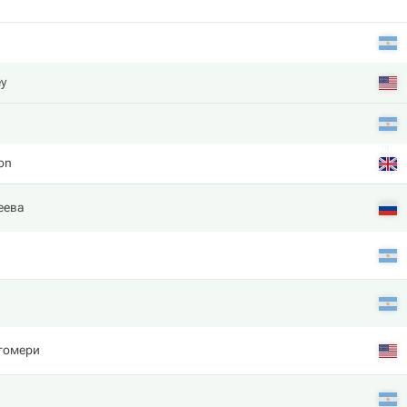
ey
ton
еева
гомери