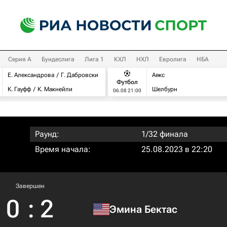
Серия А
Бундеслига
Лига 1
КХЛ
НХЛ
Евролига
НБА
Е. Александрова
Г. Дабровски
Аякс
Футбол
К. Гауфф
К. Макнейли
Шелбурн
06.08 21:00
Раунд:
1/32 финала
Время начала:
25.08.2023 в 22:20
Завершен
0
:
2
Эмина Бектас