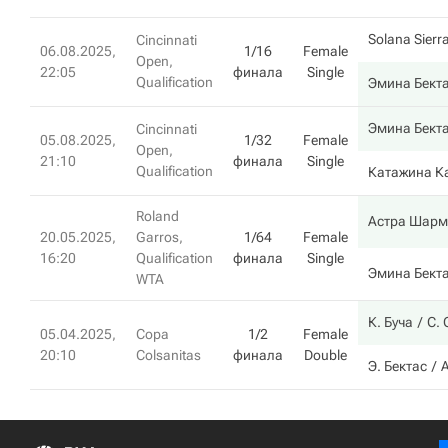
Solana Sierr
Cincinnati
06.08.2025,
1/16
Female
Open,
22:05
финала
Single
Qualification
Эмина Бект
Эмина Бект
Cincinnati
05.08.2025,
1/32
Female
Open,
21:10
финала
Single
Qualification
Катажина К
Roland
Астра Шарм
20.05.2025,
Garros,
1/64
Female
16:20
Qualification
финала
Single
Эмина Бект
WTA
К. Буча
С.
05.04.2025,
Copa
1/2
Female
20:10
Colsanitas
финала
Double
Э. Бектас
А