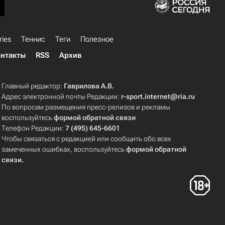
ries
Теннис
Теги
Полезное
нтакты
RSS
Архив
Главный редактор:
Гаврилова А.В.
Адрес электронной почты Редакции:
r-sport.internet@ria.ru
По вопросам размещения пресс-релизов и рекламы
воспользуйтесь
формой обратной связи
Телефон Редакции:
7 (495) 645-6601
Чтобы связаться с редакцией или сообщить обо всех
замеченных ошибках, воспользуйтесь
формой обратной
связи
.