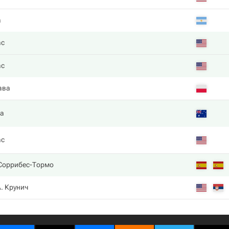
a
ас
ас
ава
а
ас
 Соррибес-Тормо
. Крунич