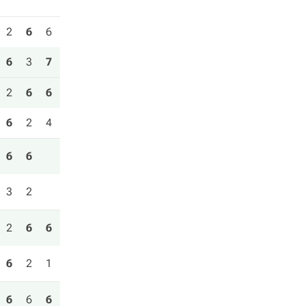
2
6
6
6
3
7
2
6
6
6
2
4
6
6
3
2
2
6
6
6
2
1
6
6
6