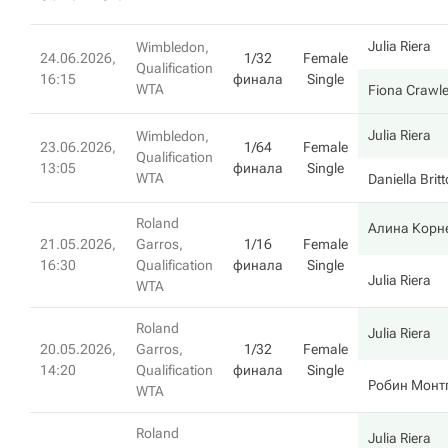
Julia Riera
Wimbledon,
24.06.2026,
1/32
Female
Qualification
16:15
финала
Single
WTA
Fiona Crawl
Julia Riera
Wimbledon,
23.06.2026,
1/64
Female
Qualification
13:05
финала
Single
WTA
Daniella Brit
Roland
Алина Корн
21.05.2026,
Garros,
1/16
Female
16:30
Qualification
финала
Single
Julia Riera
WTA
Roland
Julia Riera
20.05.2026,
Garros,
1/32
Female
14:20
Qualification
финала
Single
Робин Монт
WTA
Roland
Julia Riera