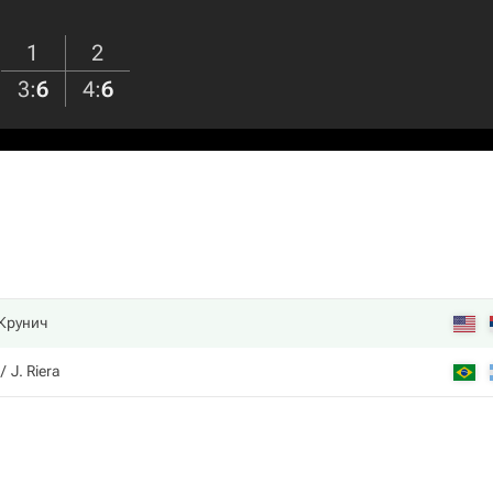
1
2
3
:
6
4
:
6
 Крунич
J. Riera