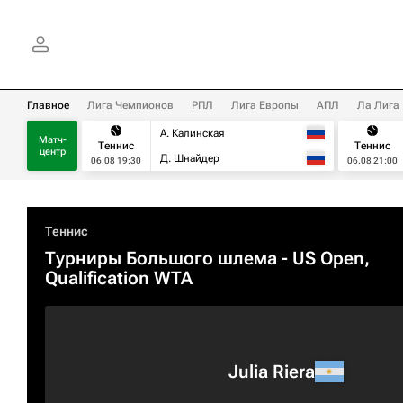
Главное
Лига Чемпионов
РПЛ
Лига Европы
АПЛ
Ла Лига
А. Калинская
Матч-
Теннис
Теннис
центр
Д. Шнайдер
06.08 19:30
06.08 21:00
Теннис
Турниры Большого шлема
- US Open,
Qualification WTA
Julia Riera