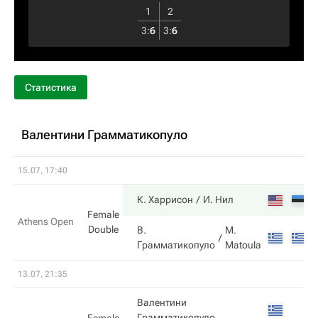
1
2
3
:
6
3
:
6
Статистика
Валентини Грамматикопуло
15.07, 17:40
К. Харрисон
И. Нил
Female
Athens Open
Double
В.
M.
Грамматикопуло
Matoula
13.07, 21:35
Валентини
Грамматикопуло