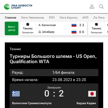
Главное
Лига Чемпионов
РПЛ
Лига Европы
АПЛ
Ла Лига
3
3
А. Калинская
Матч-
Теннис
Теннис
центр
6
6
Д. Шнайдер
Завершен
Завершен
Теннис
Турниры Большого шлема
- US Open,
Qualification WTA
Раунд:
1/64 финала
Время начала:
23.08.2023 в 23:20
Завершен
0
:
2
Валентини Грамматикопуло
Харука Каджи