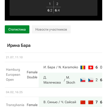
1
2
6
:
2
6
:
4
Статистика
Новости участников
Ирина Бара
21.07, 11:10
6
0
3
И. Бара
N. Karamoko
Hamburg
Female
European
Double
Д.
M.
Open
2
6
1
Малечкова
Skoch
04.02, 16:25
7
6
В. Синью
Ч. Сайсай
Transylvania
Female