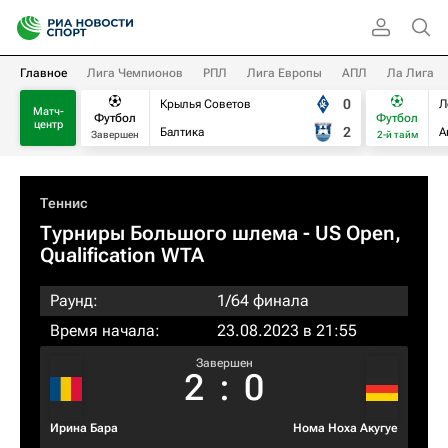
Главное
Лига Чемпионов
РПЛ
Лига Европы
АПЛ
Ла Лига
0
Крылья Советов
Л
Матч-
Футбол
Футбол
центр
2
Балтика
А
Завершен
2-й тайм
Теннис
Турниры Большого шлема
- US Open,
Qualification WTA
Раунд:
1/64 финала
Время начала:
23.08.2023 в 21:55
Завершен
2
:
0
Ирина Бара
Нома Ноха Акугуе