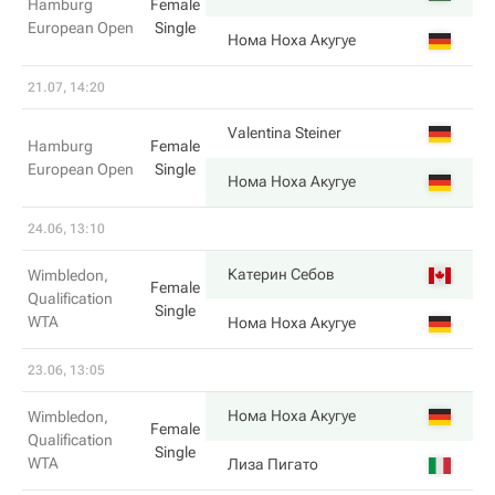
Hamburg
Female
European Open
Single
Нома Ноха Акугуе
21.07, 14:20
Valentina Steiner
Hamburg
Female
European Open
Single
Нома Ноха Акугуе
24.06, 13:10
Катерин Себов
Wimbledon,
Female
Qualification
Single
WTA
Нома Ноха Акугуе
23.06, 13:05
Нома Ноха Акугуе
Wimbledon,
Female
Qualification
Single
WTA
Лиза Пигато