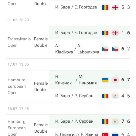
Open
Double
5
3
И. Бара
Е. Горгодзе
01.02, 20:20
1
6
1
И. Бара
Е. Горгодзе
Transylvania
Female
Open
Double
A.
A.
6
2
2
Kladivova
Laboutkova
17.07, 13:05
Н.
М.
6
7
Hamburg
Киченок
Ниномия
Female
European
Double
Open
4
5
И. Бара
Р. Сербан
16.07, 17:45
7
6
И. Бара
Р. Сербан
Hamburg
Female
European
Double
Open
6
4
Б. Дженгиз
Е. Яшина