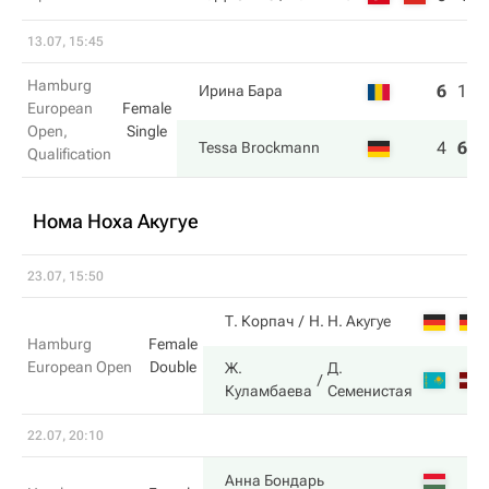
13.07, 15:45
Hamburg
6
1
3
Ирина Бара
European
Female
Open,
Single
4
6
6
Tessa Brockmann
Qualification
Нома Ноха Акугуе
23.07, 15:50
Т. Корпач
Н. Н. Акугуе
Hamburg
Female
European Open
Double
Ж.
Д.
Куламбаева
Семенистая
22.07, 20:10
Анна Бондарь