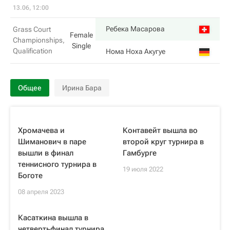
13.06, 12:00
Ребека Масарова
Grass Court
Female
Championships,
Single
Qualification
Нома Ноха Акугуе
Общее
Ирина Бара
Хромачева и
Контавейт вышла во
Шиманович в паре
второй круг турнира в
вышли в финал
Гамбурге
теннисного турнира в
19 июля 2022
Боготе
08 апреля 2023
Касаткина вышла в
четвертьфинал турнира