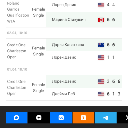
Roland
4
4
Лорен Дэвис
Garros,
Female
Qualification
Single
6
6
Марина Стакушич
WTA
02.04, 18:10
6
6
Дарья Касаткина
Credit One
Female
Charleston
Single
Open
1
1
Лорен Дэвис
01.04, 18:10
3
6
6
Лорен Дэвис
Credit One
Female
Charleston
Single
Open
6
1
3
Джейми Леб