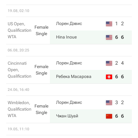
19.08, 02:10
1
2
Лорен Дэвис
US Open,
Female
Qualification
Single
WTA
6
6
Hina Inoue
06.08, 20:25
2
4
Лорен Дэвис
Cincinnati
Female
Open,
Single
Qualification
6
6
Ребека Масарова
24.06, 16:40
3
2
Лорен Дэвис
Wimbledon,
Female
Qualification
Single
WTA
6
6
Чжан Шуай
19.05, 11:10