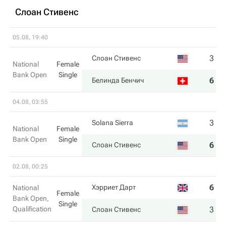
Слоан Стивенс
05.08, 19:40
3
1
Слоан Стивенс
National
Female
Bank Open
Single
6
6
Белинда Бенчич
04.08, 03:55
3
4
Solana Sierra
National
Female
Bank Open
Single
6
6
Слоан Стивенс
02.08, 00:25
6
0
Хэрриет Дарт
National
Female
Bank Open,
Single
Qualification
3
6
Слоан Стивенс