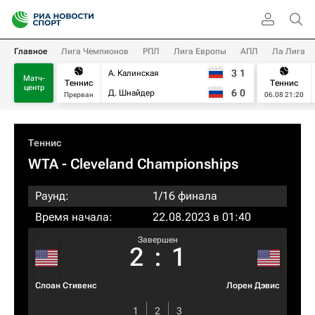
Главное
Лига Чемпионов
РПЛ
Лига Европы
АПЛ
Ла Лига
3
1
А. Калинская
Матч-
Теннис
Теннис
центр
6
0
Д. Шнайдер
Прерван
06.08 21:20
Теннис
WTA
- Cleveland Championships
Раунд:
1/16 финала
Время начала:
22.08.2023 в 01:40
Завершен
2
:
1
Слоан Стивенс
Лорен Дэвис
1
2
3