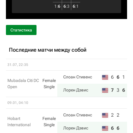
1
:
6
6
:
3
6
:
1
Статистика
Последние матчи между собой
31.07, 22:35
6
6
1
Слоан Стивенс
Mubadala Citi DC
Female
Open
Single
7
3
6
Лорен Дэвис
09.01, 04:10
2
2
Слоан Стивенс
Hobart
Female
International
Single
6
6
Лорен Дэвис