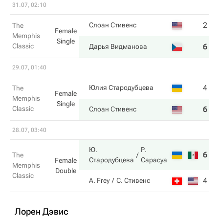
31.07, 02:10
2
4
Слоан Стивенс
The
Female
Memphis
Single
Classic
6
6
Дарья Видманова
29.07, 01:40
4
7
Юлия Стародубцева
The
Female
Memphis
Single
Classic
6
5
Слоан Стивенс
28.07, 03:40
Ю.
Р.
6
7
The
Стародубцева
Сарасуа
Female
Memphis
Double
Classic
4
6
A. Frey
С. Стивенс
Лорен Дэвис