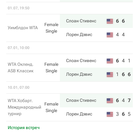
01.07, 19:50
6
6
Слоан Стивенс
Female
Уимблдон WTA
Single
4
4
Лорен Дэвис
07.01, 10:00
6
4
1
Слоан Стивенс
WTA Окленд.
Female
ASB Классик
Single
1
6
6
Лорен Дэвис
10.01, 07:00
6
4
7
Слоан Стивенс
WTA Хобарт.
Female
Международный
Single
турнир
3
6
5
Лорен Дэвис
История встреч