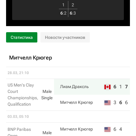
1
2
6
:
2
6
:
3
Статистика
Новости участников
Митчелл Крюгер
28.03, 21:10
US Men's Clay
6
1
7
Лиам Драксль
Court
Male
Championships,
Single
3
6
6
Митчелл Крюгер
Qualification
03.03, 05:10
6
4
Митчелл Крюгер
BNP Paribas
Male
Open,