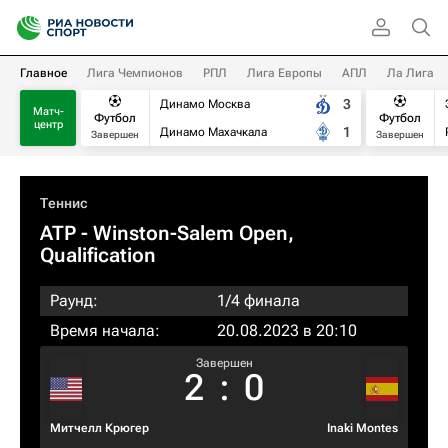
Главное
Лига Чемпионов
РПЛ
Лига Европы
АПЛ
Ла Лига
3
Динамо Москва
Матч-
Футбол
Футбол
центр
1
Динамо Махачкала
Завершен
Завершен
Теннис
ATP
- Winston-Salem Open,
Qualification
Раунд:
1/4 финала
Время начала:
20.08.2023 в 20:10
Завершен
2
:
0
Митчелл Крюгер
Inaki Montes