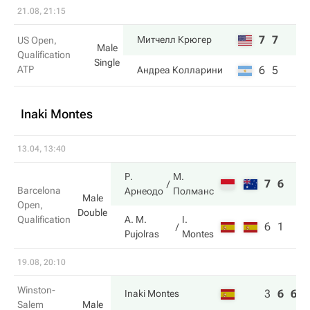
21.08, 21:15
7
7
Митчелл Крюгер
US Open,
Male
Qualification
Single
ATP
6
5
Андреа Колларини
Inaki Montes
13.04, 13:40
Р.
М.
7
6
Barcelona
Арнеодо
Полманс
Male
Open,
Double
Qualification
A. M.
I.
6
1
Pujolras
Montes
19.08, 20:10
Winston-
3
6
6
Inaki Montes
Salem
Male