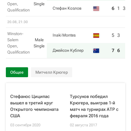
Open,
Single
6
1
3
Стефан Козлов
Qualification
20.08, 21:30
Winston-
5
3
Inaki Montes
Salem
Male
Open,
Single
7
6
Джейсон Кублер
Qualification
Общее
Митчелл Крюгер
Стефанос Циципас
Турсунов победил
вышел в третий круг
Крюгера, выиграв 1-й
Открытого чемпионата
матч на турнирах АТР с
США
февраля 2016 года
03 сентября 2020
02 августа 2017