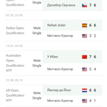
Single
Qualification
7
6
Далибор Сврчина
07.02, 23:50
6
6
Rafael Jodar
Dallas Open,
Male
Qualification
Single
3
2
Митчелл Крюгер
13.01, 03:45
Australian
7
6
У Ибин
Open,
Male
Qualification
Single
5
4
Митчелл Крюгер
ATP
22.08, 20:15
6
6
Йеспер де Йонг
US Open,
Male
Qualification
Single
ATP
4
1
Митчелл Крюгер