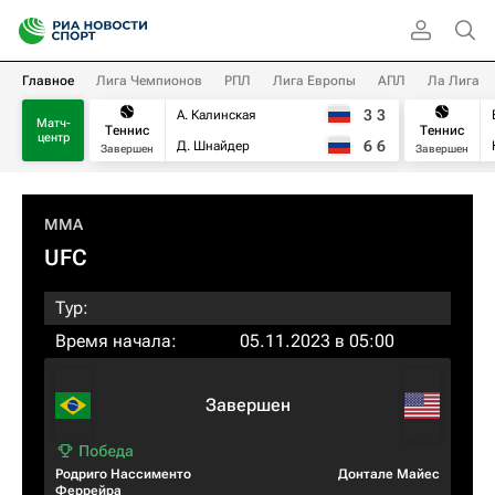
Главное
Лига Чемпионов
РПЛ
Лига Европы
АПЛ
Ла Лига
3
3
А. Калинская
Матч-
Теннис
Теннис
центр
6
6
Д. Шнайдер
Завершен
Завершен
MMA
UFC
Тур:
Время начала:
05.11.2023 в 05:00
Завершен
Родриго Нассименто
Донтале Майес
Феррейра