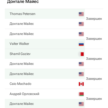
Донтале Майес
Thomas Petersen
Завершен
Донтале Майес
Донтале Майес
Завершен
Valter Walker
Shamil Gaziev
Завершен
Донтале Майес
Донтале Майес
Завершен
Caio Machado
Андрей Орловский
Завершен
Донтале Майес