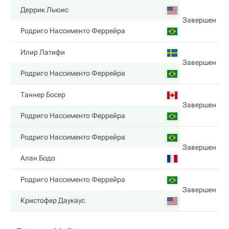
Деррик Льюис
Завершен
Родриго Нассименто Феррейра
Илир Латифи
Завершен
Родриго Нассименто Феррейра
Таннер Босер
Завершен
Родриго Нассименто Феррейра
Родриго Нассименто Феррейра
Завершен
Алан Бодо
Родриго Нассименто Феррейра
Завершен
Кристофер Даукаус