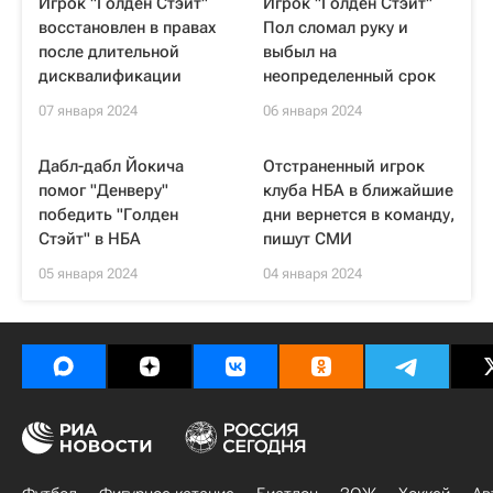
Игрок "Голден Стэйт"
Игрок "Голден Стэйт"
восстановлен в правах
Пол сломал руку и
после длительной
выбыл на
дисквалификации
неопределенный срок
07 января 2024
06 января 2024
Дабл-дабл Йокича
Отстраненный игрок
помог "Денверу"
клуба НБА в ближайшие
победить "Голден
дни вернется в команду,
Стэйт" в НБА
пишут СМИ
05 января 2024
04 января 2024