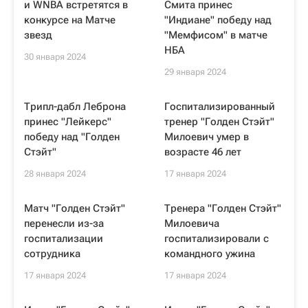
и WNBA встретятся в
Смита принес
конкурсе на Матче
"Индиане" победу над
звезд
"Мемфисом" в матче
НБА
30 января 2024
29 января 2024
Трипл-дабл Леброна
Госпитализированный
принес "Лейкерс"
тренер "Голден Стэйт"
победу над "Голден
Милоевич умер в
Стэйт"
возрасте 46 лет
28 января 2024
17 января 2024
Матч "Голден Стэйт"
Тренера "Голден Стэйт"
перенесли из-за
Милоевича
госпитализации
госпитализировали с
сотрудника
командного ужина
17 января 2024
17 января 2024