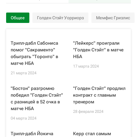
Общее
Голден Стэйт Уорриорз
Мемфис Гризлис
Трипл-дабл Сабониса
"Лейкерс" проиграли
помог "Сакраменто"
"Голден Стэйт" в матче
обыграть "Торонто" в
НБА
матче НБА
17 марта 2024
21 марта 2024
"Бостон" разгромно
"Голден Стэйт" продлил
победил "Голден Стэйт"
контракт с главным
с разницей в 52 очка в
тренером
матче НБА
28 февраля 2024
04 марта 2024
Трипл-дабл Йокича
Керр стал самым