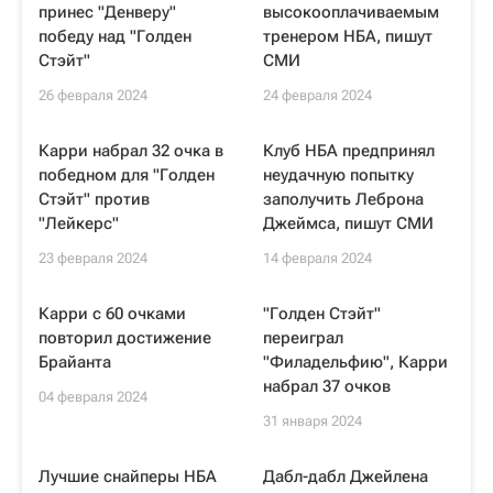
принес "Денверу"
высокооплачиваемым
победу над "Голден
тренером НБА, пишут
Стэйт"
СМИ
26 февраля 2024
24 февраля 2024
Карри набрал 32 очка в
Клуб НБА предпринял
победном для "Голден
неудачную попытку
Стэйт" против
заполучить Леброна
"Лейкерс"
Джеймса, пишут СМИ
23 февраля 2024
14 февраля 2024
Карри с 60 очками
"Голден Стэйт"
повторил достижение
переиграл
Брайанта
"Филадельфию", Карри
набрал 37 очков
04 февраля 2024
31 января 2024
Лучшие снайперы НБА
Дабл-дабл Джейлена