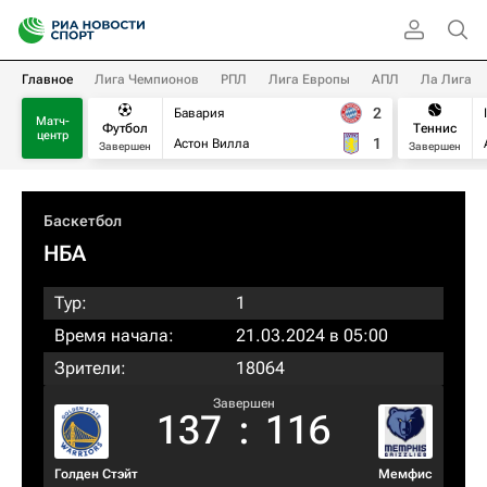
Главное
Лига Чемпионов
РПЛ
Лига Европы
АПЛ
Ла Лига
2
Бавария
Матч-
Футбол
Теннис
центр
1
Астон Вилла
Завершен
Завершен
Баскетбол
НБА
Тур:
1
Время начала:
21.03.2024 в 05:00
Зрители:
18064
Завершен
137
:
116
Голден Стэйт
Мемфис