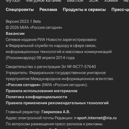
Футбол
Фигурное катание
Биатлон
ЗОЖ
Хоккей
Ав
Спецпроекты
Реклама
Продукты и сервисы
Пресс-ц
Версия 2023.1 Beta
© 2026 МИА «Россия сегодня»
Вакансии
Сетевое издание РИА Новости зарегистрировано
в Федеральной службе по надзору в сфере связи,
информационных технологий и массовых коммуникаций
(Роскомнадзор) 08 апреля 2014 года.
Свидетельство о регистрации Эл № ФС77-57640
Учредитель: Федеральное государственное унитарное
предприятие Международное информационное агентство
«Россия сегодня»
(МИА «Россия сегодня»).
Правила использования материалов
Политика конфиденциальности
Правила применения рекомендательных технологий
Главный редактор:
Гаврилова А.В.
Адрес электронной почты Редакции:
r-sport.internet@ria.ru
По вопросам размещения пресс-релизов и рекламы