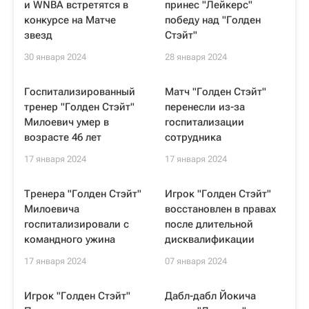
и WNBA встретятся в
принес "Лейкерс"
конкурсе на Матче
победу над "Голден
звезд
Стэйт"
30 января 2024
28 января 2024
Госпитализированный
Матч "Голден Стэйт"
тренер "Голден Стэйт"
перенесли из-за
Милоевич умер в
госпитализации
возрасте 46 лет
сотрудника
17 января 2024
17 января 2024
Тренера "Голден Стэйт"
Игрок "Голден Стэйт"
Милоевича
восстановлен в правах
госпитализировали с
после длительной
командного ужина
дисквалификации
17 января 2024
07 января 2024
Игрок "Голден Стэйт"
Дабл-дабл Йокича