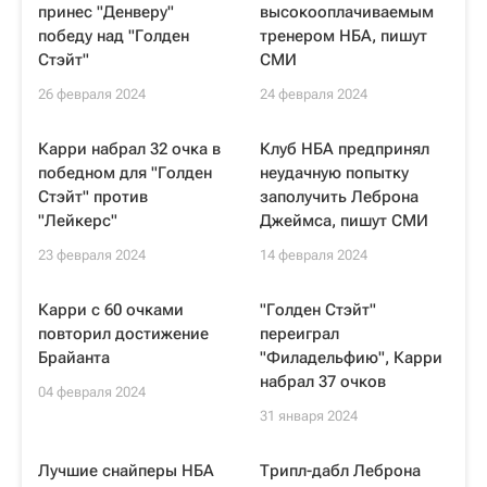
принес "Денверу"
высокооплачиваемым
победу над "Голден
тренером НБА, пишут
Стэйт"
СМИ
26 февраля 2024
24 февраля 2024
Карри набрал 32 очка в
Клуб НБА предпринял
победном для "Голден
неудачную попытку
Стэйт" против
заполучить Леброна
"Лейкерс"
Джеймса, пишут СМИ
23 февраля 2024
14 февраля 2024
Карри с 60 очками
"Голден Стэйт"
повторил достижение
переиграл
Брайанта
"Филадельфию", Карри
набрал 37 очков
04 февраля 2024
31 января 2024
Лучшие снайперы НБА
Трипл-дабл Леброна