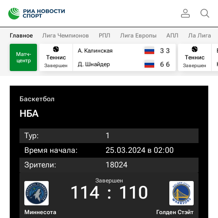
Главное
Лига Чемпионов
РПЛ
Лига Европы
АПЛ
Ла Лига
3
3
А. Калинская
Матч-
Теннис
Теннис
центр
6
6
Д. Шнайдер
Завершен
Завершен
Баскетбол
НБА
Тур:
1
Время начала:
25.03.2024 в 02:00
Зрители:
18024
Завершен
114
:
110
Миннесота
Голден Стэйт