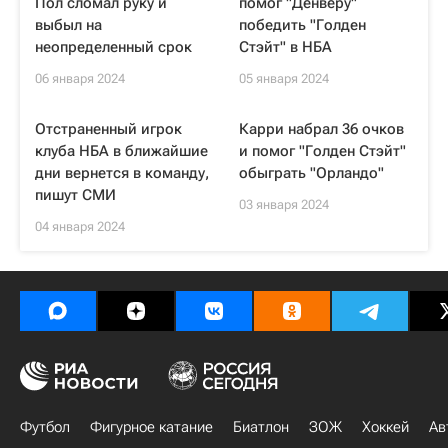
Пол сломал руку и
помог "Денверу"
выбыл на
победить "Голден
неопределенный срок
Стэйт" в НБА
06 января 2024
05 января 2024
Отстраненный игрок
Карри набрал 36 очков
клуба НБА в ближайшие
и помог "Голден Стэйт"
дни вернется в команду,
обыграть "Орландо"
пишут СМИ
03 января 2024
04 января 2024
Футбол
Фигурное катание
Биатлон
ЗОЖ
Хоккей
Ав