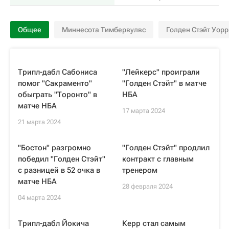
Общее
Миннесота Тимбервулвс
Голден Стэйт Уор
Трипл-дабл Сабониса
"Лейкерс" проиграли
помог "Сакраменто"
"Голден Стэйт" в матче
обыграть "Торонто" в
НБА
матче НБА
17 марта 2024
21 марта 2024
"Бостон" разгромно
"Голден Стэйт" продлил
победил "Голден Стэйт"
контракт с главным
с разницей в 52 очка в
тренером
матче НБА
28 февраля 2024
04 марта 2024
Трипл-дабл Йокича
Керр стал самым