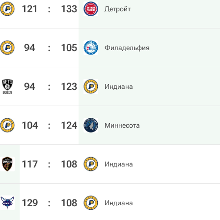
121
:
133
Детройт
94
:
105
Филадельфия
94
:
123
Индиана
104
:
124
Миннесота
117
:
108
Индиана
129
:
108
Индиана