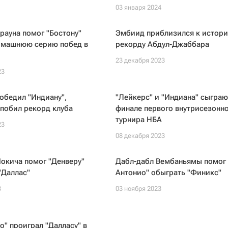
03 января 2024
рауна помог "Бостону"
Эмбиид приблизился к истор
омашнюю серию побед в
рекорду Абдул-Джаббара
23 декабря 2023
23
обедил "Индиану",
"Лейкерс" и "Индиана" сыграю
побил рекорд клуба
финале первого внутрисезонн
турнира НБА
23
08 декабря 2023
окича помог "Денверу"
Дабл-дабл Вембаньямы помог 
"Даллас"
Антонио" обыграть "Финикс"
3
03 ноября 2023
о" проиграл "Далласу" в