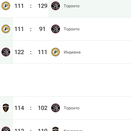
111
:
129
Торонто
111
:
91
Торонто
122
:
111
Индиана
114
:
102
Торонто