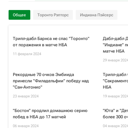
Общее
Торонто Рэпторс
Индиана Пэйсерс
Трипл-дабл Барнса не спас "Торонто"
Дабл-дабл 
от поражения в матче НБА
"Индиане" п
матче НБА
11 февраля 2024
29 января 202
Рекордные 70 очков Эмбиида
Трипл-дабл 
принесли "Филадельфии" победу над
"Сакраменто
"Сан-Антонио"
НБА
23 января 2024
19 января 202
"Бостон" продлил домашнюю серию
"Юта" и "Де
побед в НБА до 17 матчей
более 300 о
06 января 2024
04 января 202