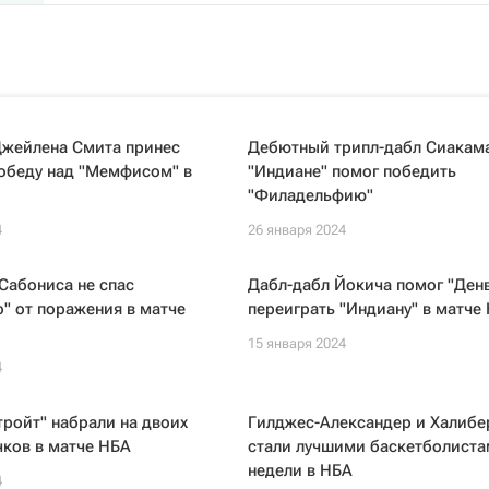
Джейлена Смита принес
Дебютный трипл-дабл Сиакама
обеду над "Мемфисом" в
"Индиане" помог победить
"Филадельфию"
4
26 января 2024
Сабониса не спас
Дабл-дабл Йокича помог "Ден
" от поражения в матче
переиграть "Индиану" в матче
15 января 2024
4
тройт" набрали на двоих
Гилджес-Александер и Халибе
чков в матче НБА
стали лучшими баскетболист
недели в НБА
4