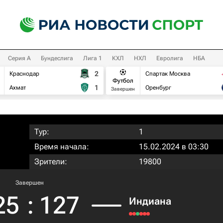
Серия А
Бундеслига
Лига 1
КХЛ
НХЛ
Евролига
НБА
2
Краснодар
Спартак Москва
Футбол
1
Ахмат
Оренбург
Завершен
Тур:
1
Время начала:
15.02.2024 в 03:30
Зрители:
19800
Завершен
25
:
127
Индиана