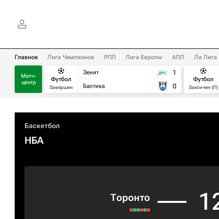
Главное
Лига Чемпионов
РПЛ
Лига Европы
АПЛ
Ла Лига
1
Зенит
Матч-
Футбол
Футбол
центр
0
Балтика
Завершен
Закончен (П)
Баскетбол
НБА
1
Торонто