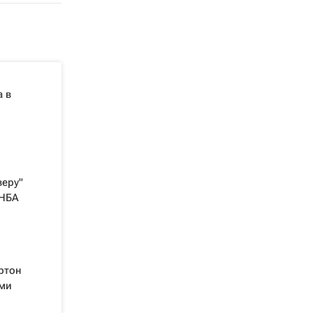
 в
веру"
 НБА
ртон
ами