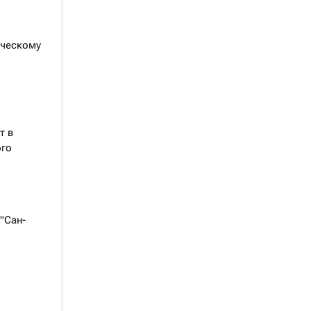
ическому
т в
ого
"Сан-