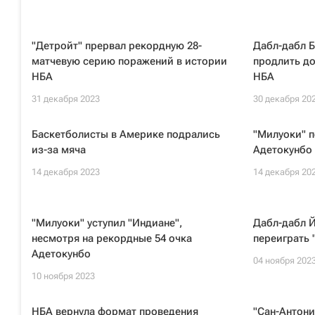
"Детройт" прервал рекордную 28-
Дабл-дабл Б
матчевую серию поражений в истории
продлить д
НБА
НБА
31 декабря 2023
30 декабря 20
Баскетболисты в Америке подрались
"Милуоки" п
из-за мяча
Адетокунбо 
14 декабря 2023
14 декабря 20
"Милуоки" уступил "Индиане",
Дабл-дабл Й
несмотря на рекордные 54 очка
переиграть 
Адетокунбо
04 ноября 202
10 ноября 2023
НБА вернула формат проведения
"Сан-Антони