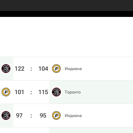
122
:
104
Индиана
101
:
115
Торонто
97
:
95
Индиана