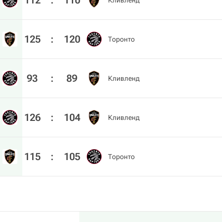
112
:
110
Кливленд
125
:
120
Торонто
93
:
89
Кливленд
126
:
104
Кливленд
115
:
105
Торонто