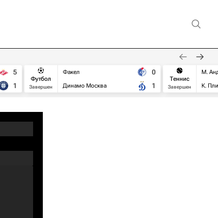
5
0
Факел
М. Ан
Футбол
Теннис
1
1
Динамо Москва
К. Пл
Завершен
Завершен