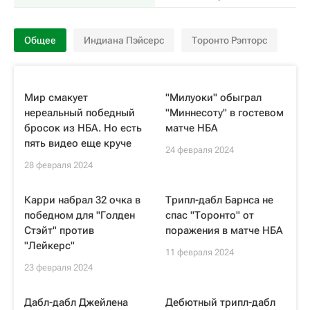
Общее
Индиана Пэйсерс
Торонто Рэпторс
Мир смакует
"Милуоки" обыграл
нереальный победный
"Миннесоту" в гостевом
бросок из НБА. Но есть
матче НБА
пять видео еще круче
24 февраля 2024
28 февраля 2024
Карри набрал 32 очка в
Трипл-дабл Барнса не
победном для "Голден
спас "Торонто" от
Стэйт" против
поражения в матче НБА
"Лейкерс"
11 февраля 2024
23 февраля 2024
Дабл-дабл Джейлена
Дебютный трипл-дабл