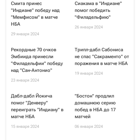
Смита принес
Сиакама в "Индиане"
"Индиане" победу над
помог победить
"Мемфисом" в матче
"Филадельфию"
НБА
26 января 2024
29 января 2024
Рекордные 70 очков
Трипл-дабл Сабониса
Эмбиида принесли
не спас "Сакраменто" от
"Филадельфии" победу
поражения в матче НБА
над "Сан-Антонио"
19 января 2024
23 января 2024
Дабл-дабл Йокича
"Бостон" продлил
помог "Денверу"
домашнюю серию
переиграть "Индиану" в
побед в НБА до 17
матче НБА
матчей
15 января 2024
06 января 2024