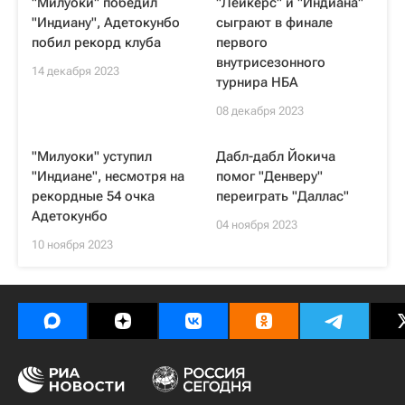
"Милуоки" победил
"Лейкерс" и "Индиана"
"Индиану", Адетокунбо
сыграют в финале
побил рекорд клуба
первого
внутрисезонного
14 декабря 2023
турнира НБА
08 декабря 2023
"Милуоки" уступил
Дабл-дабл Йокича
"Индиане", несмотря на
помог "Денверу"
рекордные 54 очка
переиграть "Даллас"
Адетокунбо
04 ноября 2023
10 ноября 2023