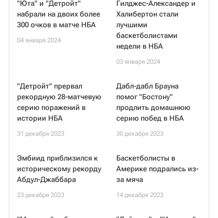
"Юта" и "Детройт"
Гилджес-Александер и
набрали на двоих более
Халибертон стали
300 очков в матче НБА
лучшими
баскетболистами
04 января 2024
недели в НБА
03 января 2024
"Детройт" прервал
Дабл-дабл Брауна
рекордную 28-матчевую
помог "Бостону"
серию поражений в
продлить домашнюю
истории НБА
серию побед в НБА
31 декабря 2023
30 декабря 2023
Эмбиид приблизился к
Баскетболисты в
историческому рекорду
Америке подрались из-
Абдул-Джаббара
за мяча
23 декабря 2023
14 декабря 2023