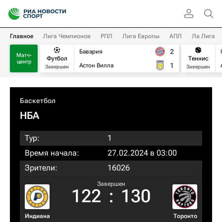
Главное
Лига Чемпионов
РПЛ
Лига Европы
АПЛ
Ла Лига
2
Бавария
Матч-
Футбол
Теннис
центр
1
Астон Вилла
Завершен
Завершен
Баскетбол
НБА
Тур:
1
Время начала:
27.02.2024 в 03:00
Зрители:
16026
Завершен
122
:
130
Индиана
Торонто