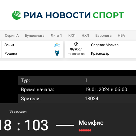
Серия А
Бундеслига
Лига 1
КХЛ
НХЛ
Евролига
НБА
Зенит
Спартак Москва
Футбол
Родина
Краснодар
09.08 20:00
Тур:
1
Время начала:
19.01.2024 в 06:00
Зрители:
18024
Завершен
18
:
103
Мемфис