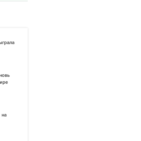
ыграла
новь
фире
 на