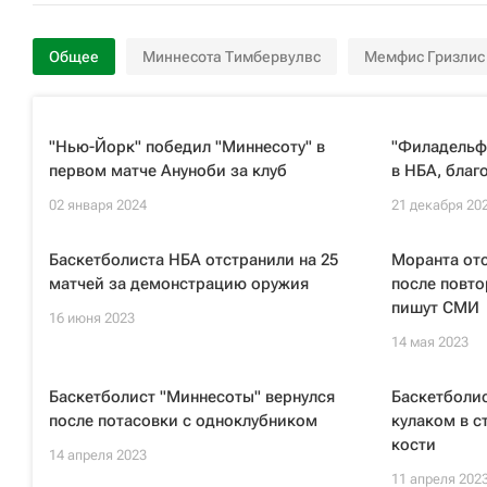
Общее
Миннесота Тимбервулвс
Мемфис Гризлис
"Нью-Йорк" победил "Миннесоту" в
"Филадельф
первом матче Ануноби за клуб
в НБА, благ
02 января 2024
21 декабря 20
Баскетболиста НБА отстранили на 25
Моранта отс
матчей за демонстрацию оружия
после повто
пишут СМИ
16 июня 2023
14 мая 2023
Баскетболист "Миннесоты" вернулся
Баскетболи
после потасовки с одноклубником
кулаком в с
кости
14 апреля 2023
11 апреля 202