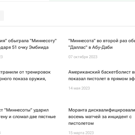
ия" обыграла "Миннесоту"
"Миннесота" во второй раз об
одаря 51 очку Эмбиида
"Даллас" в Абу-Даби
23
07 октября 2023
транили от тренировок
Американский баскетболист в
рного показа оружия,
показал пистолет в прямом э
14 мая 2023
ст "Миннесоты" ударил
Моранта дисквалифицировали
тену и сломал две пястные
восемь матчей за инцидент с
пистолетом
3
15 марта 2023