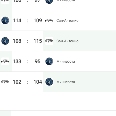
126
:
97
Миннесота
114
:
109
Сан-Антонио
108
:
115
Сан-Антонио
133
:
95
Миннесота
102
:
104
Миннесота