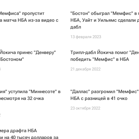
Мемфиса" пропустит
"Бостон" обыграл "Мемфис" в 
 матча НБА из-за видео с
НБА, Уайт и Уильямс сделали 
дабл
13 февраля 2023
Йокича принес "Денверу"
Трипл-дабл Йокича помог "Де
"Бостоном"
победить "Мемфис" в НБА
3
21 декабря 2022
я" уступила "Миннесоте" в
"Даллас" разгромил "Мемфис"
несмотря на 32 очка
НБА с разницей в 41 очко
23 октября 2022
2
мера драфта НБА
 на 40 тысяч долларов за