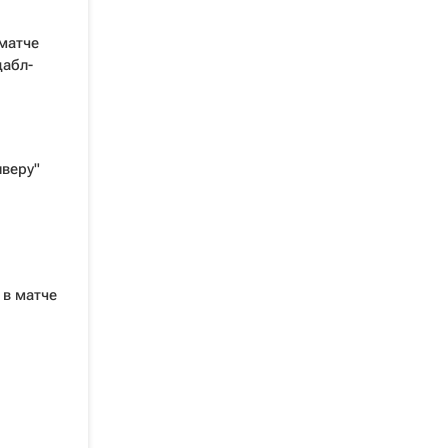
матче
дабл-
нверу"
 в матче