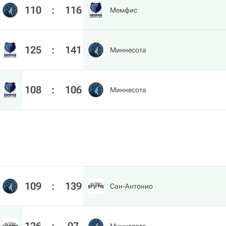
110
:
116
Мемфис
125
:
141
Миннесота
108
:
106
Миннесота
109
:
139
Сан-Антонио