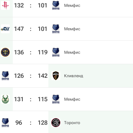
132
:
101
Мемфис
147
:
101
Мемфис
136
:
119
Мемфис
126
:
142
Кливленд
131
:
115
Мемфис
96
:
128
Торонто