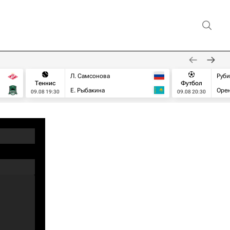
Л. Самсонова
Руб
Теннис
Футбол
Е. Рыбакина
Орен
09.08 19:30
09.08 20:30