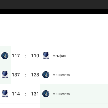
117
:
110
Мемфис
137
:
128
Миннесота
114
:
131
Миннесота