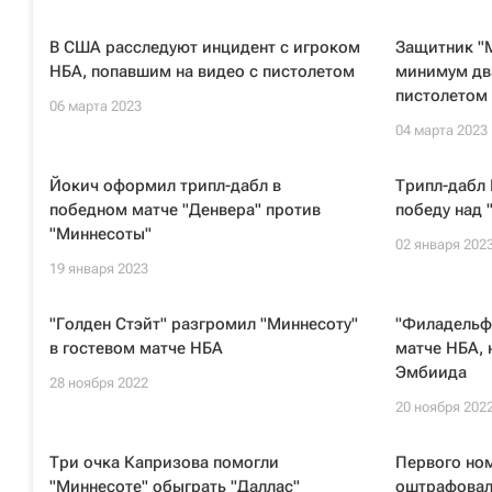
В США расследуют инцидент с игроком
Защитник "
НБА, попавшим на видео с пистолетом
минимум два
пистолетом
06 марта 2023
04 марта 2023
Йокич оформил трипл-дабл в
Трипл-дабл 
победном матче "Денвера" против
победу над 
"Миннесоты"
02 января 202
19 января 2023
"Голден Стэйт" разгромил "Миннесоту"
"Филадельфи
в гостевом матче НБА
матче НБА, 
Эмбиида
28 ноября 2022
20 ноября 202
Три очка Капризова помогли
Первого но
"Миннесоте" обыграть "Даллас"
оштрафовали