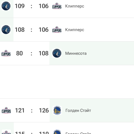
109
:
106
Клипперс
108
:
106
Клипперс
80
:
108
Миннесота
121
:
126
Голден Стэйт