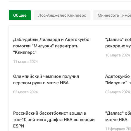
Общее
Лос-Анджелес Клипперс
Миннесота Тимб
Дабл-даблы Лилларда и Адетокунбо
"Даллас" по
помогли "Милуоки" переиграть
рекордному
"Клипперс"
10 марта 2024
11 марта 2024
Олимпийский чемпион получил
Адетокунбо 
перелом руки в матче НБА
"Милуоки" п
02 марта 2024
02 марта 2024
Российский баскетболист вошел в
"Даллас" об
топ-10 рейтинга драфта НБА по версии
матче НБА
ESPN
11 февраля 20