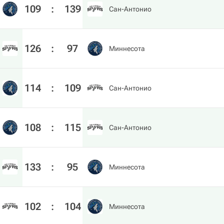
109
:
139
Сан-Антонио
126
:
97
Миннесота
114
:
109
Сан-Антонио
108
:
115
Сан-Антонио
133
:
95
Миннесота
102
:
104
Миннесота