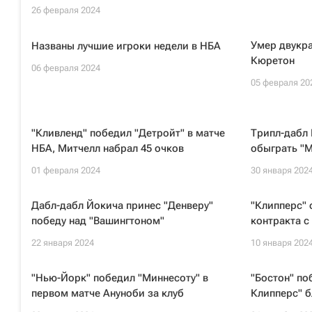
26 февраля 2024
Умер двукр
Названы лучшие игроки недели в НБА
Кюретон
06 февраля 2024
05 февраля 20
"Кливленд" победил "Детройт" в матче
Трипл-дабл 
НБА, Митчелл набрал 45 очков
обыграть "М
01 февраля 2024
30 января 202
Дабл-дабл Йокича принес "Денверу"
"Клипперс" 
победу над "Вашингтоном"
контракта 
22 января 2024
10 января 202
"Нью-Йорк" победил "Миннесоту" в
"Бостон" по
первом матче Ануноби за клуб
Клипперс" б