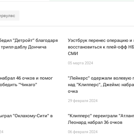
ервулвс
бедил "Детройт" благодаря
Уэстбрук перенес операцию и
 трипл-даблу Дончича
восстановиться к плей-офф НБ
СМИ
05 марта 2024
набрал 46 очков и помог
"Лейкерс" одержали волевую 
обедить "Чикаго"
над "Клипперс", Джеймс набра
очка
29 февраля 2024
ыграл "Оклахому-Сити" в
"Клипперс" переиграли "Атлант
Леонард набрал 36 очков
24
06 февраля 2024