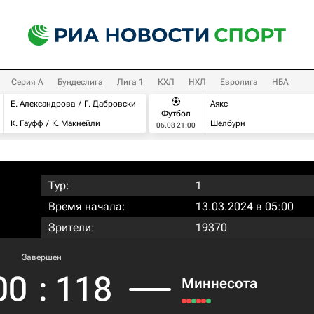
Серия А
Бундеслига
Лига 1
КХЛ
НХЛ
Евролига
НБА
Е. Александрова
Г. Дабровски
Аякс
Футбол
К. Гауфф
К. Макнейли
Шелбурн
06.08 21:00
Тур:
1
Время начала:
13.03.2024 в 05:00
Зрители:
19370
Завершен
00
:
118
Миннесота