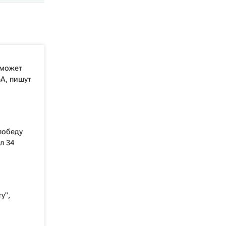
 может
А, пишут
победу
л 34
у",