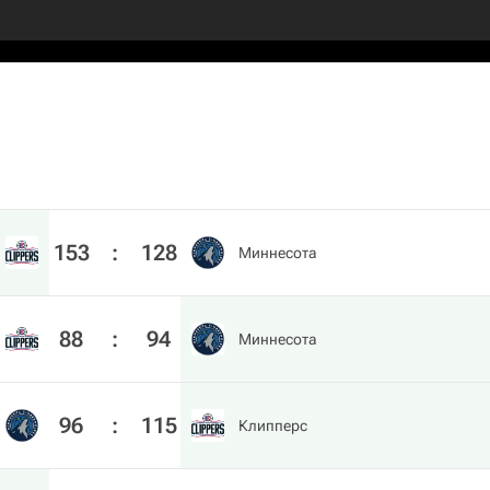
153
:
128
Миннесота
88
:
94
Миннесота
96
:
115
Клипперс