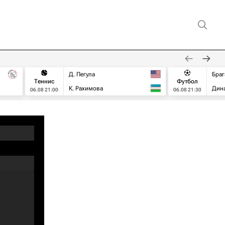
Д. Пегула
Браг
Теннис
Футбол
К. Рахимова
Дин
06.08 21:00
06.08 21:30