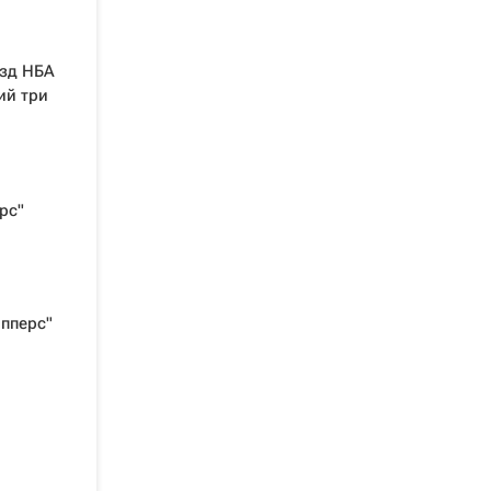
езд НБА
ий три
рс"
ипперс"