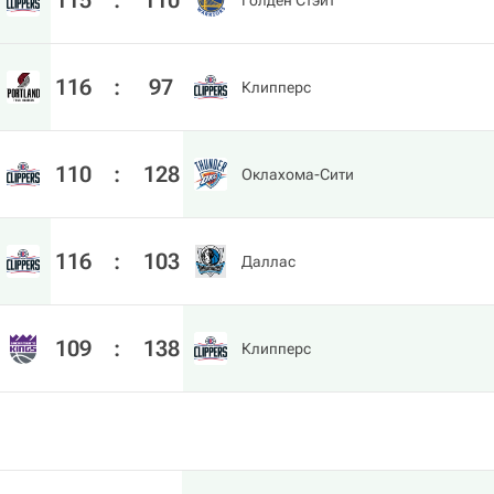
115
:
110
Голден Стэйт
116
:
97
Клипперс
110
:
128
Оклахома-Сити
116
:
103
Даллас
109
:
138
Клипперс