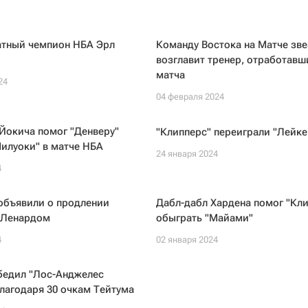
атный чемпион НБА Эрл
Команду Востока на Матче зв
возглавит тренер, отработавш
матча
24
04 февраля 2024
Йокича помог "Денверу"
"Клипперс" переиграли "Лейке
илуоки" в матче НБА
24 января 2024
4
объявили о продлении
Дабл-дабл Хардена помог "Кл
с Ленардом
обыграть "Майами"
4
02 января 2024
бедил "Лос-Анджелес
лагодаря 30 очкам Тейтума