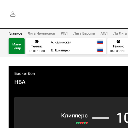
Главное
Лига Чемпионов
РПЛ
Лига Европы
АПЛ
Ла Лига
А. Калинская
Матч-
Теннис
Теннис
центр
Д. Шнайдер
06.08 19:30
06.08 21:00
Баскетбол
НБА
1
Клипперс