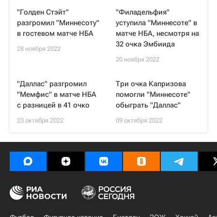
"Голден Стэйт"
"Филадельфия"
разгромил "Миннесоту"
уступила "Миннесоте" в
в гостевом матче НБА
матче НБА, несмотря на
32 очка Эмбиида
28 ноября 2022
20 ноября 2022
"Даллас" разгромил
Три очка Капризова
"Мемфис" в матче НБА
помогли "Миннесоте"
с разницей в 41 очко
обыграть "Даллас"
23 октября 2022
09 октября 2022