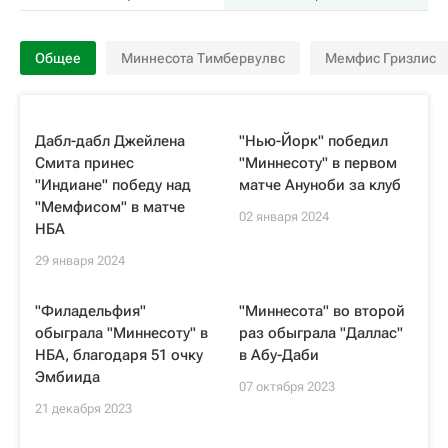
Общее
Миннесота Тимбервулвс
Мемфис Гризлис
Дабл-дабл Джейлена
"Нью-Йорк" победил
Смита принес
"Миннесоту" в первом
"Индиане" победу над
матче Ануноби за клуб
"Мемфисом" в матче
02 января 2024
НБА
29 января 2024
"Филадельфия"
"Миннесота" во второй
обыграла "Миннесоту" в
раз обыграла "Даллас"
НБА, благодаря 51 очку
в Абу-Даби
Эмбиида
07 октября 2023
21 декабря 2023