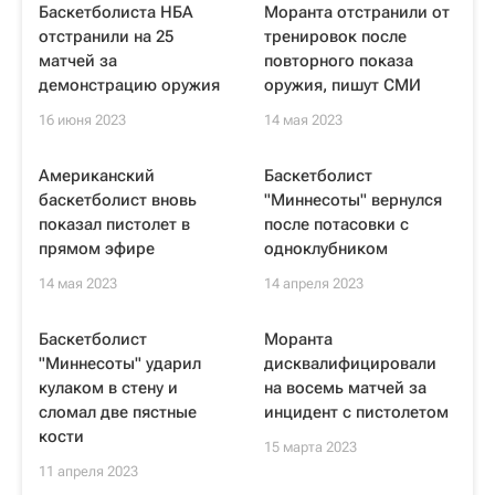
Баскетболиста НБА
Моранта отстранили от
отстранили на 25
тренировок после
матчей за
повторного показа
демонстрацию оружия
оружия, пишут СМИ
16 июня 2023
14 мая 2023
Американский
Баскетболист
баскетболист вновь
"Миннесоты" вернулся
показал пистолет в
после потасовки с
прямом эфире
одноклубником
14 мая 2023
14 апреля 2023
Баскетболист
Моранта
"Миннесоты" ударил
дисквалифицировали
кулаком в стену и
на восемь матчей за
сломал две пястные
инцидент с пистолетом
кости
15 марта 2023
11 апреля 2023