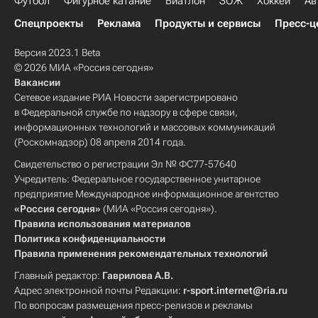
Футбол
Фигурное катание
Биатлон
ЗОЖ
Хоккей
Ав
Спецпроекты
Реклама
Продукты и сервисы
Пресс-ц
Версия 2023.1 Beta
© 2026 МИА «Россия сегодня»
Вакансии
Сетевое издание РИА Новости зарегистрировано
в Федеральной службе по надзору в сфере связи,
информационных технологий и массовых коммуникаций
(Роскомнадзор) 08 апреля 2014 года.
Свидетельство о регистрации Эл № ФС77-57640
Учредитель: Федеральное государственное унитарное
предприятие Международное информационное агентство
«Россия сегодня»
(МИА «Россия сегодня»).
Правила использования материалов
Политика конфиденциальности
Правила применения рекомендательных технологий
Главный редактор:
Гаврилова А.В.
Адрес электронной почты Редакции:
r-sport.internet@ria.ru
По вопросам размещения пресс-релизов и рекламы