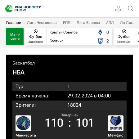
Главное
Лига Чемпионов
РПЛ
Лига Европы
АПЛ
Ла Лига
0
Крылья Советов
Матч-
Футбол
Футбол
центр
2
Балтика
Завершен
Завершен
Баскетбол
НБА
Тур:
1
Время начала:
29.02.2024 в 04:00
Зрители:
18024
Завершен
110
:
101
Миннесота
Мемфис