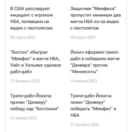
В США расследуют
Защитник "Мемфиса"
инцидент с игроком
пропустит минимум два
НБА, попавшим на
матча НБА из-за видео
видео с пистолетом
с пистолетом
06 марта 2023
04 марта 2023
"Бостон" обыграл
Йокич оформил трипл-
"Мемфис" в матче НБА,
дабл в победном матче
Уайт и Уильямс сделали
"Денвера" против
дабл-дабл
"Миннесоты"
13 февраля 2023
19 января 2023
Трипл-дабл Йокича
Трипл-дабл Йокича
принес "Денверу"
помог "Денверу"
победу над "Бостоном"
победить "Мемфис" в
НБА
02 января 2023
21 декабря 2022