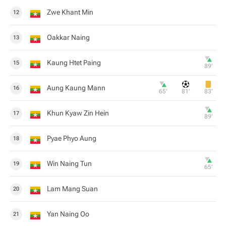
Zwe Khant Min
12
Oakkar Naing
13
Kaung Htet Paing
15
89‎’‎
Aung Kaung Mann
16
65‎’‎
81‎’‎
83‎’‎
Khun Kyaw Zin Hein
17
89‎’‎
Pyae Phyo Aung
18
Win Naing Tun
19
65‎’‎
Lam Mang Suan
20
Yan Naing Oo
21