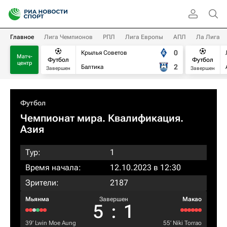
Главное
Лига Чемпионов
РПЛ
Лига Европы
АПЛ
Ла Лига
0
Крылья Советов
Матч-
Футбол
Футбол
центр
2
Балтика
Завершен
Завершен
Футбол
Чемпионат мира. Квалификация.
Азия
Тур:
1
Время начала:
12.10.2023 в 12:30
Зрители:
2187
Мьянма
Завершен
Макао
5
:
1
39‎’‎
Lwin Moe Aung
55‎’‎
Niki Torrao