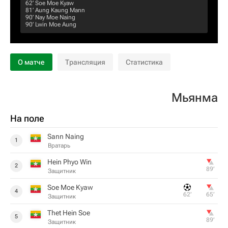
62‎’‎
Soe Moe Kyaw
81‎’‎
Aung Kaung Mann
90‎’‎
Nay Moe Naing
90‎’‎
Lwin Moe Aung
О матче
Трансляция
Статистика
Мьянма
На поле
Sann Naing
1
Вратарь
Hein Phyo Win
2
89‎’‎
Защитник
Soe Moe Kyaw
4
62‎’‎
65‎’‎
Защитник
Thet Hein Soe
5
89‎’‎
Защитник