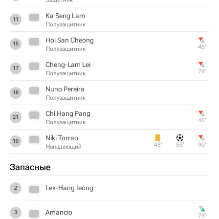
Защитник
Ka Seng Lam
11
Полузащитник
Hoi San Cheong
15
46‎’‎
Полузащитник
Cheng-Lam Lei
17
79‎’‎
Полузащитник
Nuno Pereira
18
Полузащитник
Chi Hang Pang
21
46‎’‎
Полузащитник
Niki Torrao
10
48‎’‎
55‎’‎
90‎’‎
Нападающий
Запасные
Lek-Hang Ieong
2
Amancio
3
79‎’‎