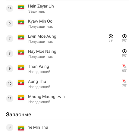
Hein Zeyar Lin
14
Защитник
Kyaw Min Oo
6
Полузащитник
Lwin Moe Aung
7
39‎’‎
90‎’‎
Полузащитник
Nay Moe Naing
8
90‎’‎
Полузащитник
Than Paing
9
65‎’‎
Нападающий
Aung Thu
10
79‎’‎
Нападающий
Maung Maung Lwin
11
Нападающий
Запасные
Ye Min Thu
3