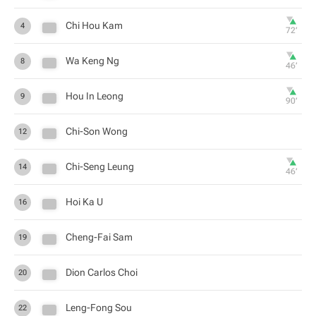
Chi Hou Kam
4
72‎’‎
Wa Keng Ng
8
46‎’‎
Hou In Leong
9
90‎’‎
Chi-Son Wong
12
Chi-Seng Leung
14
46‎’‎
Hoi Ka U
16
Cheng-Fai Sam
19
Dion Carlos Choi
20
Leng-Fong Sou
22