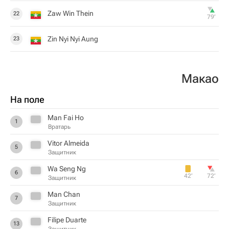
Zaw Win Thein
22
79‎’‎
Zin Nyi Nyi Aung
23
Макао
На поле
Man Fai Ho
1
Вратарь
Vitor Almeida
5
Защитник
Wa Seng Ng
6
42‎’‎
72‎’‎
Защитник
Man Chan
7
Защитник
Filipe Duarte
13