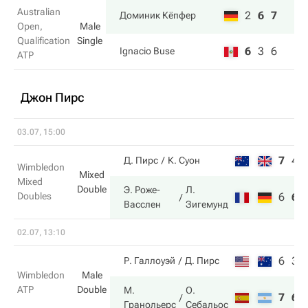
Australian
2
6
7
Доминик Кёпфер
Open,
Male
Qualification
Single
6
3
6
Ignacio Buse
ATP
Джон Пирс
03.07, 15:00
7
4
Д. Пирс
К. Суон
Wimbledon
Mixed
Mixed
Double
Э. Роже-
Л.
Doubles
6
6
Васслен
Зигемунд
02.07, 13:10
6
3
Р. Галлоуэй
Д. Пирс
Wimbledon
Male
ATP
Double
М.
О.
7
6
Гранольерс
Себальос