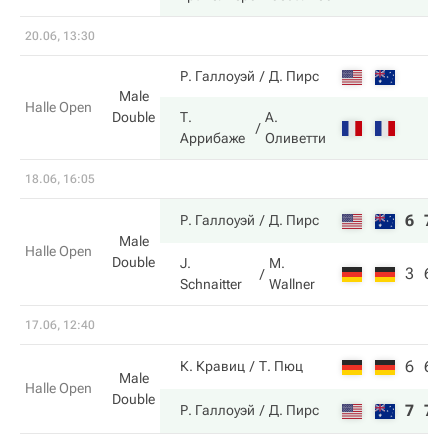
20.06, 13:30
Р. Галлоуэй
Д. Пирс
Male
Halle Open
Double
Т.
А.
Аррибаже
Оливетти
18.06, 16:05
6
7
Р. Галлоуэй
Д. Пирс
Male
Halle Open
Double
J.
M.
3
6
Schnaitter
Wallner
17.06, 12:40
6
6
К. Кравиц
Т. Пюц
Male
Halle Open
Double
7
7
Р. Галлоуэй
Д. Пирс