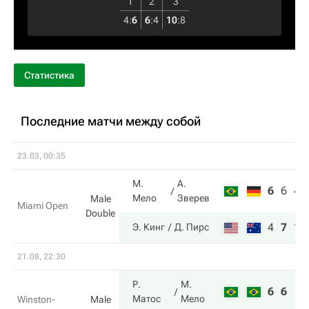
1
2
3
4
:
6
6
:
4
10
:
8
Статистика
Последние матчи между собой
23.03, 00:35
М.
А.
6
6
4
Мело
Зверев
Male
Miami Open
Double
4
7
10
Э. Кинг
Д. Пирс
21.08, 22:30
Р.
М.
6
6
Матос
Мело
Winston-
Male