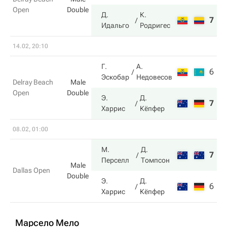
Open
Double
Д.
К.
7
7
Идальго
Родригес
14.02, 20:10
Г.
А.
6
6
Эскобар
Недовесов
Delray Beach
Male
Open
Double
Э.
Д.
7
7
Харрис
Кёпфер
08.02, 01:00
М.
Д.
7
6
Перселл
Томпсон
Male
Dallas Open
Double
Э.
Д.
6
3
Харрис
Кёпфер
Марсело Мело