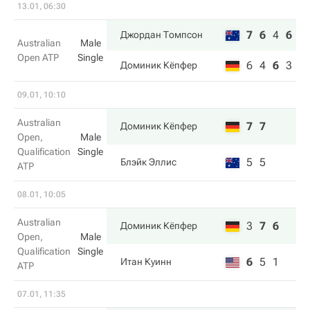
13.01, 06:30
7
6
4
6
Джордан Томпсон
Australian
Male
Open ATP
Single
6
4
6
3
Доминик Кёпфер
09.01, 10:10
Australian
7
7
Доминик Кёпфер
Open,
Male
Qualification
Single
5
5
Блэйк Эллис
ATP
08.01, 10:05
Australian
3
7
6
Доминик Кёпфер
Open,
Male
Qualification
Single
6
5
1
Итан Куинн
ATP
07.01, 11:35