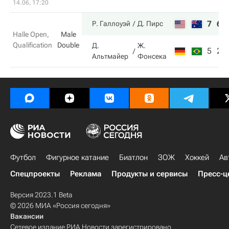
14.06, 17:20
7
6
Р. Галлоуэй
Д. Пирс
Halle Open,
Male
Qualification
Double
Д.
Ж.
5
2
Альтмайер
Фонсека
Футбол
Фигурное катание
Биатлон
ЗОЖ
Хоккей
Ав
Спецпроекты
Реклама
Продукты и сервисы
Пресс-ц
Версия 2023.1 Beta
© 2026 МИА «Россия сегодня»
Вакансии
Сетевое издание РИА Новости зарегистрировано