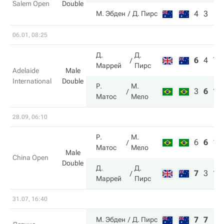
Salem Open
Double
4
3
М. Эбден
Д. Пирс
06.01, 08:25
Д.
Д.
6
4
7
Маррей
Пирс
Adelaide
Male
International
Double
Р.
М.
3
6
10
Матос
Мело
28.09, 06:10
Р.
М.
6
6
10
Матос
Мело
Male
China Open
Double
Д.
Д.
7
3
12
Маррей
Пирс
31.07, 16:40
7
7
М. Эбден
Д. Пирс