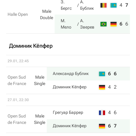
З.
А.
4
7
5
Бергс
Бублик
Male
Halle Open
Double
М.
А.
6
6
1
Мело
Зверев
Доминик Кёпфер
29.01, 22:45
6
6
Александр Бублик
Open Sud
Male
de France
Single
4
2
Доминик Кёпфер
27.01, 22:30
4
6
Грегуар Баррер
Open Sud
Male
de France
Single
6
7
Доминик Кёпфер