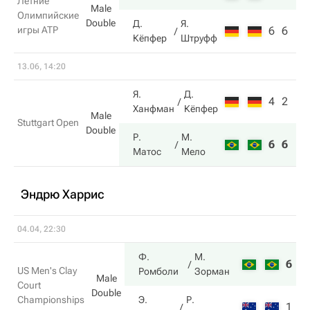
Летние
Male
Олимпийские
Double
Д.
Я.
игры ATP
6
6
Кёпфер
Штруфф
13.06, 14:20
Я.
Д.
4
2
Ханфман
Кёпфер
Male
Stuttgart Open
Double
Р.
М.
6
6
Матос
Мело
Эндрю Харрис
04.04, 22:30
Ф.
М.
6
6
US Men's Clay
Ромболи
Зорман
Male
Court
Double
Championships
Э.
Р.
1
4