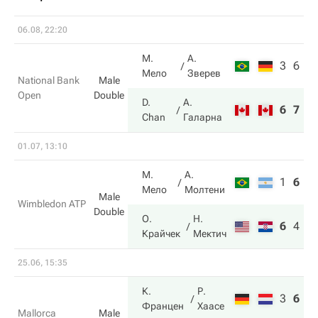
06.08, 22:20
М.
А.
3
6
Мело
Зверев
National Bank
Male
Open
Double
D.
А.
6
7
Chan
Галарна
01.07, 13:10
М.
А.
1
6
2
Мело
Молтени
Male
Wimbledon ATP
Double
О.
Н.
6
4
6
Крайчек
Мектич
25.06, 15:35
К.
Р.
3
6
1
Францен
Хаасе
Mallorca
Male