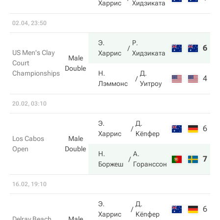
Харрис
Хидзиката
02.04, 23:50
Э.
Р.
6
6
US Men's Clay
Харрис
Хидзиката
Male
Court
Double
Championships
Н.
Д.
4
4
Лэммонс
Уитроу
20.02, 03:10
Э.
Д.
6
2
Харрис
Кёпфер
Los Cabos
Male
Open
Double
Н.
А.
7
6
Боржеш
Горанссон
16.02, 19:10
Э.
Д.
6
6
Харрис
Кёпфер
Delray Beach
Male