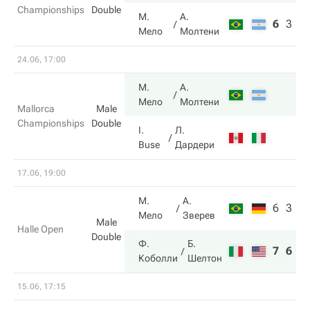
Championships
Double
М.
А.
6
3
1
Мело
Молтени
24.06, 17:00
М.
А.
Мело
Молтени
Mallorca
Male
Championships
Double
I.
Л.
Buse
Дардери
17.06, 19:00
М.
А.
6
3
Мело
Зверев
Male
Halle Open
Double
Ф.
Б.
7
6
Коболли
Шелтон
15.06, 17:15