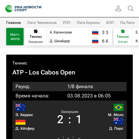
Главное
Лига Чемпионов
РПЛ
Лига Европы
АПЛ
Ла Лига
3
3
А. Калинская
Е
Матч-
Теннис
Теннис
центр
6
6
Д. Шнайдер
К
Завершен
3-й сет
Теннис
ATP
- Los Cabos Open
Раунд:
1/8 финала
Время начала:
03.08.2023 в 06:05
Завершен
Э. Харрис
М. Мело
2
:
1
Д. Кёпфер
Д. Пирс