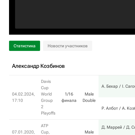
Статистика
Новости участников
Александр Козбинов
Davis
А. Бехар
I. Caro
Cup
04.02.2024,
World
1/16
Male
17:10
Group
финала
Double
2
Р. Албот
А. Ко
Playoffs
ATP
Д. Маррей
Д. 
07.01.2020,
Cup,
Male