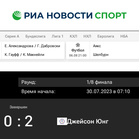
Серия А
Бундеслига
Лига 1
КХЛ
НХЛ
Евролига
НБА
Е. Александрова
Г. Дабровски
Аякс
Футбол
К. Гауфф
К. Макнейли
Шелбурн
06.08 21:00
Раунд:
1/8 финала
Время начала:
30.07.2023 в 07:10
Завершен
0
:
2
Джейсон Юнг