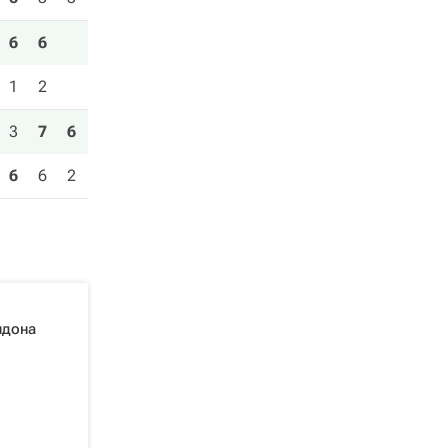
6
6
1
2
3
7
6
6
6
2
лдона