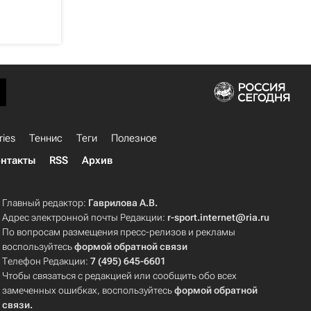
ries
Теннис
Теги
Полезное
нтакты
RSS
Архив
Главный редактор:
Гаврилова А.В.
Адрес электронной почты Редакции:
r-sport.internet@ria.ru
По вопросам размещения пресс-релизов и рекламы
воспользуйтесь
формой обратной связи
Телефон Редакции:
7 (495) 645-6601
Чтобы связаться с редакцией или сообщить обо всех
замеченных ошибках, воспользуйтесь
формой обратной
связи
.