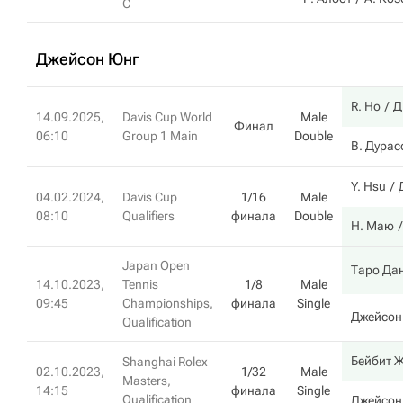
C
Джейсон Юнг
R. Ho
Д
14.09.2025,
Davis Cup World
Male
Финал
06:10
Group 1 Main
Double
В. Дурас
Y. Hsu
04.02.2024,
Davis Cup
1/16
Male
08:10
Qualifiers
финала
Double
Н. Маю
Japan Open
Таро Да
14.10.2023,
Tennis
1/8
Male
09:45
Championships,
финала
Single
Джейсон
Qualification
Бейбит 
Shanghai Rolex
02.10.2023,
1/32
Male
Masters,
14:15
финала
Single
Qualification
Джейсон