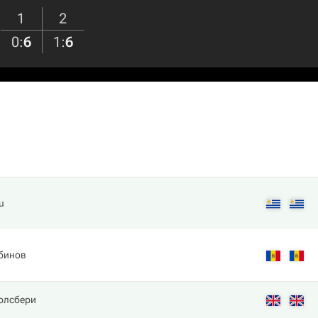
1
2
0
:
6
1
:
6
u
збинов
Солсбери