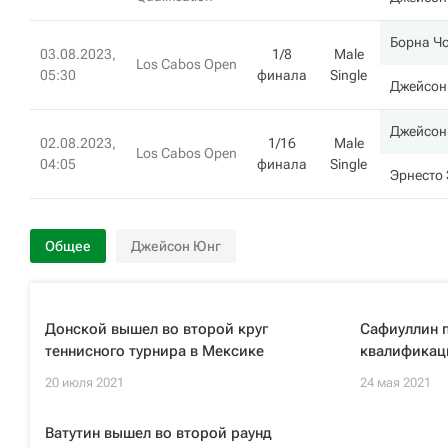
Борна Ч
03.08.2023,
1/8
Male
Los Cabos Open
05:30
финала
Single
Джейсон
Джейсон
02.08.2023,
1/16
Male
Los Cabos Open
04:05
финала
Single
Эрнесто
Общее
Джейсон Юнг
Донской вышел во второй круг
Сафиуллин п
теннисного турнира в Мексике
квалификац
20 июля 2021
24 мая 2021
Ватутин вышел во второй раунд