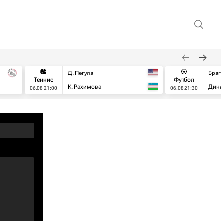
Д. Пегула
Браг
Теннис
Футбол
К. Рахимова
Дин
06.08 21:00
06.08 21:30