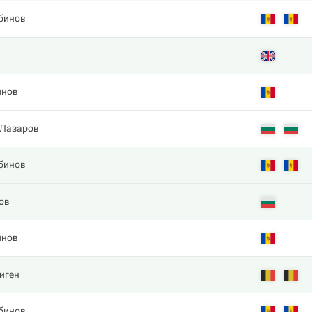
збинов
инов
 Лазаров
збинов
ов
инов
иген
збинов