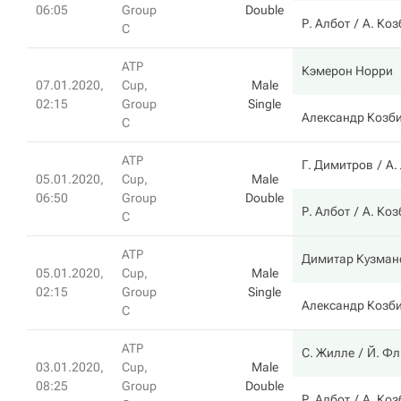
06:05
Group
Double
Р. Албот
А. Ко
C
ATP
Кэмерон Норри
07.01.2020,
Cup,
Male
02:15
Group
Single
Александр Козб
C
ATP
Г. Димитров
А.
05.01.2020,
Cup,
Male
06:50
Group
Double
Р. Албот
А. Ко
C
ATP
Димитар Кузман
05.01.2020,
Cup,
Male
02:15
Group
Single
Александр Козб
C
ATP
С. Жилле
Й. Фл
03.01.2020,
Cup,
Male
08:25
Group
Double
Р. Албот
А. Ко