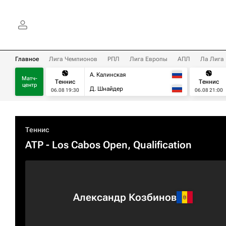
Главное
Лига Чемпионов
РПЛ
Лига Европы
АПЛ
Ла Лига
А. Калинская
Матч-
Теннис
Теннис
центр
Д. Шнайдер
06.08 19:30
06.08 21:00
Теннис
ATP
- Los Cabos Open, Qualification
Александр Козбинов