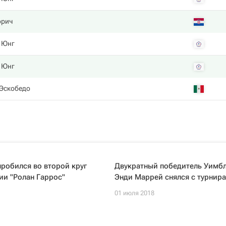
орич
 Юнг
 Юнг
 Эскобедо
робился во второй круг
Двукратный победитель Уимб
ии "Ролан Гаррос"
Энди Маррей снялся с турнира
01 июля 2018