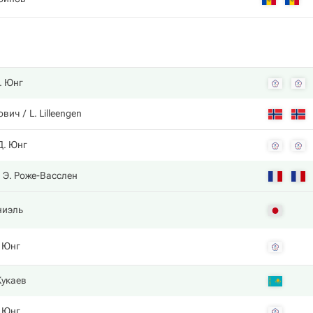
. Юнг
ович
L. Lilleengen
Д. Юнг
Э. Роже-Васслен
ниэль
 Юнг
Жукаев
 Юнг