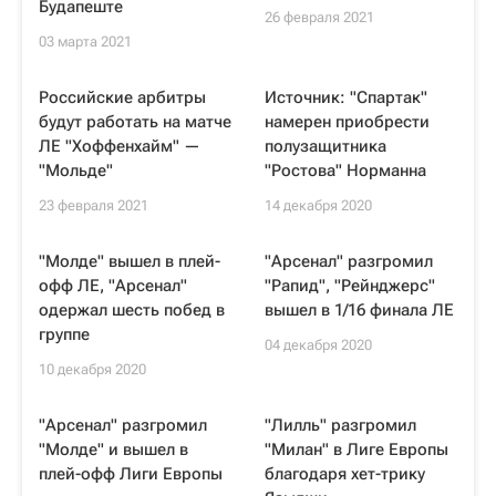
Будапеште
26 февраля 2021
03 марта 2021
Российские арбитры
Источник: "Спартак"
будут работать на матче
намерен приобрести
ЛЕ "Хоффенхайм" —
полузащитника
"Мольде"
"Ростова" Норманна
23 февраля 2021
14 декабря 2020
"Молде" вышел в плей-
"Арсенал" разгромил
офф ЛЕ, "Арсенал"
"Рапид", "Рейнджерс"
одержал шесть побед в
вышел в 1/16 финала ЛЕ
группе
04 декабря 2020
10 декабря 2020
"Арсенал" разгромил
"Лилль" разгромил
"Молде" и вышел в
"Милан" в Лиге Европы
плей-офф Лиги Европы
благодаря хет-трику