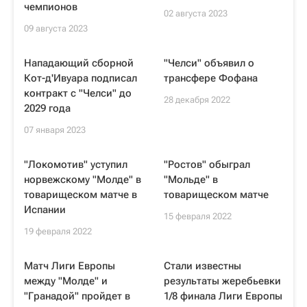
чемпионов
02 августа 2023
09 августа 2023
Нападающий сборной
"Челси" объявил о
Кот-д'Ивуара подписал
трансфере Фофана
контракт с "Челси" до
28 декабря 2022
2029 года
07 января 2023
"Локомотив" уступил
"Ростов" обыграл
норвежскому "Молде" в
"Мольде" в
товарищеском матче в
товарищеском матче
Испании
15 февраля 2022
19 февраля 2022
Матч Лиги Европы
Стали известны
между "Молде" и
результаты жеребьевки
"Гранадой" пройдет в
1/8 финала Лиги Европы