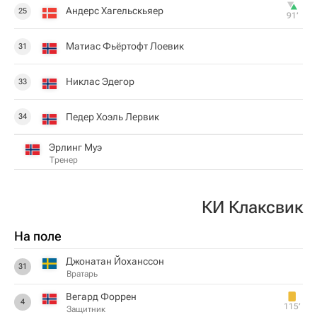
Андерс Хагельскьяер
25
91‎’‎
Матиас Фьёртофт Лоевик
31
Никлас Эдегор
33
Педер Хоэль Лервик
34
Эрлинг Муэ
Тренер
КИ Клаксвик
На поле
Джонатан Йоханссон
31
Вратарь
Вегард Форрен
4
115‎’‎
Защитник