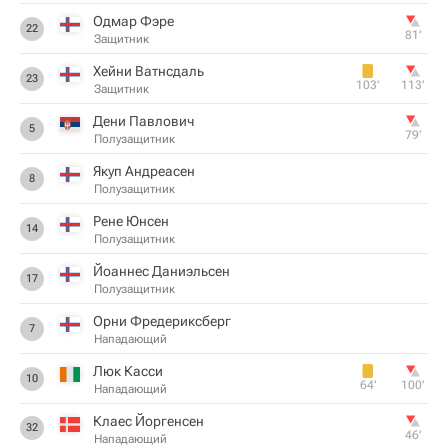
Одмар Фэре
22
81‎’‎
Защитник
Хейни Ватнсдаль
23
103‎’‎
113‎’‎
Защитник
Дени Павлович
5
79‎’‎
Полузащитник
Якуп Андреасен
8
Полузащитник
Рене Юнсен
14
Полузащитник
Йоаннес Даниэльсен
17
Полузащитник
Орни Фредериксберг
7
Нападающий
Люк Касси
10
64‎’‎
100‎’‎
Нападающий
Клаес Йоргенсен
32
46‎’‎
Нападающий