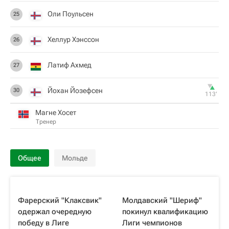
Оли Поульсен
25
Хеллур Хэнссон
26
Латиф Ахмед
27
Йохан Йозефсен
30
113‎’‎
Магне Хосет
Тренер
Общее
Мольде
Фарерский "Клаксвик"
Молдавский "Шериф"
одержал очередную
покинул квалификацию
победу в Лиге
Лиги чемпионов