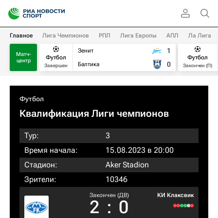
Главное
Лига Чемпионов
РПЛ
Лига Европы
АПЛ
Ла Лига
1
Зенит
Матч-
Футбол
Футбол
центр
0
Балтика
Завершен
Закончен (П)
Футбол
Квалификация Лиги чемпионов
Тур:
3
Время начала:
15.08.2023 в 20:00
Стадион:
Aker Stadion
Зрители:
10346
Закончен (ДВ)
КИ Клаксвик
2
:
0