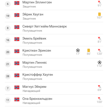
Мартин Эллингсен
6
91‎’‎
Защитник
Эйрик Хауган
19
107‎’‎
Защитник
Сиверт Хеггхейм Маннсверк
8
Полузащитник
Эмиль Брейвик
16
81‎’‎
Полузащитник
Кристиан Эриксен
20
17‎’‎
86‎’‎
120‎’‎
Полузащитник
Мартин Линнес
21
112‎’‎
Полузащитник
Кристоффер Хауген
28
Полузащитник
Магнус Эйкрем
7
69‎’‎
Нападающий
Ола Брюнхильдсен
11
100‎’‎
Нападающий