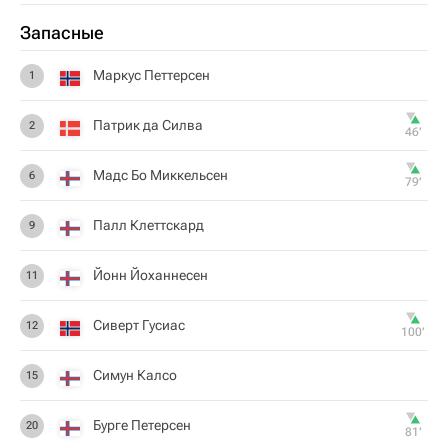
Запасные
Маркус Петтерсен
1
Патрик да Силва
2
46‎’‎
Мадс Бо Миккельсен
6
79‎’‎
Палл Клеттскард
9
Йонн Йоханнесен
11
Сиверт Гусиас
12
100‎’‎
Симун Калсо
15
Бурге Петерсен
20
81‎’‎