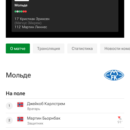
Мольде
17‎’‎
Кристиан Эриксен
(
Магнус Эйкрем
)
112‎’‎
Мартин Линнес
О матче
Трансляция
Статистика
Новости ком
Мольде
На поле
Джейкоб Карлстрем
1
Вратарь
Мартин Бьорнбак
2
91‎’‎
Защитник