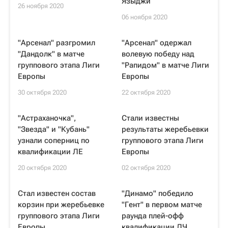
Языджи
26 ноября 2020
06 ноября 2020
"Арсенал" разгромил
"Арсенал" одержал
"Дандолк" в матче
волевую победу над
группового этапа Лиги
"Рапидом" в матче Лиги
Европы
Европы
30 октября 2020
22 октября 2020
"Астраханочка",
Стали известны
"Звезда" и "Кубань"
результаты жеребьевки
узнали соперниц по
группового этапа Лиги
квалификации ЛЕ
Европы
20 октября 2020
02 октября 2020
Стал известен состав
"Динамо" победило
корзин при жеребьевке
"Гент" в первом матче
группового этапа Лиги
раунда плей-офф
Европы
квалификации ЛЧ