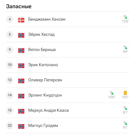
Запасные
Бенджамин Хансен
4
120‎’‎
Эйрик Хестад
5
Ветон Бериша
9
69‎’‎
Эрик Китолано
10
Оливер Петерсен
12
Эрлинг Кнудтцон
14
100‎’‎
101‎’‎
Маркус Андре Кааса
15
81‎’‎
Магнус Гродем
22
91‎’‎