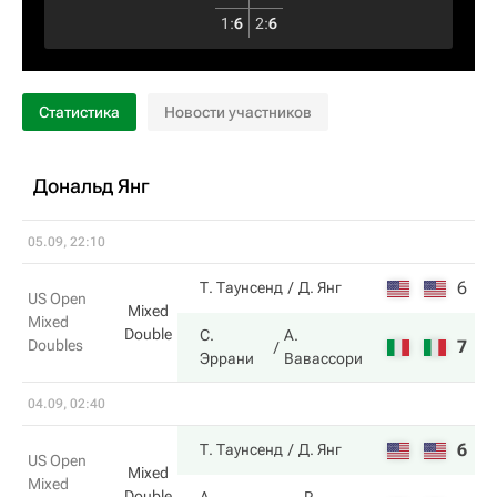
1
:
6
2
:
6
Статистика
Новости участников
Дональд Янг
05.09, 22:10
6
5
Т. Таунсенд
Д. Янг
US Open
Mixed
Mixed
Double
С.
А.
Doubles
7
7
Эррани
Вавассори
04.09, 02:40
6
6
Т. Таунсенд
Д. Янг
US Open
Mixed
Mixed
Double