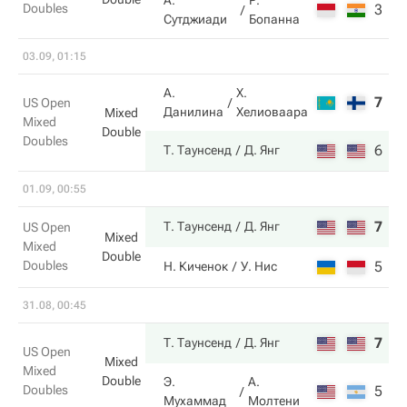
А.
Р.
Doubles
3
4
Сутджиади
Бопанна
03.09, 01:15
А.
Х.
7
3
US Open
Данилина
Хелиоваара
Mixed
Mixed
Double
Doubles
6
6
Т. Таунсенд
Д. Янг
01.09, 00:55
7
6
Т. Таунсенд
Д. Янг
US Open
Mixed
Mixed
Double
Doubles
5
4
Н. Киченок
У. Нис
31.08, 00:45
7
6
Т. Таунсенд
Д. Янг
US Open
Mixed
Mixed
Double
Э.
А.
Doubles
5
0
Мухаммад
Молтени