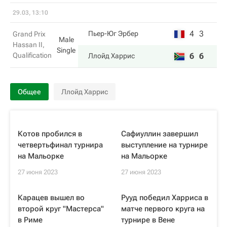
29.03, 13:10
4
3
Пьер-Юг Эрбер
Grand Prix
Male
Hassan II,
Single
Qualification
6
6
Ллойд Харрис
Общее
Ллойд Харрис
Котов пробился в
Сафиуллин завершил
четвертьфинал турнира
выступление на турнире
на Мальорке
на Мальорке
27 июня 2023
27 июня 2023
Карацев вышел во
Рууд победил Харриса в
второй круг "Мастерса"
матче первого круга на
в Риме
турнире в Вене