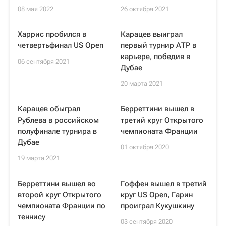
08 мая 2022
26 октября 2021
Харрис пробился в
Карацев выиграл
четвертьфинал US Open
первый турнир АТР в
карьере, победив в
06 сентября 2021
Дубае
20 марта 2021
Карацев обыграл
Берреттини вышел в
Рублева в российском
третий круг Открытого
полуфинале турнира в
чемпионата Франции
Дубае
01 октября 2020
19 марта 2021
Берреттини вышел во
Гоффен вышел в третий
второй круг Открытого
круг US Open, Гарин
чемпионата Франции по
проиграл Кукушкину
теннису
03 сентября 2020