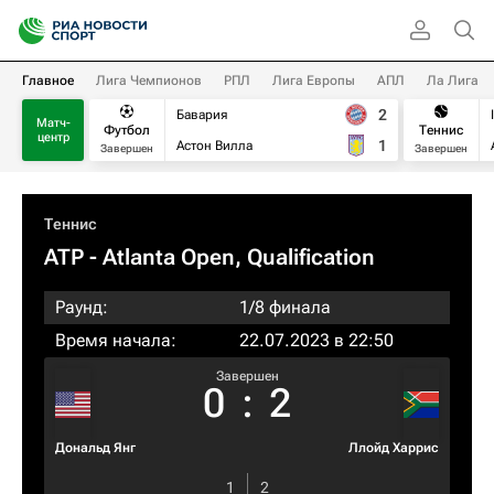
Главное
Лига Чемпионов
РПЛ
Лига Европы
АПЛ
Ла Лига
2
Бавария
Матч-
Футбол
Теннис
центр
1
Астон Вилла
Завершен
Завершен
Теннис
ATP
- Atlanta Open, Qualification
Раунд:
1/8 финала
Время начала:
22.07.2023 в 22:50
Завершен
0
:
2
Дональд Янг
Ллойд Харрис
1
2