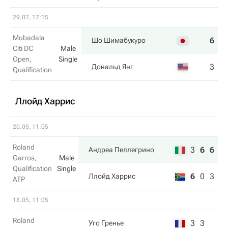
29.07, 17:15
Mubadala
6
6
Шо Шимабукуро
Citi DC
Male
Open,
Single
3
4
Дональд Янг
Qualification
Ллойд Харрис
20.05, 11:05
Roland
3
6
6
Андреа Пеллегрино
Garros,
Male
Qualification
Single
6
0
3
Ллойд Харрис
ATP
18.05, 11:05
Roland
3
3
Уго Гренье