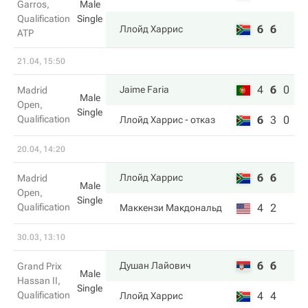
Garros,
Male
Qualification
Single
6
6
Ллойд Харрис
ATP
21.04, 15:50
4
6
0
Jaime Faria
Madrid
Male
Open,
Single
Qualification
6
3
0
Ллойд Харрис
- отказ
20.04, 14:20
6
6
Ллойд Харрис
Madrid
Male
Open,
Single
Qualification
4
2
Маккензи Макдональд
30.03, 13:10
6
6
Душан Лайович
Grand Prix
Male
Hassan II,
Single
Qualification
4
4
Ллойд Харрис