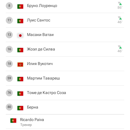
Бруно Лоуренцо
8
86‎’‎
Луис Сантос
11
46‎’‎
Масаки Ватаи
13
Жоэл де Силва
16
46‎’‎
Илия Вукотич
18
Мартим Тавареш
59
Томе де Кастро Соза
76
Берна
80
Ricardo Paiva
Тренер