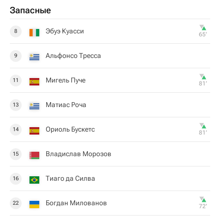
Запасные
Эбуэ Куасси
8
65‎’‎
Альфонсо Тресса
9
Мигель Пуче
11
81‎’‎
Матиас Роча
13
Ориоль Бускетс
14
81‎’‎
Владислав Морозов
15
Тиаго да Силва
16
Богдан Милованов
22
72‎’‎