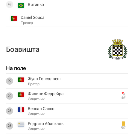
Витиньо
43
Daniel Sousa
Тренер
Боавишта
На поле
Жуан Гонсалвеш
99
Вратарь
Филипе Феррейра
20
46‎’‎
Защитник
Венсан Сассо
23
Защитник
Родриго Абаскаль
26
90‎’‎
Защитник