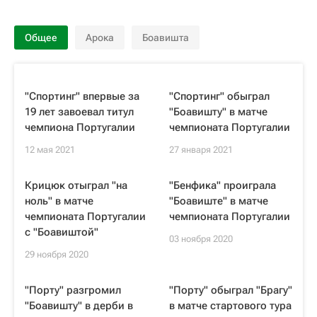
Общее
Арока
Боавишта
"Спортинг" впервые за
"Спортинг" обыграл
19 лет завоевал титул
"Боавишту" в матче
чемпиона Португалии
чемпионата Португалии
12 мая 2021
27 января 2021
Крицюк отыграл "на
"Бенфика" проиграла
ноль" в матче
"Боавиште" в матче
чемпионата Португалии
чемпионата Португалии
с "Боавиштой"
03 ноября 2020
29 ноября 2020
"Порту" разгромил
"Порту" обыграл "Брагу"
"Боавишту" в дерби в
в матче стартового тура