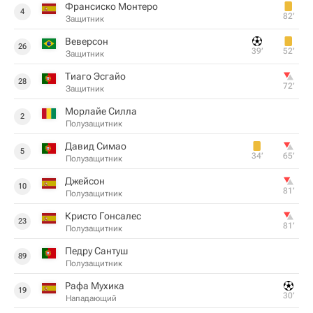
Франсиско Монтеро
4
82‎’‎
Защитник
Веверсон
26
39‎’‎
52‎’‎
Защитник
Тиаго Эсгайо
28
72‎’‎
Защитник
Морлайе Силла
2
Полузащитник
Давид Симао
5
34‎’‎
65‎’‎
Полузащитник
Джейсон
10
81‎’‎
Полузащитник
Кристо Гонсалес
23
81‎’‎
Полузащитник
Педру Сантуш
89
Полузащитник
Рафа Мухика
19
30‎’‎
Нападающий