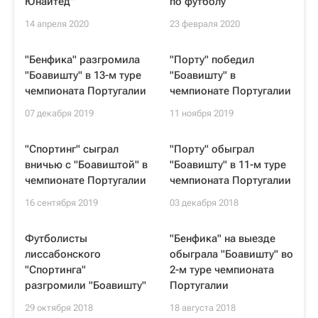
Юнайтед"
по футболу
14 апреля 2020
23 февраля 2020
"Бенфика" разгромила
"Порту" победил
"Боавишту" в 13-м туре
"Боавишту" в
чемпионата Португалии
чемпионате Португалии
07 декабря 2019
11 ноября 2019
"Спортинг" сыграл
"Порту" обыграл
вничью с "Боавиштой" в
"Боавишту" в 11-м туре
чемпионате Португалии
чемпионата Португалии
16 сентября 2019
03 декабря 2018
Футболисты
"Бенфика" на выезде
лиссабонского
обыграла "Боавишту" во
"Спортинга"
2-м туре чемпионата
разгромили "Боавишту"
Португалии
29 октября 2018
18 августа 2018