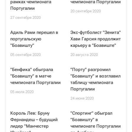
рамках чемпионата
чемпионата Португалии
Португалии
20 сентября 2020
27 сентября 2020
Адиль Рами перешел в
Экс-футболист "Зенита"
португальскую
Хави Гарсия продолжит
"Боавишту"
карьеру в "Боавиште"
05 сентября 2020
20 августа 2020
"Бенфика" обыграла
"Порту" разгромил
"Боавишту" в матче
"Боавишту" и возглавил
чемпионата Португалии
таблицу чемпионата
Португалии
05 июля 2020
24 июня 2020
Король Лев: Бруну
"Спортинг" обыграл
Фернандеш – будущий
"Боавишту" в
лидер "Манчестер
чемпионате Португалии