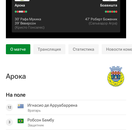
Арока
Боавишта
30‎’‎
Рафа Мухика
47‎’‎
Роберт Боженик
39‎’‎
Веверсон
(
Сальвадор Агра
)
(
Кристо Гонсалес
)
О матче
Трансляция
Статистика
Новости ком
Арока
На поле
Игнасио де Арруабаррена
12
Вратарь
Робсон Бамбу
3
Защитник