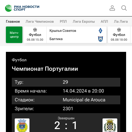
Главное
Лига Чемпионов
РПЛ
Лига Европы
АПЛ
Ла Лига
Крылья Советов
Матч-
Футбол
Футбол
центр
Балтика
08.08 15:30
08.08 18:00
Футбол
Чемпионат Португалии
Тур:
29
Время начала:
14.04.2024 в 20:00
Стадион:
Municipal de Arouca
Зрители:
2301
Завершен
2
:
1