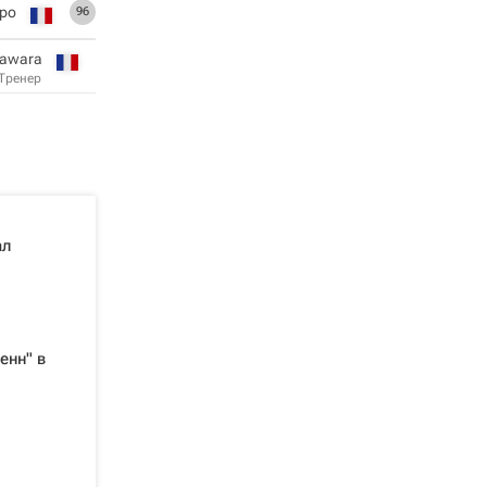
ро
96
iawara
Тренер
ал
и
енн" в