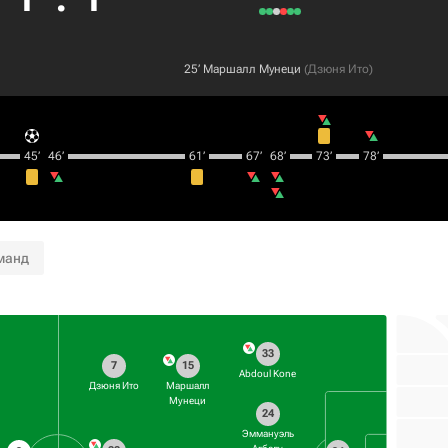
25‎’‎
Маршалл Мунеци
(
Дзюня Ито
)
45‎’‎
46‎’‎
61‎’‎
67‎’‎
68‎’‎
73‎’‎
78‎’‎
манд
33
7
15
Abdoul Kone
Дзюня Ито
Маршалл
Мунеци
24
Эммануэль