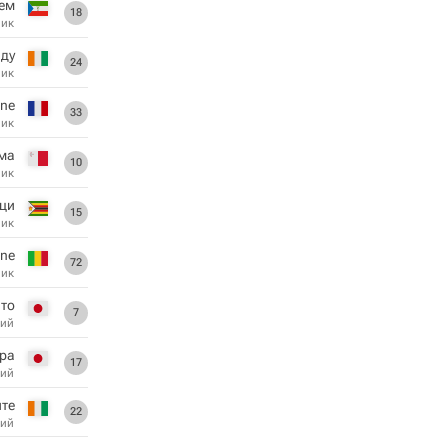
ем
18
ник
ду
24
ник
one
33
ник
ума
10
ник
ци
15
ник
ne
72
ник
то
7
ий
ра
17
ий
те
22
ий