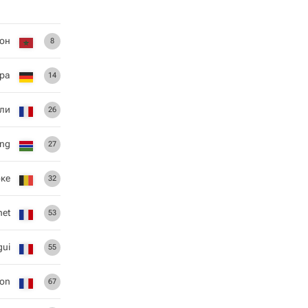
он
8
дра
14
ли
26
ng
27
ке
32
het
53
gui
55
on
67