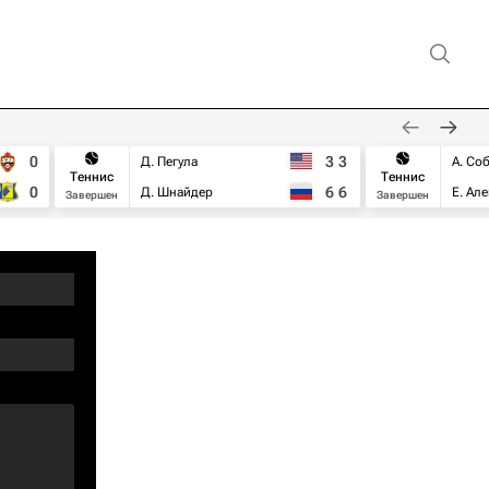
0
3
3
Д. Пегула
А. Со
Теннис
Теннис
0
6
6
Д. Шнайдер
Е. Ал
Завершен
Завершен