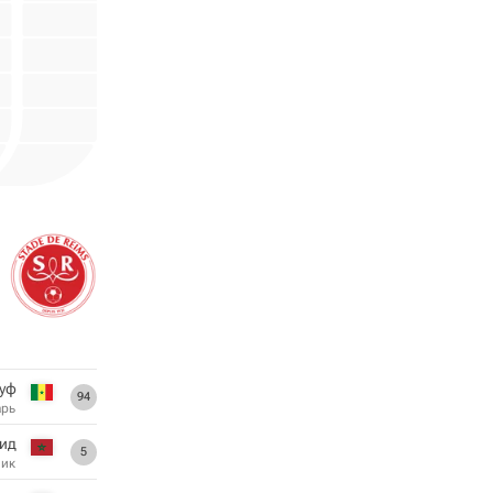
уф
94
арь
ид
5
ник