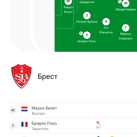
40
Шардонне
45
Марко
Махди Камара
Бизот
3
8
Лилиан Брасье
7
Уго
Маньетти
Мартин
2
Сатриано
Брэдли Локо
Брест
Марко Бизот
40
Вратарь
Брэдли Локо
2
90‎’‎
Защитник