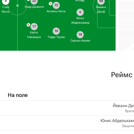
Агбаду
22
9
94
72
Умар Диаките
Стив
Йеванн
Amadou Kone
Муни
Диуф
5
Юнис
Абдельхамид
17
10
Кэйто
18
Накамура
Тедди Теума
Серхио Акием
Реймс
На поле
Йеванн Ди
Врат
Юнис Абдельхам
Защит