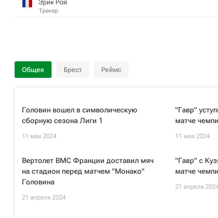
Эрик Рой
Тренер
Общее
Брест
Реймс
Головин вошел в символическую
"Гавр" усту
сборную сезона Лиги 1
матче чемп
11 мая 2024
11 мая 2024
Вертолет ВМС Франции доставил мяч
"Гавр" с Ку
на стадион перед матчем "Монако"
матче чемп
Головина
21 апреля 202
21 апреля 2024