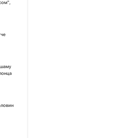
сом",
тче
ешаму
понца
оловин