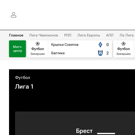
Главное
Лига Чемпионов
РПЛ
Лига Европы
АПЛ
Ла Лига
0
Крылья Советов
Матч-
Футбол
Футбол
центр
2
Балтика
Завершен
Завершен
Футбол
Лига 1
Брест