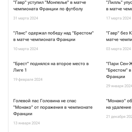
"Гавр" уступил "Монпелье" в матче
"Лилль" упу
чемпионата Франции по футболу
в матче че
31 марта 2024
17 марта 2024
"Ланс" одержал победу над "Брестом"
"Гавр" без 
в матче чемпионата Франции
матче чемп
10 марта 2024
03 марта 2024
"Брест" поднялся на второе место в
"Пари Сен-Ж
Лиге 1
"Брестом" в
Франции
19 февраля 2024
29 января 202
Голевой пас Головина не спас
"Монако" об
"Монако" от поражения в чемпионате
на удаление
Франции
21 декабря 20
13 января 2024