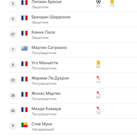
Лилиан Брасье
3
45‎’‎
73‎’‎
Защитник
Брандан Шардонне
5
Защитник
Кенни Лала
27
Защитник
Мартин Сатриано
7
Полузащитник
Уго Маньетти
8
90‎’‎
Полузащитник
Жереми Ле Дуарон
22
73‎’‎
Полузащитник
Жонас Мартен
28
90‎’‎
Полузащитник
Махди Камара
45
78‎’‎
Полузащитник
Стив Муни
9
Нападающий