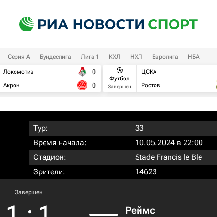
Серия А
Бундеслига
Лига 1
КХЛ
НХЛ
Евролига
НБА
0
Локомотив
ЦСКА
Футбол
0
Акрон
Ростов
Завершен
Тур:
33
Время начала:
10.05.2024 в 22:00
Стадион:
Stade Francis le Ble
Зрители:
14623
Завершен
1
:
1
Реймс