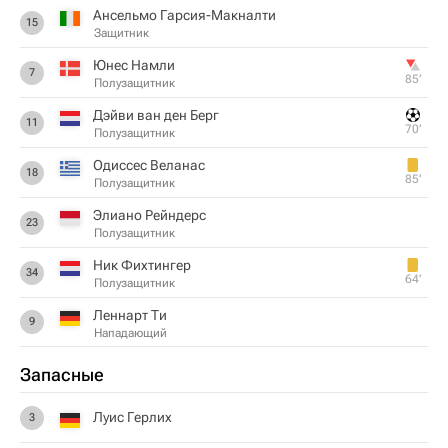
Ансельмо Гарсия-Макналти
15
Защитник
Юнес Намли
7
85‎’‎
Полузащитник
Дэйви ван ден Берг
11
70‎’‎
Полузащитник
Одиссес Веланас
18
85‎’‎
Полузащитник
Элиано Рейндерс
23
Полузащитник
Ник Фихтингер
34
64‎’‎
Полузащитник
Леннарт Ти
9
Нападающий
Запасные
Луис Герлих
3