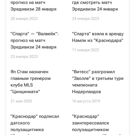
прогноз на матч
где смотреть матч
Эредивизи 28 января
Эредивизи 24 января
28 января 2023
24 января 2023
"Спарта" — "Валвейк":
"Спарта" взяла в аренду
прогноз на матч
Намли из "Краснодара"
Эредивизи 24 января
11 января 2022
23 января 2023
Яп Стам назначен
"Витесс" разгромил
главным тренером
"Зволле" в третьем туре
клуба MLS
чемпионата
"Цинциннати"
Нидерландов
21 мая 2020
16 августа 2019
"Краснодар" подписал
"Краснодар"
датского
заинтересовался
полузащитника
полузащитником