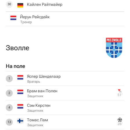
Кайлен Райтмайер
30
Йерун Рейсдейк
Тренер
Зволле
На поле
Яспер Шенделаар
1
Вратарь
Брам ван Полен
2
51‎’‎
Защитник
Сэм Керстен
4
Защитник
Томас Лам
13
26‎’‎
Защитник