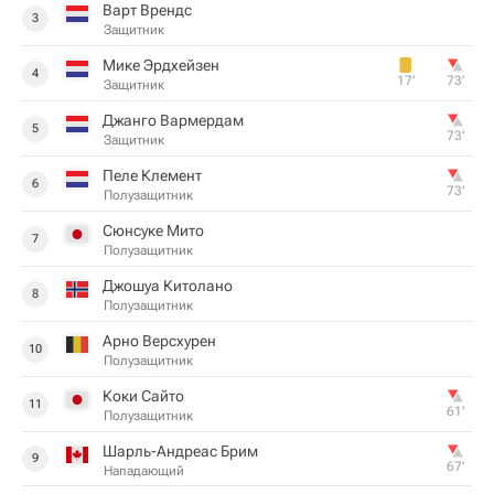
Варт Врендс
3
Защитник
Мике Эрдхейзен
4
17‎’‎
73‎’‎
Защитник
Джанго Вармердам
5
73‎’‎
Защитник
Пеле Клемент
6
73‎’‎
Полузащитник
Сюнсуке Мито
7
Полузащитник
Джошуа Китолано
8
Полузащитник
Арно Версхурен
10
Полузащитник
Коки Сайто
11
61‎’‎
Полузащитник
Шарль-Андреас Брим
9
67‎’‎
Нападающий