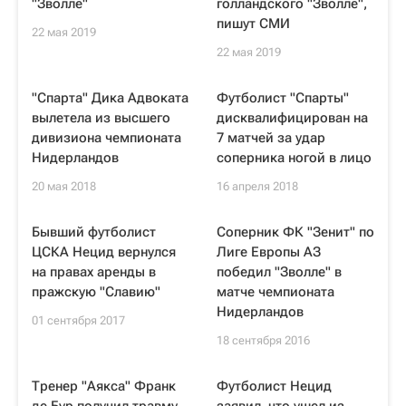
"Зволле"
голландского "Зволле",
пишут СМИ
22 мая 2019
22 мая 2019
"Спарта" Дика Адвоката
Футболист "Спарты"
вылетела из высшего
дисквалифицирован на
дивизиона чемпионата
7 матчей за удар
Нидерландов
соперника ногой в лицо
20 мая 2018
16 апреля 2018
Бывший футболист
Соперник ФК "Зенит" по
ЦСКА Нецид вернулся
Лиге Европы АЗ
на правах аренды в
победил "Зволле" в
пражскую "Славию"
матче чемпионата
Нидерландов
01 сентября 2017
18 сентября 2016
Тренер "Аякса" Франк
Футболист Нецид