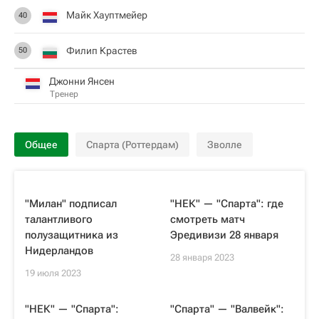
Майк Хауптмейер
40
Филип Крастев
50
Джонни Янсен
Тренер
Общее
Спарта (Роттердам)
Зволле
"Милан" подписал
"НЕК" — "Спарта": где
талантливого
смотреть матч
полузащитника из
Эредивизи 28 января
Нидерландов
28 января 2023
19 июля 2023
"НЕК" — "Спарта":
"Спарта" — "Валвейк":