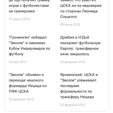
де Бур получил травму,
заявил, что ушел из
играя с футболистами
ЦСКА из-за недоверия
на тренировке
со стороны Леонида
Слуцкого
21 марта 2016
09 июня 2015
"Гронинген" победил
Думбия и Н'Дой
"Зволле" и завоевал
покоряют футбольную
Кубок Нидерландов по
Европу: трансферное
футболу
окно закрылось
03 мая 2015
03 февраля 2015
"Зволле" объявил о
Яровинский: ЦСКА и
переходе чешского
"Зволле" улаживают
форварда Нецида из
последние
ПФК ЦСКА
формальности по
трансферу Нецида
02 февраля 2015
02 февраля 2015