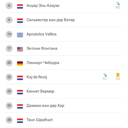
Ануар Эль-Аззузи
6
85‎’‎
Сильвестер ван дер Ватер
8
Apostolos Vellios
14
Энтони Фонтана
17
Леннарт Чиборра
20
Kaj de Rooij
22
51‎’‎
53‎’‎
Кеннет Вермер
25
Дамиан ван дер Хар
33
Teun Gijselhart
38