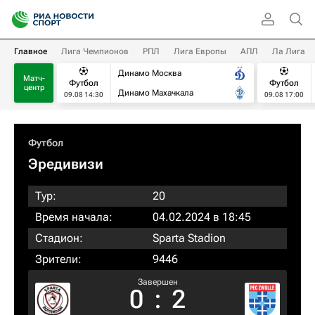
Главное
Лига Чемпионов
РПЛ
Лига Европы
АПЛ
Ла Лига
Динамо Москва
Матч-
Футбол
Футбол
центр
Динамо Махачкала
09.08 14:30
09.08 17:00
Футбол
Эредивизи
Тур:
20
Время начала:
04.02.2024 в 18:45
Стадион:
Sparta Stadion
Зрители:
9446
Завершен
0
:
2