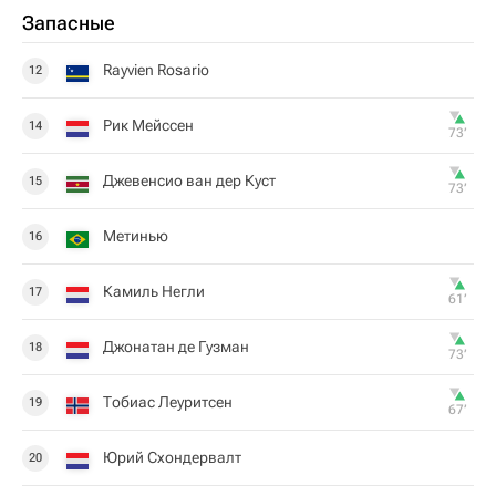
Запасные
Rayvien Rosario
12
Рик Мейссен
14
73‎’‎
Джевенсио ван дер Куст
15
73‎’‎
Метинью
16
Камиль Негли
17
61‎’‎
Джонатан де Гузман
18
73‎’‎
Тобиас Леуритсен
19
67‎’‎
Юрий Схондервалт
20