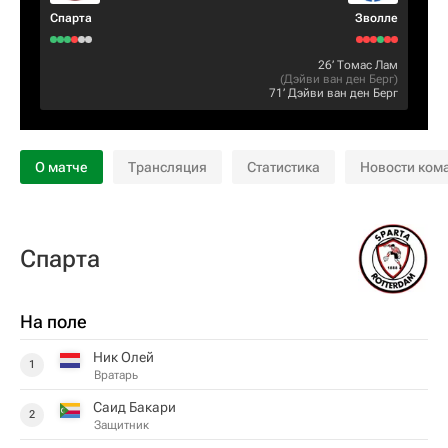
Спарта
Зволле
26‎’‎
Томас Лам
(
Дэйви ван ден Берг
)
71‎’‎
Дэйви ван ден Берг
О матче
Трансляция
Статистика
Новости ком
Спарта
На поле
Ник Олей
1
Вратарь
Саид Бакари
2
Защитник