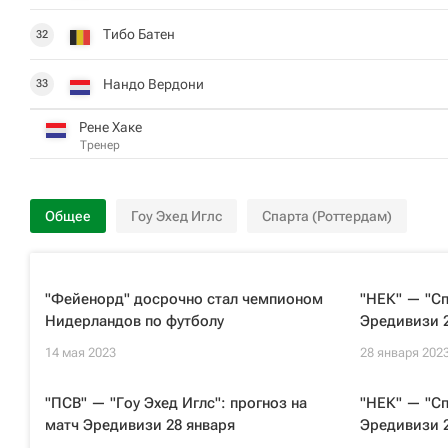
Тибо Батен
32
Нандо Вердони
33
Рене Хаке
Тренер
Общее
Гоу Эхед Иглс
Спарта (Роттердам)
"Фейенорд" досрочно стал чемпионом
"НЕК" — "Сп
Нидерландов по футболу
Эредивизи 2
14 мая 2023
28 января 202
"ПСВ" — "Гоу Эхед Иглс": прогноз на
"НЕК" — "Сп
матч Эредивизи 28 января
Эредивизи 2