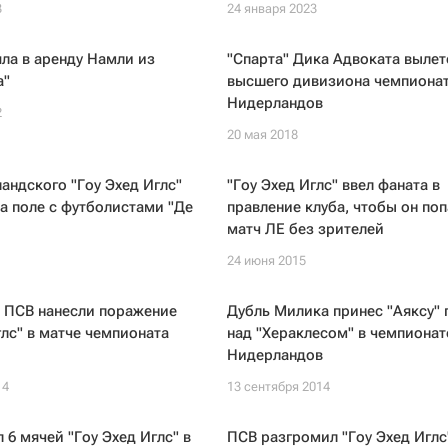
3
24 января 2023
яла в аренду Намли из
"Спарта" Дика Адвоката вылет
а"
высшего дивизиона чемпиона
Нидерландов
2
20 мая 2018
андского "Гоу Эхед Иглс"
"Гоу Эхед Иглс" ввел фаната в
а поле с футболистами "Де
правление клуба, чтобы он поп
матч ЛЕ без зрителей
24 июня 2015
 ПСВ нанесли поражение
Дубль Милика принес "Аяксу" 
глс" в матче чемпионата
над "Хераклесом" в чемпионат
Нидерландов
14
13 сентября 2014
 6 мячей "Гоу Эхед Иглс" в
ПСВ разгромил "Гоу Эхед Иглс"