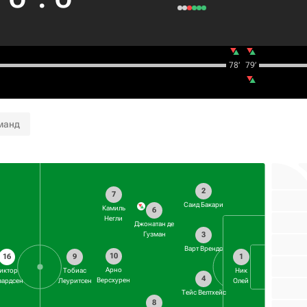
78‎’‎
79‎’‎
манд
2
7
Саид Бакари
Камиль
6
Негли
Джонатан де
3
Гузман
Варт Врендс
10
16
9
1
Арно
иктор
Тобиас
Ник
4
Версхурен
вардсен
Леуритсен
Олей
Тейс Велтхейс
8