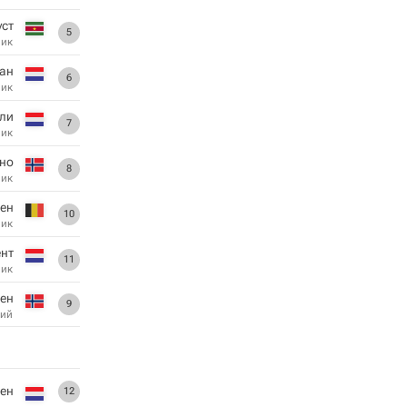
уст
5
ник
ман
6
ник
ли
7
ник
но
8
ник
рен
10
ник
нт
11
ник
сен
9
ий
ген
12