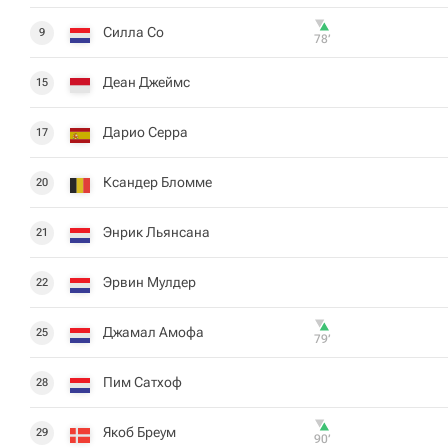
Силла Со
9
78‎’‎
Деан Джеймс
15
Дарио Серра
17
Ксандер Бломме
20
Энрик Льянсана
21
Эрвин Мулдер
22
Джамал Амофа
25
79‎’‎
Пим Сатхоф
28
Якоб Бреум
29
90‎’‎