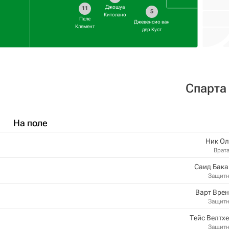
Джошуа
11
5
Китолано
Пеле
Джевенсио ван
Клемент
дер Куст
Спарта
На поле
Ник Ол
Врат
Саид Бака
Защит
Варт Вре
Защит
Тейс Велтх
Защит