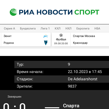
Серия А
Бундеслига
Лига 1
КХЛ
НХЛ
Евролига
НБА
Зенит
Спартак Москва
Футбол
Родина
Краснодар
09.08 20:00
Тур:
9
Время начала:
22.10.2023 в 17:45
Стадион:
De Adelaarshorst
Зрители:
9837
Завершен
0
:
0
Спарта