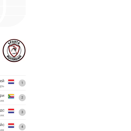
ей
1
арь
ри
2
ник
ндс
3
ник
ейс
4
ник