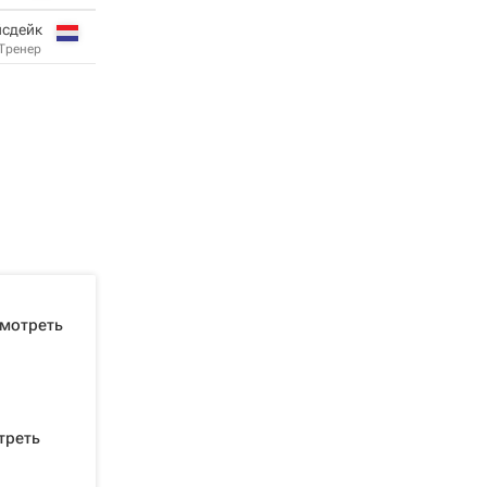
йсдейк
Тренер
смотреть
треть