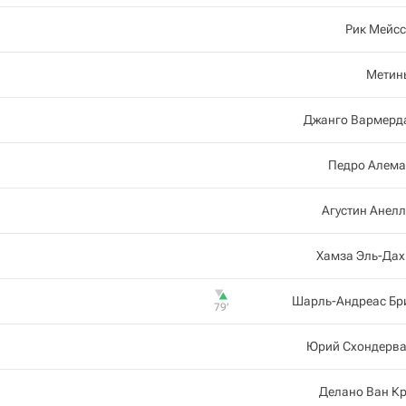
Рик Мейс
Метин
Джанго Вармерд
Педро Алема
Агустин Анел
Хамза Эль-Дах
Шарль-Андреас Бр
79‎’‎
Юрий Схондерва
Делано Ван К