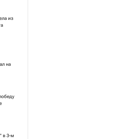
ела из
та
ал на
победу
е
 в 3-м