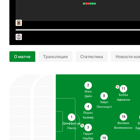
О матче
Трансляция
Статистика
Новости ко
2
11
Матс
Бобби
8
Дейл
Адеканье
Эверт
4
Линтхорст
Йорис
18
1
Крамер
Виллюм
Джеффри де
В
3
Виллюмссон
Ланге
Эд
Геррит
10
Наубер