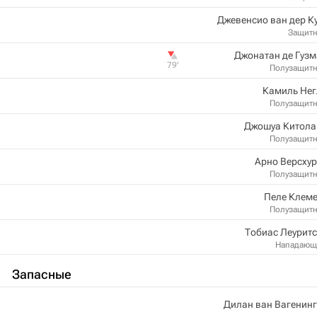
Джевенсио ван дер К
Защит
Джонатан де Гуз
79‎’‎
Полузащит
Камиль Нег
Полузащит
Джошуа Китола
Полузащит
Арно Версху
Полузащит
Пеле Клеме
Полузащит
Тобиас Леурит
Нападающ
Запасные
Дилан ван Вагенин