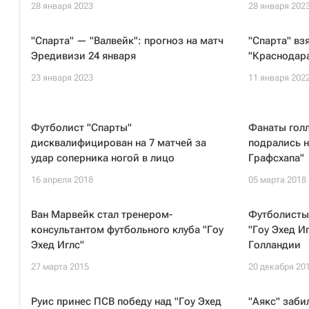
28 января 2023
28 января 202
"Спарта" — "Валвейк": прогноз на матч
"Спарта" вз
Эредивизи 24 января
"Краснодар
23 января 2023
11 января 202
Футболист "Спарты"
Фанаты голл
дисквалифицирован на 7 матчей за
подрались н
удар соперника ногой в лицо
Графсхапа"
16 апреля 2018
05 марта 2018
Ван Марвейк стал тренером-
Футболисты
консультантом футбольного клуба "Гоу
"Гоу Эхед И
Эхед Иглс"
Голландии
27 марта 2015
20 декабря 20
Руис принес ПСВ победу над "Гоу Эхед
"Аякс" забил