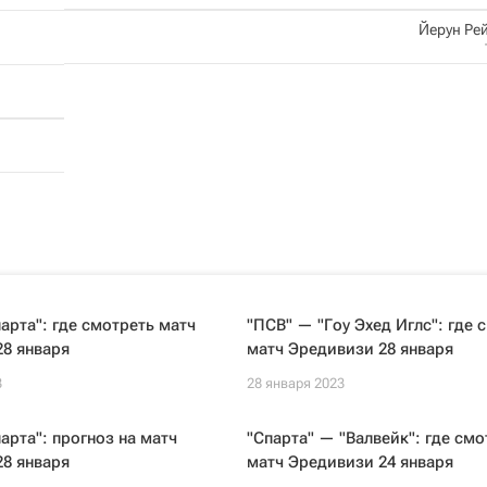
Йерун Ре
арта": где смотреть матч
"ПСВ" — "Гоу Эхед Иглс": где 
8 января
матч Эредивизи 28 января
3
28 января 2023
арта": прогноз на матч
"Спарта" — "Валвейк": где смо
8 января
матч Эредивизи 24 января