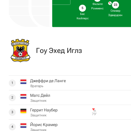
Филипп
23
5
Ромменс
Оливер
Бас
Эдвардсен
Кюйперс
Гоу Эхед Иглз
Джеффри де Ланге
1
Вратарь
Матс Дейл
2
Защитник
Геррит Наубер
3
79‎’‎
Защитник
Йорис Крамер
4
Защитник