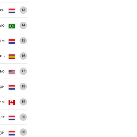
сен
13
ью
14
ам
15
нь
16
льо
17
ри
18
им
19
лт
20
руй
30