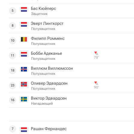
Бас Кюйперс
5
Защитник
Эверт Линтхорст
8
Полузащитник
Филипп Ромменс
10
Полузащитник
Бобби Адеканье
11
78‎’‎
Полузащитник
Виллюм Виллюмссон
18
Полузащитник
Оливер Эдвардсен
23
90‎’‎
Полузащитник
Виктор Эдвардсен
16
Нападающий
Рашан Фернандес
7